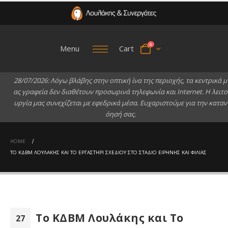
0
Menu
Cart
2
8
/
0
7
/
2
0
2
6
:
Λ
ό
γ
ω
β
λ
ά
β
η
ς
σ
τ
η
ν
ο
π
τ
ι
κ
ή
ί
ν
α
τ
η
ς
π
ε
ρ
ι
ο
χ
ή
ς
,
τ
α
κ
ε
ν
τ
ρ
ι
κ
ά
μ
α
ς
γ
ρ
α
φ
ε
ί
α
δ
ε
ν
δ
ι
α
θ
έ
τ
ο
υ
ν
π
ρ
ο
σ
ω
ρ
ι
ν
ά
τ
η
λ
ε
φ
ω
ν
ί
α
κ
α
ι
I
n
t
e
r
n
e
t
.
Η
λ
ε
ι
τ
ο
υ
ρ
γ
ί
α
μ
α
ς
σ
υ
ν
ε
χ
ί
ζ
ε
τ
α
ι
μ
ε
ε
φ
ε
δ
ρ
ι
κ
ά
μ
έ
σ
α
.
Ε
υ
χ
α
ρ
ι
σ
τ
ο
ύ
μ
ε
γ
ι
α
τ
η
ν
κ
α
τ
α
ν
ό
η
σ
ή
σ
α
ς
.
HOME
ΤΟ ΚΔΒΜ ΛΟΥΛΆΚΗΣ ΚΑΙ ΤΟ ΕΡΓΑΣΤΉΡΙ ΣΧΕΔΊΟΥ ΣΤΟ ΣΤΆΔΙΟ ΕΙΡΉΝΗΣ ΚΑΙ ΦΙΛΊΑΣ
Το ΚΔΒΜ Λουλάκης και Το
27