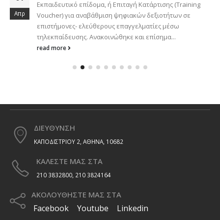
Εκπαιδευτικό επίδομα, ή Επιταγή Κατάρτισης (Training
Απρ
Voucher) για αναβάθμιση ψηφιακών δεξιοτήτων σε
επιστήμονες- ελεύθερους επαγγελματίες μέσω
τηλεκπαίδευσης. Ανακοινώθηκε και επίσημα...
read more
ΔΙΕΥΘΥΝΣΗ
ΚΑΠΟΔΙΣΤΡΙΟΥ 2, ΑΘΗΝΑ, 10682
ΚΑΛΕΣΤΕ ΜΑΣ ΣΤΑ
210 3832800, 210 3824164
ΑΚΟΛΟΥΘΗΣΤΕ ΜΑΣ ΣΤΑ
Facebook
Youtube
Linkedin