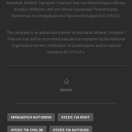
Autodesk
,
McNeel
,
Cepriport / Pearson Vue
, και αδειοδοτημένο Κέντρο
Δια Βίου Μάθησης από τον
Εθνικό Οργανισμό Πιστοποίησης
Προσόντων και Επαγγελματικού Προσανατολισμού (Ε.Ο.Π.Π.Ε.Π.)
.
The company is an authorized partner of
Autodesk
,
McNeel
,
Certiport /
Pearson Vue
and an accredited educational institution by the
National
Organization for the Certification of Qualifications and Vocational
Guidance (E.O.P.P.E.P.)
.
Home
ΕΚΠΑΙΔΕΥΣΗ AUTODESK
ΛΥΣΕΙΣ ΓΙΑ REVIT
ΛΥΣΕΙΣ ΓΙΑ CIVIL 3D
ΛΥΣΕΙΣ ΓΙΑ AUTOCAD