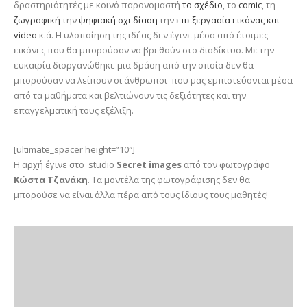
δραστηριότητές με κοινό παρονομαστή
το σχέδιο
, το
comic
, τη
ζωγραφική
την
ψηφιακή σχεδίαση
την
επεξεργασία εικόνας και
video
κ.ά. Η υλοποίηση της ιδέας δεν έγινε μέσα από έτοιμες
εικόνες που θα μπορούσαν να βρεθούν στο διαδίκτυο. Με την
ευκαιρία διοργανώθηκε μια δράση από την οποία δεν θα
μπορούσαν να λείπουν οι άνθρωποι που μας εμπιστεύονται μέσα
από τα μαθήματα και βελτιώνουν τις δεξιότητες και την
επαγγελματική τους εξέλιξη.
[ultimate_spacer height=”10″]
Η αρχή έγινε στο studio
Secret images
από τον φωτογράφο
Κώστα Τζανάκη
. Τα μοντέλα της φωτογράφισης δεν θα
μπορούσε να είναι άλλα πέρα από τους ίδιους τους μαθητές!