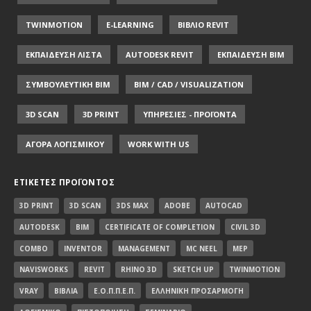
TWINMOTION
E-LEARNING
ΒΙΒΛΙΟ REVIT
ΕΚΠΑΙΔΕΥΣΗ ΛΙΣΤΑ
AUTODESK REVIT
ΕΚΠΑΙΔΕΥΣΗ ΒΙΜ
ΣΥΜΒΟΥΛΕΥΤΙΚΗ ΒΙΜ
BIM / CAD / VISUALIZATION
3D SCAN
3D PRINT
ΥΠΗΡΕΣΙΕΣ - ΠΡΟΪΟΝΤΑ
ΑΓΟΡΑ ΛΟΓΙΣΜΙΚΟΥ
WORK WITH US
ΕΤΙΚΈΤΕΣ ΠΡΟΪΌΝΤΟΣ
3D PRINT
3D SCAN
3DS MAX
ADOBE
AUTOCAD
AUTODESK
BIM
CERTIFICATE OF COMPLETION
CIVIL 3D
COMBO
INVENTOR
MANAGEMENT
MC NEEL
MEP
NAVISWORKS
REVIT
RHINO 3D
SKETCH UP
TWINMOTION
VRAY
ΒΙΒΛΊΑ
Ε.Ο.Π.Π.Ε.Π.
ΕΛΛΗΝΙΚΉ ΠΡΟΣΑΡΜΟΓΉ