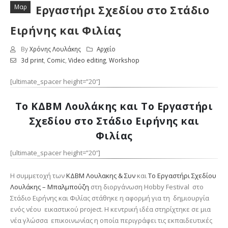
Μαρ
Εργαστήρι Σχεδίου στο Στάδιο
Ειρήνης και Φιλίας
By
Χρόνης Λουλάκης
Αρχείο
3d print
,
Comic
,
Video editing
,
Workshop
[ultimate_spacer height=”20″]
Το ΚΔΒΜ Λουλάκης και Το Εργαστήρι
Σχεδίου στο Στάδιο Ειρήνης και
Φιλίας
[ultimate_spacer height=”20″]
Η συμμετοχή των
ΚΔΒΜ Λουλακης & Συν
και
Το Εργαστήρι Σχεδίου
Λουλάκης – Μπαλμπούζη
στη διοργάνωση Hobby Festival στο
Στάδιο Ειρήνης και Φιλίας στάθηκε η αφορμή για τη δημιουργία
ενός νέου εικαστικού project. Η κεντρική ιδέα στηρίχτηκε σε μια
νέα γλώσσα επικοινωνίας η οποία περιγράφει τις εκπαιδευτικές