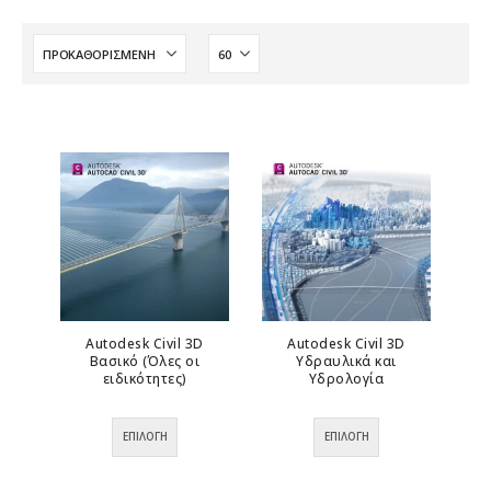
Autodesk Civil 3D
Autodesk Civil 3D
Βασικό (Όλες οι
Υδραυλικά και
ειδικότητες)
Υδρολογία
0
out of 5
0
out of 5
Αυτό
Αυτό
ΕΠΙΛΟΓΉ
ΕΠΙΛΟΓΉ
το
το
προϊόν
προϊόν