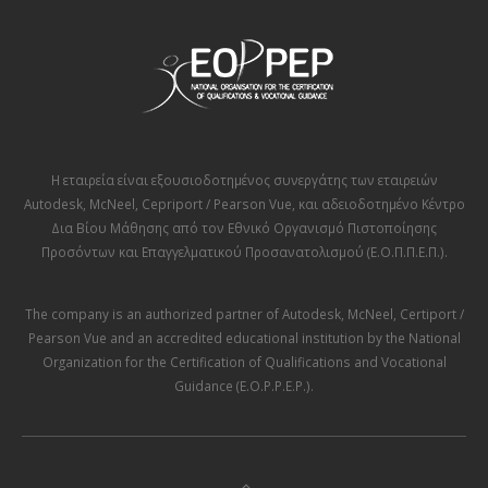
Η εταιρεία είναι εξουσιοδοτημένος συνεργάτης των εταιρειών
Autodesk
,
McNeel
,
Cepriport / Pearson Vue
, και αδειοδοτημένο Κέντρο
Δια Βίου Μάθησης από τον
Εθνικό Οργανισμό Πιστοποίησης
Προσόντων και Επαγγελματικού Προσανατολισμού (Ε.Ο.Π.Π.Ε.Π.)
.
The company is an authorized partner of
Autodesk
,
McNeel
,
Certiport /
Pearson Vue
and an accredited educational institution by the
National
Organization for the Certification of Qualifications and Vocational
Guidance (E.O.P.P.E.P.)
.