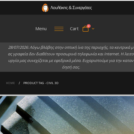
0
Menu
Cart
2
8
/
0
7
/
2
0
2
6
:
Λ
ό
γ
ω
β
λ
ά
β
η
ς
σ
τ
η
ν
ο
π
τ
ι
κ
ή
ί
ν
α
τ
η
ς
π
ε
ρ
ι
ο
χ
ή
ς
,
τ
α
κ
ε
ν
τ
ρ
ι
κ
ά
μ
α
ς
γ
ρ
α
φ
ε
ί
α
δ
ε
ν
δ
ι
α
θ
έ
τ
ο
υ
ν
π
ρ
ο
σ
ω
ρ
ι
ν
ά
τ
η
λ
ε
φ
ω
ν
ί
α
κ
α
ι
I
n
t
e
r
n
e
t
.
Η
λ
ε
ι
τ
ο
υ
ρ
γ
ί
α
μ
α
ς
σ
υ
ν
ε
χ
ί
ζ
ε
τ
α
ι
μ
ε
ε
φ
ε
δ
ρ
ι
κ
ά
μ
έ
σ
α
.
Ε
υ
χ
α
ρ
ι
σ
τ
ο
ύ
μ
ε
γ
ι
α
τ
η
ν
κ
α
τ
α
ν
ό
η
σ
ή
σ
α
ς
.
HOME
PRODUCT TAG -
CIVIL 3D