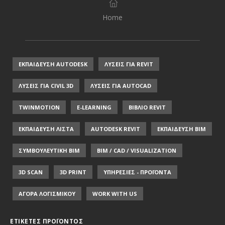
Home
ΕΚΠΑΙΔΕΥΣΗ AUTODESK
ΛΥΣΕΙΣ ΓΙΑ REVIT
ΛΥΣΕΙΣ ΓΙΑ CIVIL 3D
ΛΥΣΕΙΣ ΓΙΑ AUTOCAD
TWINMOTION
E-LEARNING
ΒΙΒΛΙΟ REVIT
ΕΚΠΑΙΔΕΥΣΗ ΛΙΣΤΑ
AUTODESK REVIT
ΕΚΠΑΙΔΕΥΣΗ ΒΙΜ
ΣΥΜΒΟΥΛΕΥΤΙΚΗ ΒΙΜ
BIM / CAD / VISUALIZATION
3D SCAN
3D PRINT
ΥΠΗΡΕΣΙΕΣ - ΠΡΟΪΟΝΤΑ
ΑΓΟΡΑ ΛΟΓΙΣΜΙΚΟΥ
WORK WITH US
ΕΤΙΚΈΤΕΣ ΠΡΟΪΌΝΤΟΣ