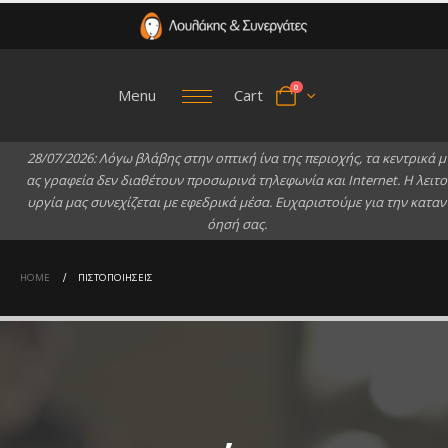
0
Menu
Cart
2
8
/
0
7
/
2
0
2
6
:
Λ
ό
γ
ω
β
λ
ά
β
η
ς
σ
τ
η
ν
ο
π
τ
ι
κ
ή
ί
ν
α
τ
η
ς
π
ε
ρ
ι
ο
χ
ή
ς
,
τ
α
κ
ε
ν
τ
ρ
ι
κ
ά
μ
α
ς
γ
ρ
α
φ
ε
ί
α
δ
ε
ν
δ
ι
α
θ
έ
τ
ο
υ
ν
π
ρ
ο
σ
ω
ρ
ι
ν
ά
τ
η
λ
ε
φ
ω
ν
ί
α
κ
α
ι
I
n
t
e
r
n
e
t
.
Η
λ
ε
ι
τ
ο
υ
ρ
γ
ί
α
μ
α
ς
σ
υ
ν
ε
χ
ί
ζ
ε
τ
α
ι
μ
ε
ε
φ
ε
δ
ρ
ι
κ
ά
μ
έ
σ
α
.
Ε
υ
χ
α
ρ
ι
σ
τ
ο
ύ
μ
ε
γ
ι
α
τ
η
ν
κ
α
τ
α
ν
ό
η
σ
ή
σ
α
ς
.
HOME
ΠΙΣΤΟΠΟΙΉΣΕΙΣ