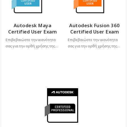
Autodesk Maya
Autodesk Fusion 360
Certified User Exam
Certified User Exam
Επιβεβαιώστε την ικανότητα
Επιβεβαιώστε την ικανότητα
σας για την ορθή χρήσης της
σας για την ορθή χρήσης της
εφαρμογής Maya και
εφαρμογής Fusion 360 και
αποκτήστε επίσημο σύμβολο
αποκτήστε επίσημο σύμβολο
(badge) για χρήση σε
(badge) για χρήση σε
πλατφόρμες επαγγελματικής
πλατφόρμες επαγγελματικής
δικτύωσης.
δικτύωσης.