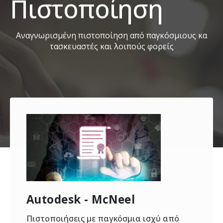
Πιστοποίηση
Α
ν
α
γ
ν
ω
ρ
ι
σ
μ
έ
ν
η
π
ι
σ
τ
ο
π
ο
ί
η
σ
η
α
π
ό
π
α
γ
κ
ό
σ
μ
ι
ο
υ
ς
κ
α
τ
α
σ
κ
ε
υ
α
σ
τ
έ
ς
κ
α
ι
λ
ο
ι
π
ο
ύ
ς
φ
ο
ρ
ε
ί
ς
Autodesk - McNeel
Πιστοποιήσεις με παγκόσμια ισχύ από