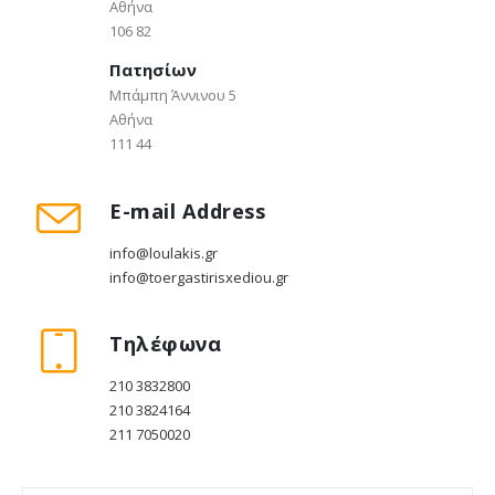
Αθήνα
106 82
Πατησίων
Μπάμπη Άννινου 5
Αθήνα
111 44
E-mail Address
info@loulakis.gr
info@toergastirisxediou.gr
Τηλέφωνα
210 3832800
210 3824164
211 7050020