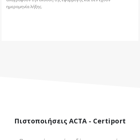
του
του
ημερομηνία λήξης.
προϊόντος
προϊόντος
Πιστοποιήσεις ACTA - Certiport