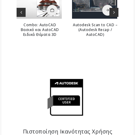
γούν στη σελίδα του προϊόντος
ΑΛΆΘΙ
ΠΡΟΣΘΉΚΗ ΣΤΟ ΚΑΛΆΘΙ
ΠΡΟΣΘΉΚΗ ΣΤΟ ΚΑΛΆΘΙ
ματα
Combo: AutoCAD
Autodesk Scan to CAD –
Aut
ις
Βασικό και AutoCAD
(Autodesk Recap /
(Ε
Ειδικά Θέματα 3D
AutoCAD)
0
ou
0
out of 5
0
out of 5
Πιστοποίηση Ικανότητας Χρήσης