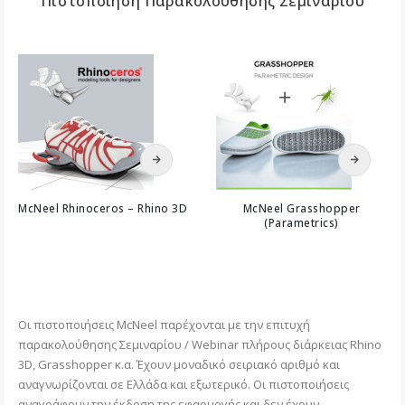
Πιστοποίηση Παρακολούθησης Σεμιναρίου
Αυτό
Αυτό
το
το
προϊόν
προϊόν
McNeel Rhinoceros – Rhino 3D
McNeel Grasshopper
έχει
έχει
(Parametrics)
πολλαπλές
πολλαπλές
0
out of 5
παραλλαγές.
παραλλαγέ
0
out of 5
Οι
Οι
επιλογές
επιλογές
μπορούν
μπορούν
Οι πιστοποιήσεις McNeel παρέχονται με την επιτυχή
να
να
παρακολούθησης Σεμιναρίου / Webinar πλήρους διάρκειας Rhino
επιλεγούν
επιλεγούν
3D, Grasshopper κ.α. Έχουν μοναδικό σειριακό αριθμό και
στη
στη
αναγνωρίζονται σε Ελλάδα και εξωτερικό. Οι πιστοποιήσεις
σελίδα
σελίδα
αναγράφουν την έκδοση της εφαρμογής και δεν έχουν