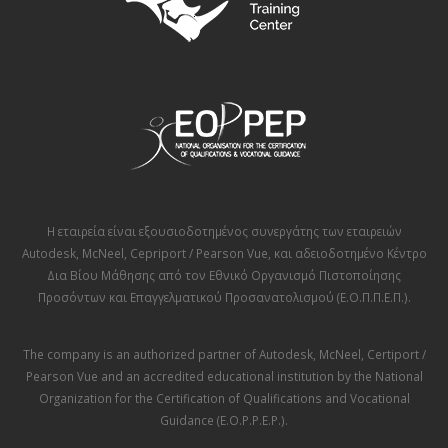
Η εταιρεία είναι εξουσιοδοτημένος συνεργάτης των εταιρειών
Autodesk
,
McNeel
,
Cepriport / Pearson Vue
, και αδειοδοτημένο Κέντρο
Δια Βίου Μάθησης από τον
Εθνικό Οργανισμό Πιστοποίησης
Προσόντων και Επαγγελματικού Προσανατολισμού (Ε.Ο.Π.Π.Ε.Π.)
.
The company is an authorized partner of
Autodesk
,
McNeel
,
Certiport /
Pearson Vue
and an accredited educational institution by the
National
Organization for the Certification of Qualifications and Vocational
Guidance (E.O.P.P.E.P.)
.