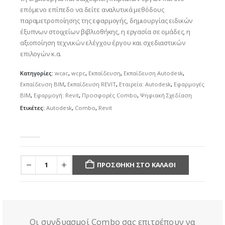
επόμενο επίπεδο να δείτε αναλυτικά μεθόδους
παραμετροποίησης της εφαρμογής, δημιουργίας ειδικών
έξυπνων στοιχείων βιβλιοθήκης, η εργασία σε ομάδες, η
αξιοποίηση τεχνικών ελέγχου έργου και σχεδιαστικών
επιλογών κ.α.
Κατηγορίες:
wcac
,
wcpc
,
Εκπαίδευση
,
Εκπαίδευση Autodesk
,
Εκπαίδευση BIM
,
Εκπαίδευση REVIT
,
Εταιρεία: Autodesk
,
Εφαρμογές
BIM
,
Εφαρμογή: Revit
,
Προσφορές Combo
,
Ψηφιακή Σχεδίαση
Ετικέτες:
Autodesk
,
Combo
,
Revit
0
out of 5
ΠΡΟΣΘΉΚΗ ΣΤΟ ΚΑΛΆΘΙ
Οι συνδυασμοί Combo σας επιτρέπουν να