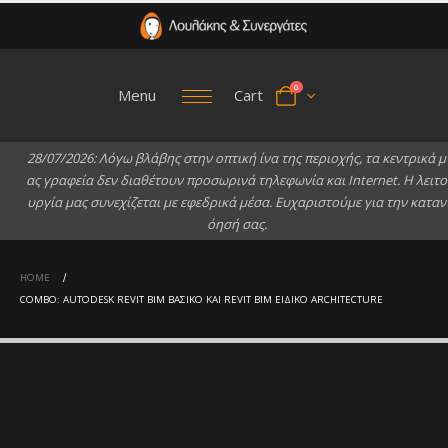
0
Menu
Cart
2
8
/
0
7
/
2
0
2
6
:
Λ
ό
γ
ω
β
λ
ά
β
η
ς
σ
τ
η
ν
ο
π
τ
ι
κ
ή
ί
ν
α
τ
η
ς
π
ε
ρ
ι
ο
χ
ή
ς
,
τ
α
κ
ε
ν
τ
ρ
ι
κ
ά
μ
α
ς
γ
ρ
α
φ
ε
ί
α
δ
ε
ν
δ
ι
α
θ
έ
τ
ο
υ
ν
π
ρ
ο
σ
ω
ρ
ι
ν
ά
τ
η
λ
ε
φ
ω
ν
ί
α
κ
α
ι
I
n
t
e
r
n
e
t
.
Η
λ
ε
ι
τ
ο
υ
ρ
γ
ί
α
μ
α
ς
σ
υ
ν
ε
χ
ί
ζ
ε
τ
α
ι
μ
ε
ε
φ
ε
δ
ρ
ι
κ
ά
μ
έ
σ
α
.
Ε
υ
χ
α
ρ
ι
σ
τ
ο
ύ
μ
ε
γ
ι
α
τ
η
ν
κ
α
τ
α
ν
ό
η
σ
ή
σ
α
ς
.
HOME
COMBO: AUTODESK REVIT BIM ΒΑΣΙΚΌ ΚΑΙ REVIT BIM ΕΙΔΙΚΌ ARCHITECTURE