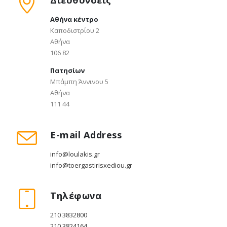
Διευθύνσεις
Αθήνα κέντρο
Καποδιστρίου 2
Αθήνα
106 82
Πατησίων
Μπάμπη Άννινου 5
Αθήνα
111 44
E-mail Address
info@loulakis.gr
info@toergastirisxediou.gr
Τηλέφωνα
210 3832800
210 3824164