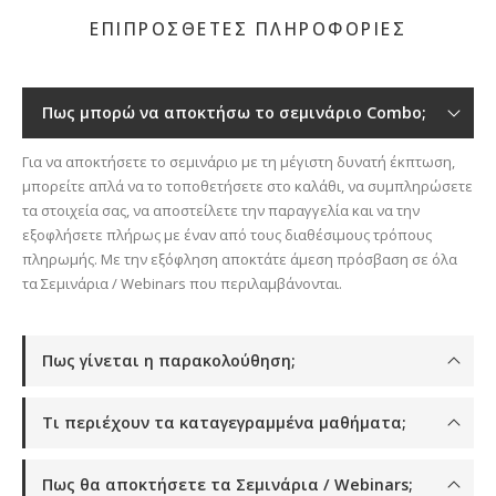
Οι
επιλογές
επιλογές
ΕΠΙΠΡΟΣΘΕΤΕΣ ΠΛΗΡΟΦΟΡΙΕΣ
μπορούν
μπορούν
να
να
επιλεγούν
επιλεγούν
στη
Πως μπορώ να αποκτήσω το σεμινάριο Combo;
στη
σελίδα
σελίδα
του
Για να αποκτήσετε το σεμινάριο με τη μέγιστη δυνατή έκπτωση,
του
προϊόντος
μπορείτε απλά να το τοποθετήσετε στο καλάθι, να συμπληρώσετε
προϊόντος
τα στοιχεία σας, να αποστείλετε την παραγγελία και να την
εξοφλήσετε πλήρως με έναν από τους διαθέσιμους τρόπους
πληρωμής. Με την εξόφληση αποκτάτε άμεση πρόσβαση σε όλα
τα Σεμινάρια / Webinars που περιλαμβάνονται.
Πως γίνεται η παρακολούθηση;
Τι περιέχουν τα καταγεγραμμένα μαθήματα;
Πως θα αποκτήσετε τα Σεμινάρια / Webinars;