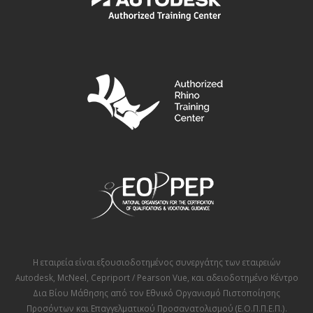
Η εταιρεία είναι εξουσιοδοτημένος συνεργάτης των εταιρειών
Autodesk
,
McNeel
,
Cepriport / Pearson Vue
, και αδειοδοτημένο Κέντρο
Δια Βίου Μάθησης από τον
Εθνικό Οργανισμό Πιστοποίησης
Προσόντων και Επαγγελματικού Προσανατολισμού (Ε.Ο.Π.Π.Ε.Π.)
.