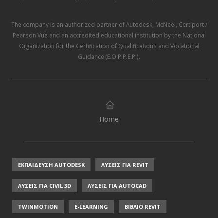
The company is an authorized partner of
Autodesk
,
McNeel
,
Certiport /
Pearson Vue
and an accredited educational institution by the
National
Organization for the Certification of Qualifications and Vocational
Guidance (E.O.P.P.E.P.)
.
Home
ΕΚΠΑΙΔΕΥΣΗ AUTODESK
ΛΥΣΕΙΣ ΓΙΑ REVIT
ΛΥΣΕΙΣ ΓΙΑ CIVIL 3D
ΛΥΣΕΙΣ ΓΙΑ AUTOCAD
TWINMOTION
E-LEARNING
ΒΙΒΛΙΟ REVIT