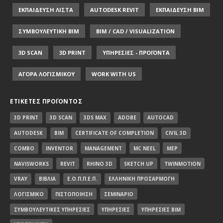
ΕΚΠΑΙΔΕΥΣΗ ΛΙΣΤΑ
AUTODESK REVIT
ΕΚΠΑΙΔΕΥΣΗ ΒΙΜ
ΣΥΜΒΟΥΛΕΥΤΙΚΗ ΒΙΜ
BIM / CAD / VISUALIZATION
3D SCAN
3D PRINT
ΥΠΗΡΕΣΙΕΣ - ΠΡΟΪΟΝΤΑ
ΑΓΟΡΑ ΛΟΓΙΣΜΙΚΟΥ
WORK WITH US
ΕΤΙΚΈΤΕΣ ΠΡΟΪΌΝΤΟΣ
3D PRINT
3D SCAN
3DS MAX
ADOBE
AUTOCAD
AUTODESK
BIM
CERTIFICATE OF COMPLETION
CIVIL 3D
COMBO
INVENTOR
MANAGEMENT
MC NEEL
MEP
NAVISWORKS
REVIT
RHINO 3D
SKETCH UP
TWINMOTION
VRAY
ΒΙΒΛΊΑ
Ε.Ο.Π.Π.Ε.Π.
ΕΛΛΗΝΙΚΉ ΠΡΟΣΑΡΜΟΓΉ
ΛΟΓΙΣΜΙΚΌ
ΠΙΣΤΟΠΟΊΗΣΗ
ΣΕΜΙΝΆΡΙΟ
ΣΥΜΒΟΥΛΕΥΤΙΚΈΣ ΥΠΗΡΕΣΊΕΣ
ΥΠΗΡΕΣΊΕΣ
ΥΠΗΡΕΣΊΕΣ BIM