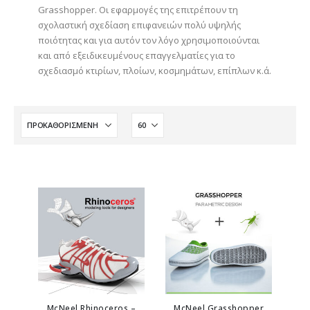
Grasshopper. Οι εφαρμογές της επιτρέπουν τη
σχολαστική σχεδίαση επιφανειών πολύ υψηλής
ποιότητας και για αυτόν τον λόγο χρησιμοποιούνται
και από εξειδικευμένους επαγγελματίες για το
σχεδιασμό κτιρίων, πλοίων, κοσμημάτων, επίπλων κ.ά.
McNeel Rhinoceros –
McNeel Grasshopper