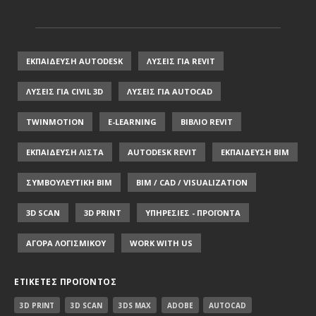
ΕΚΠΑΙΔΕΥΣΗ AUTODESK
ΛΥΣΕΙΣ ΓΙΑ REVIT
ΛΥΣΕΙΣ ΓΙΑ CIVIL 3D
ΛΥΣΕΙΣ ΓΙΑ AUTOCAD
TWINMOTION
E-LEARNING
ΒΙΒΛΙΟ REVIT
ΕΚΠΑΙΔΕΥΣΗ ΛΙΣΤΑ
AUTODESK REVIT
ΕΚΠΑΙΔΕΥΣΗ ΒΙΜ
ΣΥΜΒΟΥΛΕΥΤΙΚΗ ΒΙΜ
BIM / CAD / VISUALIZATION
3D SCAN
3D PRINT
ΥΠΗΡΕΣΙΕΣ - ΠΡΟΪΟΝΤΑ
ΑΓΟΡΑ ΛΟΓΙΣΜΙΚΟΥ
WORK WITH US
ΕΤΙΚΈΤΕΣ ΠΡΟΪΌΝΤΟΣ
3D PRINT
3D SCAN
3DS MAX
ADOBE
AUTOCAD