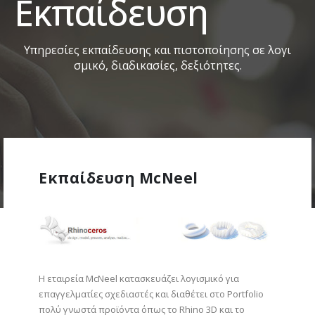
Εκπαίδευση
Υ
π
η
ρ
ε
σ
ί
ε
ς
ε
κ
π
α
ί
δ
ε
υ
σ
η
ς
κ
α
ι
π
ι
σ
τ
ο
π
ο
ί
η
σ
η
ς
σ
ε
λ
ο
γ
ι
σ
μ
ι
κ
ό
,
δ
ι
α
δ
ι
κ
α
σ
ί
ε
ς
,
δ
ε
ξ
ι
ό
τ
η
τ
ε
ς
.
Εκπαίδευση McNeel
H εταιρεία McNeel κατασκευάζει λογισμικό για
επαγγελματίες σχεδιαστές και διαθέτει στο Portfolio
πολύ γνωστά προϊόντα όπως το Rhino 3D και το