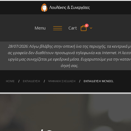
0
Menu
Cart
2
8
/
0
7
/
2
0
2
6
:
Λ
ό
γ
ω
β
λ
ά
β
η
ς
σ
τ
η
ν
ο
π
τ
ι
κ
ή
ί
ν
α
τ
η
ς
π
ε
ρ
ι
ο
χ
ή
ς
,
τ
α
κ
ε
ν
τ
ρ
ι
κ
ά
μ
α
ς
γ
ρ
α
φ
ε
ί
α
δ
ε
ν
δ
ι
α
θ
έ
τ
ο
υ
ν
π
ρ
ο
σ
ω
ρ
ι
ν
ά
τ
η
λ
ε
φ
ω
ν
ί
α
κ
α
ι
I
n
t
e
r
n
e
t
.
Η
λ
ε
ι
τ
ο
υ
ρ
γ
ί
α
μ
α
ς
σ
υ
ν
ε
χ
ί
ζ
ε
τ
α
ι
μ
ε
ε
φ
ε
δ
ρ
ι
κ
ά
μ
έ
σ
α
.
Ε
υ
χ
α
ρ
ι
σ
τ
ο
ύ
μ
ε
γ
ι
α
τ
η
ν
κ
α
τ
α
ν
ό
η
σ
ή
σ
α
ς
.
HOME
ΕΚΠΑΊΔΕΥΣΗ
ΨΗΦΙΑΚΉ ΣΧΕΔΊΑΣΗ
ΕΚΠΑΊΔΕΥΣΗ MCNEEL