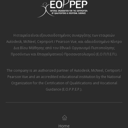
Η εταιρεία είναι εξουσιοδοτημένος συνεργάτης των εταιρειών
Autodesk
,
McNeel
,
Cepriport / Pearson Vue
, και αδειοδοτημένο Κέντρο
Δια Βίου Μάθησης από τον
Εθνικό Οργανισμό Πιστοποίησης
Προσόντων και Επαγγελματικού Προσανατολισμού (Ε.Ο.Π.Π.Ε.Π.)
.
The company is an authorized partner of
Autodesk
,
McNeel
,
Certiport /
Pearson Vue
and an accredited educational institution by the
National
Organization for the Certification of Qualifications and Vocational
Guidance (E.O.P.P.E.P.)
.
Home