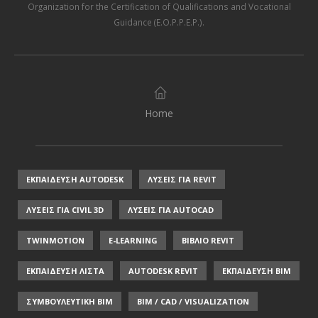
Organization for the Certification of Qualifications and Vocational
Guidance (E.O.P.P.E.P.)
.
Home
ΕΚΠΑΙΔΕΥΣΗ AUTODESK
ΛΥΣΕΙΣ ΓΙΑ REVIT
ΛΥΣΕΙΣ ΓΙΑ CIVIL 3D
ΛΥΣΕΙΣ ΓΙΑ AUTOCAD
TWINMOTION
E-LEARNING
ΒΙΒΛΙΟ REVIT
ΕΚΠΑΙΔΕΥΣΗ ΛΙΣΤΑ
AUTODESK REVIT
ΕΚΠΑΙΔΕΥΣΗ ΒΙΜ
ΣΥΜΒΟΥΛΕΥΤΙΚΗ ΒΙΜ
BIM / CAD / VISUALIZATION