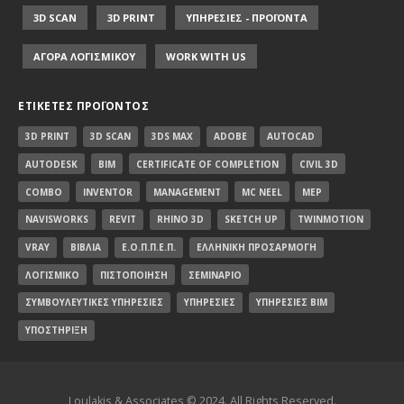
3D SCAN
3D PRINT
ΥΠΗΡΕΣΙΕΣ - ΠΡΟΪΟΝΤΑ
ΑΓΟΡΑ ΛΟΓΙΣΜΙΚΟΥ
WORK WITH US
ΕΤΙΚΈΤΕΣ ΠΡΟΪΌΝΤΟΣ
3D PRINT
3D SCAN
3DS MAX
ADOBE
AUTOCAD
AUTODESK
BIM
CERTIFICATE OF COMPLETION
CIVIL 3D
COMBO
INVENTOR
MANAGEMENT
MC NEEL
MEP
NAVISWORKS
REVIT
RHINO 3D
SKETCH UP
TWINMOTION
VRAY
ΒΙΒΛΊΑ
Ε.Ο.Π.Π.Ε.Π.
ΕΛΛΗΝΙΚΉ ΠΡΟΣΑΡΜΟΓΉ
ΛΟΓΙΣΜΙΚΌ
ΠΙΣΤΟΠΟΊΗΣΗ
ΣΕΜΙΝΆΡΙΟ
ΣΥΜΒΟΥΛΕΥΤΙΚΈΣ ΥΠΗΡΕΣΊΕΣ
ΥΠΗΡΕΣΊΕΣ
ΥΠΗΡΕΣΊΕΣ BIM
ΥΠΟΣΤΉΡΙΞΗ
Loulakis & Associates © 2024. All Rights Reserved.