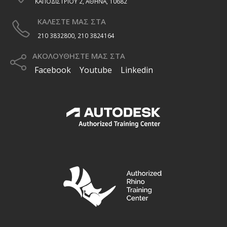
ΚΑΠΟΔΙΣΤΡΙΟΥ 2, ΑΘΗΝΑ, 10682
επιλεγούν
ΚΑΛΕΣΤΕ ΜΑΣ ΣΤΑ
στη
σελίδα
210 3832800, 210 3824164
του
ΑΚΟΛΟΥΘΗΣΤΕ ΜΑΣ ΣΤΑ
προϊόντος
Facebook
Youtube
Linkedin