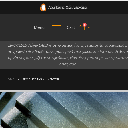
0
Menu
Cart
2
8
/
0
7
/
2
0
2
6
:
Λ
ό
γ
ω
β
λ
ά
β
η
ς
σ
τ
η
ν
ο
π
τ
ι
κ
ή
ί
ν
α
τ
η
ς
π
ε
ρ
ι
ο
χ
ή
ς
,
τ
α
κ
ε
ν
τ
ρ
ι
κ
ά
μ
α
ς
γ
ρ
α
φ
ε
ί
α
δ
ε
ν
δ
ι
α
θ
έ
τ
ο
υ
ν
π
ρ
ο
σ
ω
ρ
ι
ν
ά
τ
η
λ
ε
φ
ω
ν
ί
α
κ
α
ι
I
n
t
e
r
n
e
t
.
Η
λ
ε
ι
τ
ο
υ
ρ
γ
ί
α
μ
α
ς
σ
υ
ν
ε
χ
ί
ζ
ε
τ
α
ι
μ
ε
ε
φ
ε
δ
ρ
ι
κ
ά
μ
έ
σ
α
.
Ε
υ
χ
α
ρ
ι
σ
τ
ο
ύ
μ
ε
γ
ι
α
τ
η
ν
κ
α
τ
α
ν
ό
η
σ
ή
σ
α
ς
.
HOME
PRODUCT TAG -
INVENTOR