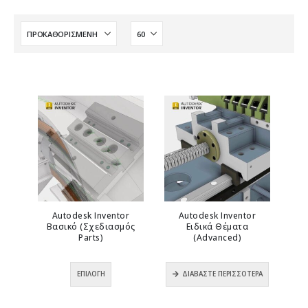
Autodesk Inventor
Autodesk Inventor
Βασικό (Σχεδιασμός
Ειδικά Θέματα
Parts)
(Advanced)
0
out of 5
0
out of 5
Αυτό
ΕΠΙΛΟΓΉ
ΔΙΑΒΆΣΤΕ ΠΕΡΙΣΣΌΤΕΡΑ
το
προϊόν