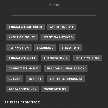
Home
ΕΚΠΑΙΔΕΥΣΗ AUTODESK
ΛΥΣΕΙΣ ΓΙΑ REVIT
ΛΥΣΕΙΣ ΓΙΑ CIVIL 3D
ΛΥΣΕΙΣ ΓΙΑ AUTOCAD
TWINMOTION
E-LEARNING
ΒΙΒΛΙΟ REVIT
ΕΚΠΑΙΔΕΥΣΗ ΛΙΣΤΑ
AUTODESK REVIT
ΕΚΠΑΙΔΕΥΣΗ ΒΙΜ
ΣΥΜΒΟΥΛΕΥΤΙΚΗ ΒΙΜ
BIM / CAD / VISUALIZATION
3D SCAN
3D PRINT
ΥΠΗΡΕΣΙΕΣ - ΠΡΟΪΟΝΤΑ
ΑΓΟΡΑ ΛΟΓΙΣΜΙΚΟΥ
WORK WITH US
ΕΤΙΚΈΤΕΣ ΠΡΟΪΌΝΤΟΣ