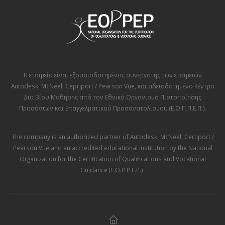
Η εταιρεία είναι εξουσιοδοτημένος συνεργάτης των εταιρειών
Autodesk
,
McNeel
,
Cepriport / Pearson Vue
, και αδειοδοτημένο Κέντρο
Δια Βίου Μάθησης από τον
Εθνικό Οργανισμό Πιστοποίησης
Προσόντων και Επαγγελματικού Προσανατολισμού (Ε.Ο.Π.Π.Ε.Π.)
.
The company is an authorized partner of
Autodesk
,
McNeel
,
Certiport /
Pearson Vue
and an accredited educational institution by the
National
Organization for the Certification of Qualifications and Vocational
Guidance (E.O.P.P.E.P.)
.