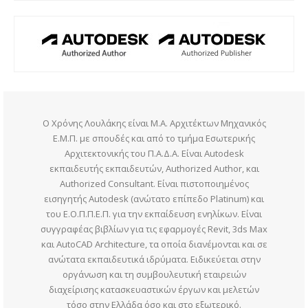
Ο Χρόνης Λουλάκης είναι M.A. Αρχιτέκτων Μηχανικός
Ε.Μ.Π. με σπουδές και από το τμήμα Εσωτερικής
Αρχιτεκτονικής του Π.Α.Δ.Α. Είναι Autodesk
εκπαιδευτής εκπαιδευτών, Authorized Author, και
Authorized Consultant. Είναι πιστοποιημένος
εισηγητής Autodesk (ανώτατο επίπεδο Platinum) και
του Ε.Ο.Π.Π.Ε.Π. για την εκπαίδευση ενηλίκων. Είναι
συγγραφέας βιβλίων για τις εφαρμογές Revit, 3ds Max
και AutoCAD Architecture, τα οποία διανέμονται και σε
ανώτατα εκπαιδευτικά ιδρύματα. Ειδικεύεται στην
οργάνωση και τη συμβουλευτική εταιρειών
διαχείρισης κατασκευαστικών έργων και μελετών
τόσο στην Ελλάδα όσο και στο εξωτερικό.