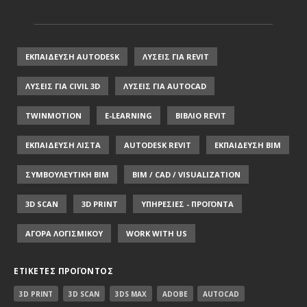
ΕΚΠΑΙΔΕΥΣΗ AUTODESK
ΛΥΣΕΙΣ ΓΙΑ REVIT
ΛΥΣΕΙΣ ΓΙΑ CIVIL 3D
ΛΥΣΕΙΣ ΓΙΑ AUTOCAD
TWINMOTION
E-LEARNING
ΒΙΒΛΙΟ REVIT
ΕΚΠΑΙΔΕΥΣΗ ΛΙΣΤΑ
AUTODESK REVIT
ΕΚΠΑΙΔΕΥΣΗ ΒΙΜ
ΣΥΜΒΟΥΛΕΥΤΙΚΗ ΒΙΜ
BIM / CAD / VISUALIZATION
3D SCAN
3D PRINT
ΥΠΗΡΕΣΙΕΣ - ΠΡΟΪΟΝΤΑ
ΑΓΟΡΑ ΛΟΓΙΣΜΙΚΟΥ
WORK WITH US
ΕΤΙΚΈΤΕΣ ΠΡΟΪΌΝΤΟΣ
3D PRINT
3D SCAN
3DS MAX
ADOBE
AUTOCAD