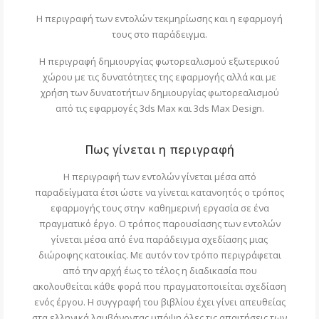
Η περιγραφή των εντολών τεκμηρίωσης και η εφαρμογή
τους στο παράδειγμα.
Η περιγραφή δημιουργίας φωτορεαλισμού εξωτερικού
χώρου με τις δυνατότητες της εφαρμογής αλλά και με
χρήση των δυνατοτήτων δημιουργίας φωτορεαλισμού
από τις εφαρμογές 3ds Max και 3ds Max Design.
Πως γίνεται η περιγραφή
Η περιγραφή των εντολών γίνεται μέσα από
παραδείγματα έτσι ώστε να γίνεται κατανοητός ο τρόπος
εφαρμογής τους στην καθημερινή εργασία σε ένα
πραγματικό έργο. Ο τρόπος παρουσίασης των εντολών
γίνεται μέσα από ένα παράδειγμα σχεδίασης μιας
διώροφης κατοικίας. Με αυτόν τον τρόπο περιγράφεται
από την αρχή έως το τέλος η διαδικασία που
ακολουθείται κάθε φορά που πραγματοποιείται σχεδίαση
ενός έργου. Η συγγραφή του βιβλίου έχει γίνει απευθείας
στα ελληνικά λαμβάνοντας υπόψη όλες τις απαιτήσεις των