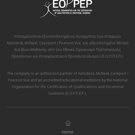
Η εταιρεία είναι εξουσιοδοτημένος συνεργάτης των εταιρειών
Autodesk
,
McNeel
,
Cepriport / Pearson Vue
, και αδειοδοτημένο Κέντρο
Δια Βίου Μάθησης από τον
Εθνικό Οργανισμό Πιστοποίησης
Προσόντων και Επαγγελματικού Προσανατολισμού (Ε.Ο.Π.Π.Ε.Π.)
.
The company is an authorized partner of
Autodesk
,
McNeel
,
Certiport /
Pearson Vue
and an accredited educational institution by the
National
Organization for the Certification of Qualifications and Vocational
Guidance (E.O.P.P.E.P.)
.
Home