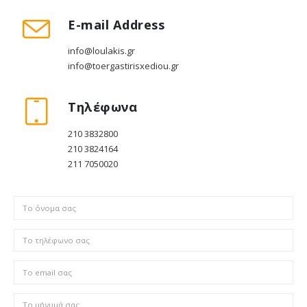
E-mail Address
info@loulakis.gr
info@toergastirisxediou.gr
Τηλέφωνα
210 3832800
210 3824164
211 7050020