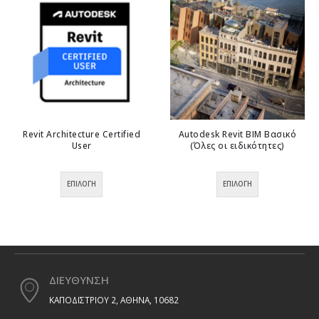
Revit Architecture Certified
Autodesk Revit ΒΙΜ Βασικό
User
(Όλες οι ειδικότητες)
Αυτό το προϊόν έχει πολλαπλές παραλλαγές. Οι επιλογές μπορούν να επιλεγούν στη σελίδα του προϊόντος
Αυτό το προϊόν έχει πολλαπλές παραλλαγές. Οι επιλογές μπορούν να επιλεγούν στη σελίδα του προϊόντος
0
out of 5
0
out of 5
ΕΠΙΛΟΓΉ
ΕΠΙΛΟΓΉ
ΔΙΕΥΘΥΝΣΗ
ΚΑΠΟΔΙΣΤΡΙΟΥ 2, ΑΘΗΝΑ, 10682