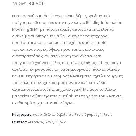
Original
Η
34.50
€
38.20
€
price
τρέχουσα
was:
τιμή
Η εφαρμογή Autodesk Revit είναι πλήρες σχεδιαστικό
38.20€.
είναι:
πρόγραμμα βασισμένο στην τεχνολογία Building Information
34.50€.
Modeling (BIM), με παραμετρικές λειτουργίες και έξυπνα
αντικείμενα. Μπορείτε να δημιουργείτε ταυτόχρονα
δυσδιάστατα και τρισδιάστατα σχέδια από τα οποία
προκύπτουν τομές, όψεις, προοπτικά, ρεαλιστικές
αναπαραστάσεις και απεικόνιση των αλλαγών σε
πραγματικό χρόνο σε όλες τις απόψεις καθώς επίσης και να
αντλείτε πληροφορίες και να δημιουργείτε πίνακες υλικών
και επιμετρήσεων. η εφαρμογή Revit εμπεριέχει λειτουργίες
που καλύπτουν σχεδίαση και συντονισμό σε σχέδια
αρχιτεκτονικά, στατικά, μηχανολογικά. Με αυτό το βιβλίο
μπορείτε να ξεκινήσετε να μαθαίνετε τη χρήση του Revit για
σχεδιασμό αρχιτεκτονικών έργων.
Κατηγορίες:
wcpb
,
Βιβλία
,
Βιβλία για Revit
,
Εφαρμογή: Revit
Ετικέτες:
Autodesk
,
Revit
,
Βιβλία