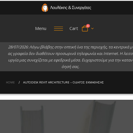
0
Menu
Cart
2
8
/
0
7
/
2
0
2
6
:
Λ
ό
γ
ω
β
λ
ά
β
η
ς
σ
τ
η
ν
ο
π
τ
ι
κ
ή
ί
ν
α
τ
η
ς
π
ε
ρ
ι
ο
χ
ή
ς
,
τ
α
κ
ε
ν
τ
ρ
ι
κ
ά
μ
α
ς
γ
ρ
α
φ
ε
ί
α
δ
ε
ν
δ
ι
α
θ
έ
τ
ο
υ
ν
π
ρ
ο
σ
ω
ρ
ι
ν
ά
τ
η
λ
ε
φ
ω
ν
ί
α
κ
α
ι
I
n
t
e
r
n
e
t
.
Η
λ
ε
ι
τ
ο
υ
ρ
γ
ί
α
μ
α
ς
σ
υ
ν
ε
χ
ί
ζ
ε
τ
α
ι
μ
ε
ε
φ
ε
δ
ρ
ι
κ
ά
μ
έ
σ
α
.
Ε
υ
χ
α
ρ
ι
σ
τ
ο
ύ
μ
ε
γ
ι
α
τ
η
ν
κ
α
τ
α
ν
ό
η
σ
ή
σ
α
ς
.
HOME
AUTODESK REVIT ARCHITECTURE – ΟΔΗΓΌΣ ΕΚΜΆΘΗΣΗΣ