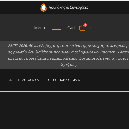
0
Menu
Cart
2
8
/
0
7
/
2
0
2
6
:
Λ
ό
γ
ω
β
λ
ά
β
η
ς
σ
τ
η
ν
ο
π
τ
ι
κ
ή
ί
ν
α
τ
η
ς
π
ε
ρ
ι
ο
χ
ή
ς
,
τ
α
κ
ε
ν
τ
ρ
ι
κ
ά
μ
α
ς
γ
ρ
α
φ
ε
ί
α
δ
ε
ν
δ
ι
α
θ
έ
τ
ο
υ
ν
π
ρ
ο
σ
ω
ρ
ι
ν
ά
τ
η
λ
ε
φ
ω
ν
ί
α
κ
α
ι
I
n
t
e
r
n
e
t
.
Η
λ
ε
ι
τ
ο
υ
ρ
γ
ί
α
μ
α
ς
σ
υ
ν
ε
χ
ί
ζ
ε
τ
α
ι
μ
ε
ε
φ
ε
δ
ρ
ι
κ
ά
μ
έ
σ
α
.
Ε
υ
χ
α
ρ
ι
σ
τ
ο
ύ
μ
ε
γ
ι
α
τ
η
ν
κ
α
τ
α
ν
ό
η
σ
ή
σ
α
ς
.
HOME
AUTOCAD ARCHITECTURE ΕΙΔΙΚΆ ΘΈΜΑΤΑ