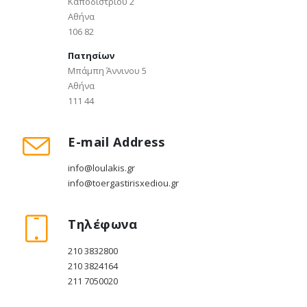
Καποδιστρίου 2
Αθήνα
106 82
Πατησίων
Μπάμπη Άννινου 5
Αθήνα
111 44
E-mail Address
info@loulakis.gr
info@toergastirisxediou.gr
Τηλέφωνα
210 3832800
210 3824164
211 7050020