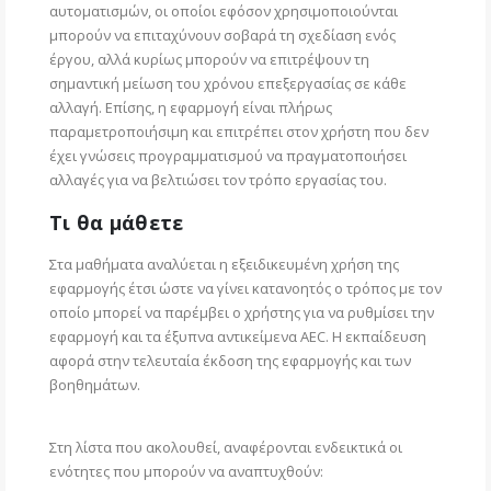
αυτοματισμών, οι οποίοι εφόσον χρησιμοποιούνται
μπορούν να επιταχύνουν σοβαρά τη σχεδίαση ενός
έργου, αλλά κυρίως μπορούν να επιτρέψουν τη
σημαντική μείωση του χρόνου επεξεργασίας σε κάθε
αλλαγή. Επίσης, η εφαρμογή είναι πλήρως
παραμετροποιήσιμη και επιτρέπει στον χρήστη που δεν
έχει γνώσεις προγραμματισμού να πραγματοποιήσει
αλλαγές για να βελτιώσει τον τρόπο εργασίας του.
Τι θα μάθετε
Στα μαθήματα αναλύεται η εξειδικευμένη χρήση της
εφαρμογής έτσι ώστε να γίνει κατανοητός ο τρόπος με τον
οποίο μπορεί να παρέμβει ο χρήστης για να ρυθμίσει την
εφαρμογή και τα έξυπνα αντικείμενα AEC. Η εκπαίδευση
αφορά στην τελευταία έκδοση της εφαρμογής και των
βοηθημάτων.
Στη λίστα που ακολουθεί, αναφέρονται ενδεικτικά οι
ενότητες που μπορούν να αναπτυχθούν: