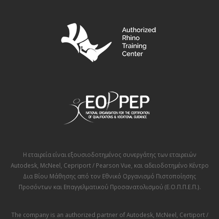
Η εταιρεία είναι εξουσιοδοτημένος συνεργάτης των εταιρειών
Autodesk
,
McNeel
,
Cepriport / Pearson Vue
, και αδειοδοτημένο Κέντρο
Δια Βίου Μάθησης από τον
Εθνικό Οργανισμό Πιστοποίησης
Προσόντων και Επαγγελματικού Προσανατολισμού (Ε.Ο.Π.Π.Ε.Π.)
.
The company is an authorized partner of
Autodesk
,
McNeel
,
Certiport /