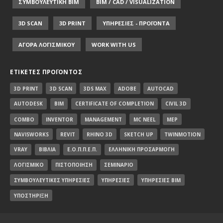
ΣΥΜΒΟΥΛΕΥΤΙΚΗ ΒΙΜ
BIM / CAD / VISUALIZATION
3D SCAN
3D PRINT
ΥΠΗΡΕΣΙΕΣ - ΠΡΟΪΟΝΤΑ
ΑΓΟΡΑ ΛΟΓΙΣΜΙΚΟΥ
WORK WITH US
ΕΤΙΚΈΤΕΣ ΠΡΟΪΌΝΤΟΣ
3D PRINT
3D SCAN
3DS MAX
ADOBE
AUTOCAD
AUTODESK
BIM
CERTIFICATE OF COMPLETION
CIVIL 3D
COMBO
INVENTOR
MANAGEMENT
MC NEEL
MEP
NAVISWORKS
REVIT
RHINO 3D
SKETCH UP
TWINMOTION
VRAY
ΒΙΒΛΊΑ
Ε.Ο.Π.Π.Ε.Π.
ΕΛΛΗΝΙΚΉ ΠΡΟΣΑΡΜΟΓΉ
ΛΟΓΙΣΜΙΚΌ
ΠΙΣΤΟΠΟΊΗΣΗ
ΣΕΜΙΝΆΡΙΟ
ΣΥΜΒΟΥΛΕΥΤΙΚΈΣ ΥΠΗΡΕΣΊΕΣ
ΥΠΗΡΕΣΊΕΣ
ΥΠΗΡΕΣΊΕΣ BIM
ΥΠΟΣΤΉΡΙΞΗ