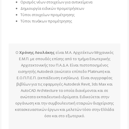
Ορισμός νέων στοιχείων για αντικείμενα
Δημιουργία ειδικών προμετρήσεων
Τύποι στοιχείων προμέτρησης
Τύποι πινάκων προμέτρησης
Ο
Χρόνης Λουλάκης
είναι M.A. Αρχιτέκτων Μηχανικός
Ε.Μ.Π. με σπουδές επίσης από το τμήμα Εσωτερικής
Αρχιτεκτονικής του Π.Α.Δ.Α. Είναι πιστοποιημένος
εισηγητής Autodesk (ανώτατο επίπεδο Platinum) και
Ε.Ο.Π.Π.Ε.Π. (εκπαίδευση ενηλίκων). Είναι συγγραφέας
βιβλίων για τις εφαρμογές Autodesk Revit, 3ds Μax και
AutoCAD Architecture τα οποία διανέμονται και σε
ανώτατα εκπαιδευτικά ιδρύματα. Ειδικεύεται στην
οργάνωση και την συμβουλευτική εταιριών διαχείρισης
κατασκευαστικών έργων και μελετών τόσο στην Ελλάδα
όσο και στο εξωτερικό.