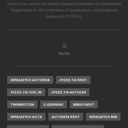
Pearson Vue
and an accredited educational institution by the
National
Organization for the Certification of Qualifications and Vocational
Guidance (E.O.P.P.E.P.)
.
Home
ΕΚΠΑΙΔΕΥΣΗ AUTODESK
ΛΥΣΕΙΣ ΓΙΑ REVIT
ΛΥΣΕΙΣ ΓΙΑ CIVIL 3D
ΛΥΣΕΙΣ ΓΙΑ AUTOCAD
TWINMOTION
E-LEARNING
ΒΙΒΛΙΟ REVIT
ΕΚΠΑΙΔΕΥΣΗ ΛΙΣΤΑ
AUTODESK REVIT
ΕΚΠΑΙΔΕΥΣΗ ΒΙΜ