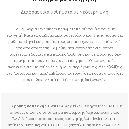
Διαδραστικά μαθήματα με νεότερη ύλη
Τα Σεμινάρια / Webinars πραγματοποιούνται ζωντανά με
εισηγητή. Κατά τις διαδραστικές συνεδρίες ο εισηγητής παραδίδει
μάθημα, εξηγεί και βοηθάει τους συμμετέχοντες είτε από κοντά
είτε από απόσταση. Τα μαθήματα καταγράφονται οπότε
παρέχεται η δυνατότητα παρακολούθησης και σε ώρες που δεν
πραγματοποιούνται ζωντανές εισηγήσεις. Οι καταγραφές
ανανεώνονται με κάθε νέο τμήμα, εμπεριέχουν τις νέες εξελίξεις
στο λογισμικό και περιλαμβάνουν τις ερωτήσεις και τις απαντήσει
που δοθήκαν κατά τη διάρκεια της διεξαγωγής.
Ο
Χρόνης Λουλάκης
είναι M.A. Αρχιτέκτων Μηχανικός Ε.Μ.Π. με
σπουδές επίσης από το τμήμα Εσωτερικής Αρχιτεκτονικής του
Π.Α.Δ.Α. Είναι πιστοποιημένος εισηγητής Autodesk (ανώτατο
επίπεδο Platinum) και Ε.Ο.Π.Π.Ε.Π. (εκπαίδευση ενηλίκων). Είναι