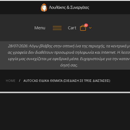
0
Menu
Cart
2
8
/
0
7
/
2
0
2
6
:
Λ
ό
γ
ω
β
λ
ά
β
η
ς
σ
τ
η
ν
ο
π
τ
ι
κ
ή
ί
ν
α
τ
η
ς
π
ε
ρ
ι
ο
χ
ή
ς
,
τ
α
κ
ε
ν
τ
ρ
ι
κ
ά
μ
α
ς
γ
ρ
α
φ
ε
ί
α
δ
ε
ν
δ
ι
α
θ
έ
τ
ο
υ
ν
π
ρ
ο
σ
ω
ρ
ι
ν
ά
τ
η
λ
ε
φ
ω
ν
ί
α
κ
α
ι
I
n
t
e
r
n
e
t
.
Η
λ
ε
ι
τ
ο
υ
ρ
γ
ί
α
μ
α
ς
σ
υ
ν
ε
χ
ί
ζ
ε
τ
α
ι
μ
ε
ε
φ
ε
δ
ρ
ι
κ
ά
μ
έ
σ
α
.
Ε
υ
χ
α
ρ
ι
σ
τ
ο
ύ
μ
ε
γ
ι
α
τ
η
ν
κ
α
τ
α
ν
ό
η
σ
ή
σ
α
ς
.
HOME
AUTOCAD ΕΙΔΙΚΆ ΘΈΜΑΤΑ (ΣΧΕΔΊΑΣΗ ΣΕ ΤΡΕΙΣ ΔΙΑΣΤΆΣΕΙΣ)