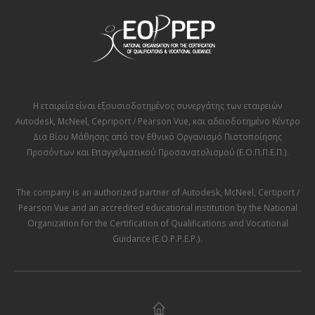
Η εταιρεία είναι εξουσιοδοτημένος συνεργάτης των εταιρειών
Autodesk
,
McNeel
,
Cepriport / Pearson Vue
, και αδειοδοτημένο Κέντρο
Δια Βίου Μάθησης από τον
Εθνικό Οργανισμό Πιστοποίησης
Προσόντων και Επαγγελματικού Προσανατολισμού (Ε.Ο.Π.Π.Ε.Π.)
.
The company is an authorized partner of
Autodesk
,
McNeel
,
Certiport /
Pearson Vue
and an accredited educational institution by the
National
Organization for the Certification of Qualifications and Vocational
Guidance (E.O.P.P.E.P.)
.