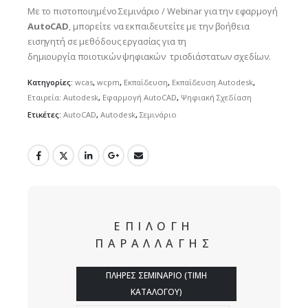
90.00€
Με το πιστοποιημένο Σεμινάριο / Webinar για την εφαρμογή
through
AutoCAD
, μπορείτε να εκπαιδευτείτε με την βοήθεια
380.00€
εισηγητή σε μεθόδους εργασίας για τη
δημιουργία ποιοτικών ψηφιακών τρισδιάστατων σχεδίων.
Κατηγορίες:
wcas
,
wcpm
,
Εκπαίδευση
,
Εκπαίδευση Autodesk
,
Εταιρεία: Autodesk
,
Εφαρμογή AutoCAD
,
Ψηφιακή Σχεδίαση
Ετικέτες:
AutoCAD
,
Autodesk
,
Σεμινάριο
ΕΠΙΛΟΓΗ
ΠΑΡΑΛΛΑΓΗΣ
ΠΛΗΡΕΣ ΣΕΜΙΝΑΡΙΟ (ΤΙΜΗ
ΚΑΤΑΛΟΓΟΥ)