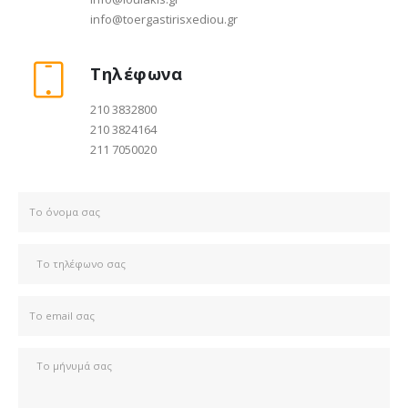
info@toergastirisxediou.gr
Τηλέφωνα
210 3832800
210 3824164
211 7050020