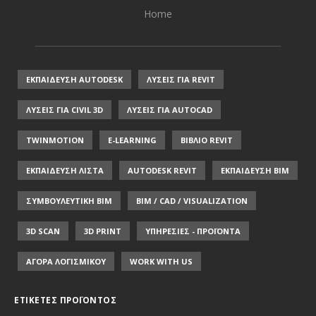
Home
ΕΚΠΑΙΔΕΥΣΗ AUTODESK
ΛΥΣΕΙΣ ΓΙΑ REVIT
ΛΥΣΕΙΣ ΓΙΑ CIVIL 3D
ΛΥΣΕΙΣ ΓΙΑ AUTOCAD
TWINMOTION
E-LEARNING
ΒΙΒΛΙΟ REVIT
ΕΚΠΑΙΔΕΥΣΗ ΛΙΣΤΑ
AUTODESK REVIT
ΕΚΠΑΙΔΕΥΣΗ ΒΙΜ
ΣΥΜΒΟΥΛΕΥΤΙΚΗ ΒΙΜ
BIM / CAD / VISUALIZATION
3D SCAN
3D PRINT
ΥΠΗΡΕΣΙΕΣ - ΠΡΟΪΟΝΤΑ
ΑΓΟΡΑ ΛΟΓΙΣΜΙΚΟΥ
WORK WITH US
ΕΤΙΚΈΤΕΣ ΠΡΟΪΌΝΤΟΣ