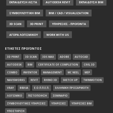
ΕΚΠΑΙΔΕΥΣΗ ΛΙΣΤΑ
AUTODESK REVIT
ΕΚΠΑΙΔΕΥΣΗ ΒΙΜ
ΣΥΜΒΟΥΛΕΥΤΙΚΗ ΒΙΜ
BIM / CAD / VISUALIZATION
3D SCAN
3D PRINT
ΥΠΗΡΕΣΙΕΣ - ΠΡΟΪΟΝΤΑ
ΑΓΟΡΑ ΛΟΓΙΣΜΙΚΟΥ
WORK WITH US
ΕΤΙΚΈΤΕΣ ΠΡΟΪΌΝΤΟΣ
3D PRINT
3D SCAN
3DS MAX
ADOBE
AUTOCAD
AUTODESK
BIM
CERTIFICATE OF COMPLETION
CIVIL 3D
COMBO
INVENTOR
MANAGEMENT
MC NEEL
MEP
NAVISWORKS
REVIT
RHINO 3D
SKETCH UP
TWINMOTION
VRAY
ΒΙΒΛΊΑ
Ε.Ο.Π.Π.Ε.Π.
ΕΛΛΗΝΙΚΉ ΠΡΟΣΑΡΜΟΓΉ
ΛΟΓΙΣΜΙΚΌ
ΠΙΣΤΟΠΟΊΗΣΗ
ΣΕΜΙΝΆΡΙΟ
ΣΥΜΒΟΥΛΕΥΤΙΚΈΣ ΥΠΗΡΕΣΊΕΣ
ΥΠΗΡΕΣΊΕΣ
ΥΠΗΡΕΣΊΕΣ BIM
ΥΠΟΣΤΉΡΙΞΗ