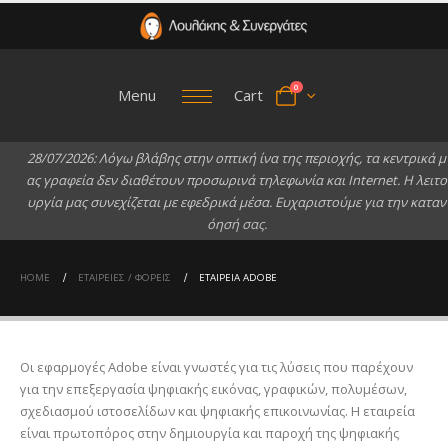
0
Menu
Cart
2
8
/
0
7
/
2
0
2
6
:
Λ
ό
γ
ω
β
λ
ά
β
η
ς
σ
τ
η
ν
ο
π
τ
ι
κ
ή
ί
ν
α
τ
η
ς
π
ε
ρ
ι
ο
χ
ή
ς
,
τ
α
κ
ε
ν
τ
ρ
ι
κ
ά
μ
α
ς
γ
ρ
α
φ
ε
ί
α
δ
ε
ν
δ
ι
α
θ
έ
τ
ο
υ
ν
π
ρ
ο
σ
ω
ρ
ι
ν
ά
τ
η
λ
ε
φ
ω
ν
ί
α
κ
α
ι
I
n
t
e
r
n
e
t
.
Η
λ
ε
ι
τ
ο
υ
ρ
γ
ί
α
μ
α
ς
σ
υ
ν
ε
χ
ί
ζ
ε
τ
α
ι
μ
ε
ε
φ
ε
δ
ρ
ι
κ
ά
μ
έ
σ
α
.
Ε
υ
χ
α
ρ
ι
σ
τ
ο
ύ
μ
ε
γ
ι
α
τ
η
ν
κ
α
τ
α
ν
ό
η
σ
ή
σ
α
ς
.
HOME
ΕΤΑΙΡΕΊΕΣ / ΦΟΡΕΊΣ
ΕΤΑΙΡΕΊΑ ADOBE
Οι εφαρμογές Adobe είναι γνωστές για τις λύσεις που παρέχουν
για την επεξεργασία ψηφιακής εικόνας, γραφικών, πολυμέσων,
σχεδιασμού ιστοσελίδων και ψηφιακής επικοινωνίας. Η εταιρεία
είναι πρωτοπόρος στην δημιουργία και παροχή της ψηφιακής