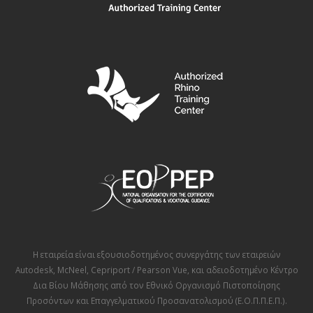
Η εταιρεία είναι εξουσιοδοτημένος συνεργάτης των εταιρειών
Autodesk
,
McNeel
,
Cepriport / Pearson Vue
, και αδειοδοτημένο Κέντρο
Δια Βίου Μάθησης από τον
Εθνικό Οργανισμό Πιστοποίησης
Προσόντων και Επαγγελματικού Προσανατολισμού (Ε.Ο.Π.Π.Ε.Π.)
.