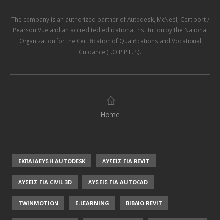
The company is an authorized partner of
Autodesk
,
McNeel
,
Certiport /
Pearson Vue
and an accredited educational institution by the
National
Organization for the Certification of Qualifications and Vocational
Guidance (E.O.P.P.E.P.)
.
Home
ΕΚΠΑΙΔΕΥΣΗ AUTODESK
ΛΥΣΕΙΣ ΓΙΑ REVIT
ΛΥΣΕΙΣ ΓΙΑ CIVIL 3D
ΛΥΣΕΙΣ ΓΙΑ AUTOCAD
TWINMOTION
E-LEARNING
ΒΙΒΛΙΟ REVIT