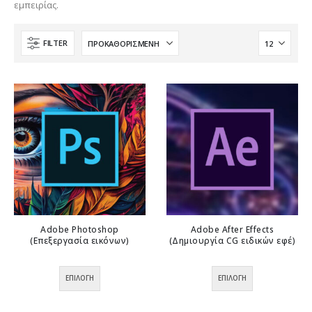
εμπειρίας.
FILTER
Adobe Photoshop
Adobe After Effects
(Επεξεργασία εικόνων)
(Δημιουργία CG ειδικών εφέ)
0
out of 5
0
out of 5
Αυτό
Αυτό
ΕΠΙΛΟΓΉ
ΕΠΙΛΟΓΉ
το
το
προϊόν
προϊόν