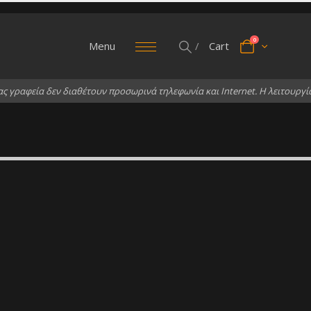
0
Menu
/
Cart
α
ς
γ
ρ
α
φ
ε
ί
α
δ
ε
ν
δ
ι
α
θ
έ
τ
ο
υ
ν
π
ρ
ο
σ
ω
ρ
ι
ν
ά
τ
η
λ
ε
φ
ω
ν
ί
α
κ
α
ι
I
n
t
e
r
n
e
t
.
Η
λ
ε
ι
τ
ο
υ
ρ
γ
ί