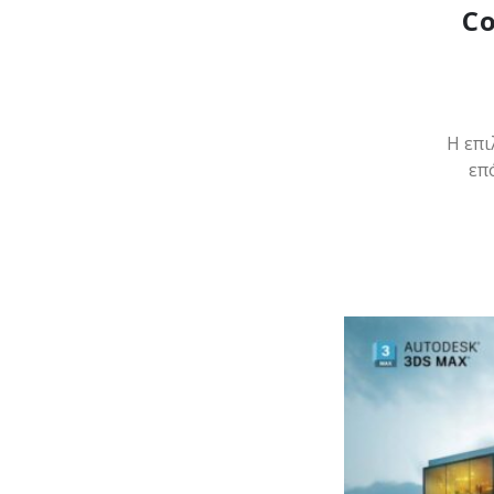
Co
Η επι
επ