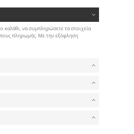
μπορούν
να
επιλεγούν
στη
το καλάθι, να συμπληρώσετε τα στοιχεία
σελίδα
ρόπους πληρωμής. Με την εξόφληση
του
προϊόντος