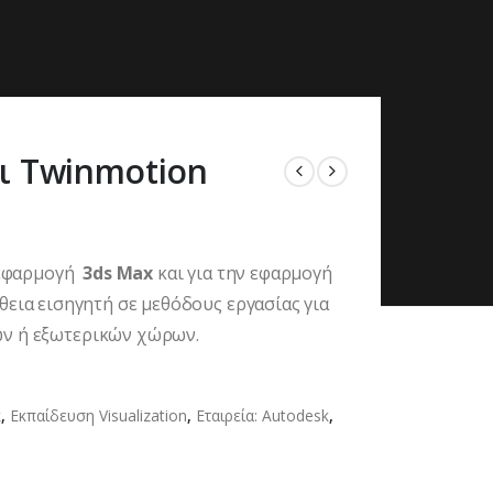
ι Twinmotion
ν εφαρμογή
3ds Max
και για την εφαρμογή
ήθεια εισηγητή σε μεθόδους εργασίας για
ών ή εξωτερικών χώρων.
k
,
Εκπαίδευση Visualization
,
Εταιρεία: Autodesk
,