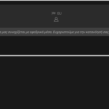
EU
α
μ
α
ς
σ
υ
ν
ε
χ
ί
ζ
ε
τ
α
ι
μ
ε
ε
φ
ε
δ
ρ
ι
κ
ά
μ
έ
σ
α
.
Ε
υ
χ
α
ρ
ι
σ
τ
ο
ύ
μ
ε
γ
ι
α
τ
η
ν
κ
α
τ
α
ν
ό
η
σ
ή
σ
α
ς
.