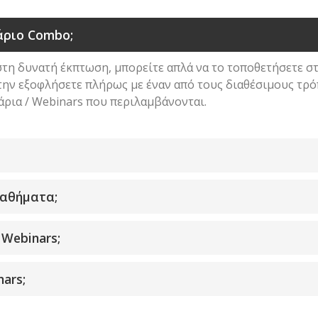
μπορούν
να
άριο Combo;
επιλεγούν
στη
ιστη δυνατή έκπτωση, μπορείτε απλά να το τοποθετήσετε σ
σελίδα
α την εξοφλήσετε πλήρως με έναν από τους διαθέσιμους τ
του
άρια / Webinars που περιλαμβάνονται.
προϊόντος
μαθήματα;
Webinars;
ars;