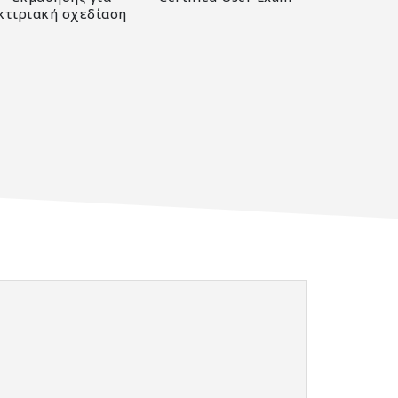
κτιριακή σχεδίαση
0
out of 5
out of 5