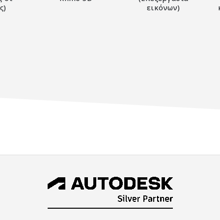
ς)
εικόνων)
0
out of 5
0
out of 5
0