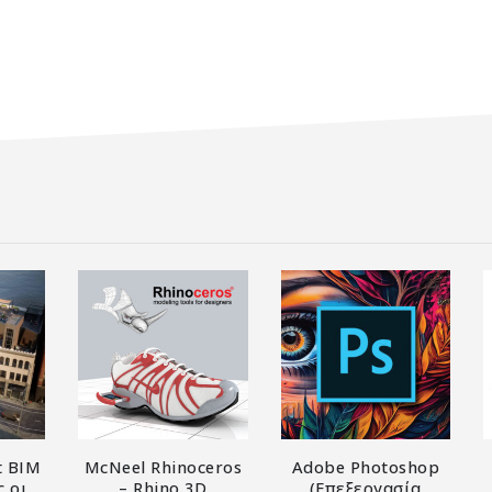
t ΒΙΜ
McNeel Rhinoceros
Adobe Photoshop
ς οι
– Rhino 3D
(Επεξεργασία