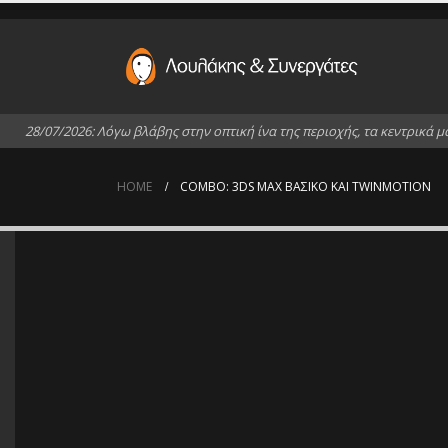
2
8
/
0
7
/
2
0
2
6
:
Λ
ό
γ
ω
β
λ
ά
β
η
ς
σ
τ
η
ν
ο
π
τ
ι
κ
ή
ί
ν
α
τ
η
ς
π
ε
ρ
ι
ο
χ
ή
ς
,
τ
α
κ
ε
ν
τ
ρ
ι
κ
ά
μ
HOME
COMBO: 3DS MAX ΒΑΣΙΚΌ ΚΑΙ TWINMOTION