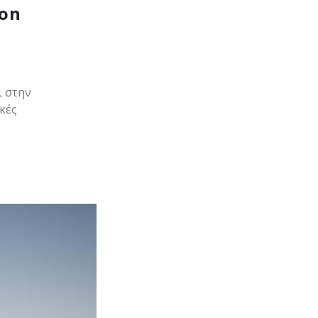
ion
ι στην
κές