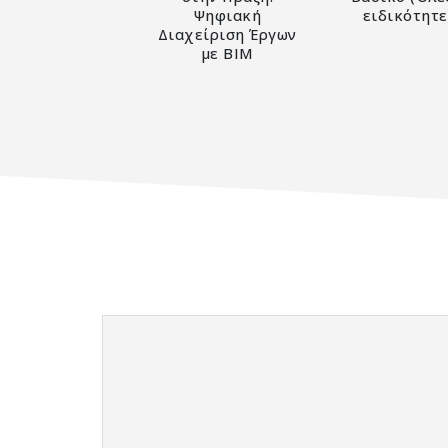
Ψηφιακή
ειδικότητε
Διαχείριση Έργων
με BIM
0
out of 5
5.00
out of 5