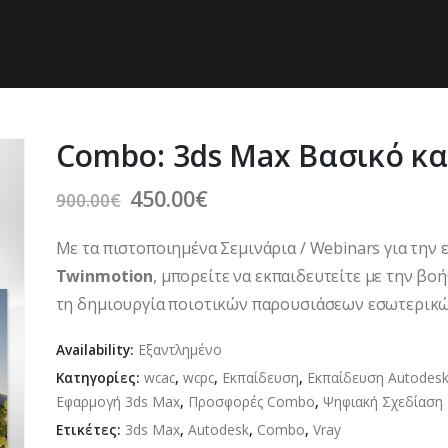
Combo: 3ds Max Βασικό κα
Original
Η
450.00
€
900.00
€
price
τρέχουσα
was:
τιμή
Με τα πιστοποιημένα Σεμινάρια / Webinars για τη
900.00€.
είναι:
Twinmotion
, μπορείτε να εκπαιδευτείτε με την βο
450.00€.
τη δημιουργία ποιοτικών παρουσιάσεων εσωτερικ
Availability:
Εξαντλημένο
Κατηγορίες:
wcac
,
wcpc
,
Εκπαίδευση
,
Εκπαίδευση Autodes
Εφαρμογή 3ds Max
,
Προσφορές Combo
,
Ψηφιακή Σχεδίαση
Ετικέτες:
3ds Max
,
Autodesk
,
Combo
,
Vray