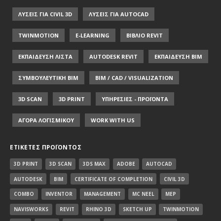
ΛΥΣΕΙΣ ΓΙΑ CIVIL 3D
ΛΥΣΕΙΣ ΓΙΑ AUTOCAD
TWINMOTION
E-LEARNING
ΒΙΒΛΙΟ REVIT
ΕΚΠΑΙΔΕΥΣΗ ΛΙΣΤΑ
AUTODESK REVIT
ΕΚΠΑΙΔΕΥΣΗ ΒΙΜ
ΣΥΜΒΟΥΛΕΥΤΙΚΗ ΒΙΜ
BIM / CAD / VISUALIZATION
3D SCAN
3D PRINT
ΥΠΗΡΕΣΙΕΣ - ΠΡΟΪΟΝΤΑ
ΑΓΟΡΑ ΛΟΓΙΣΜΙΚΟΥ
WORK WITH US
ΕΤΙΚΈΤΕΣ ΠΡΟΪΌΝΤΟΣ
3D PRINT
3D SCAN
3DS MAX
ADOBE
AUTOCAD
AUTODESK
BIM
CERTIFICATE OF COMPLETION
CIVIL 3D
COMBO
INVENTOR
MANAGEMENT
MC NEEL
MEP
NAVISWORKS
REVIT
RHINO 3D
SKETCH UP
TWINMOTION