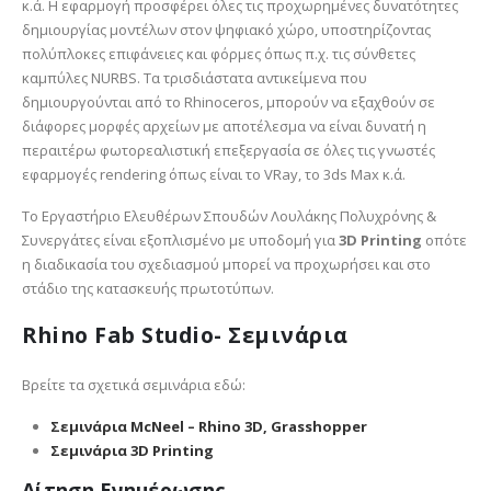
κ.ά. Η εφαρμογή προσφέρει όλες τις προχωρημένες δυνατότητες
δημιουργίας μοντέλων στον ψηφιακό χώρο, υποστηρίζοντας
πολύπλοκες επιφάνειες και φόρμες όπως π.χ. τις σύνθετες
καμπύλες NURBS. Τα τρισδιάστατα αντικείμενα που
δημιουργούνται από το Rhinoceros, μπορούν να εξαχθούν σε
διάφορες μορφές αρχείων με αποτέλεσμα να είναι δυνατή η
περαιτέρω φωτορεαλιστική επεξεργασία σε όλες τις γνωστές
εφαρμογές rendering όπως είναι το VRay, το 3ds Max κ.ά.
Το Εργαστήριο Ελευθέρων Σπουδών Λουλάκης Πολυχρόνης &
Συνεργάτες είναι εξοπλισμένο με υποδομή για
3D Printing
οπότε
η διαδικασία του σχεδιασμού μπορεί να προχωρήσει και στο
στάδιο της κατασκευής πρωτοτύπων.
Rhino Fab Studio- Σεμινάρια
Βρείτε τα σχετικά σεμινάρια εδώ:
Σεμινάρια McNeel – Rhino 3D, Grasshopper
Σεμινάρια 3D Printing
Αίτηση Ενημέρωσης