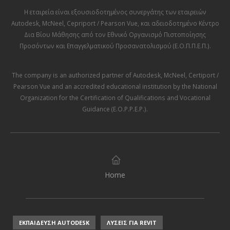
Η εταιρεία είναι εξουσιοδοτημένος συνεργάτης των εταιρειών
Autodesk
,
McNeel
,
Cepriport / Pearson Vue
, και αδειοδοτημένο Κέντρο
Δια Βίου Μάθησης από τον
Εθνικό Οργανισμό Πιστοποίησης
Προσόντων και Επαγγελματικού Προσανατολισμού (Ε.Ο.Π.Π.Ε.Π.)
.
The company is an authorized partner of
Autodesk
,
McNeel
,
Certiport /
Pearson Vue
and an accredited educational institution by the
National
Organization for the Certification of Qualifications and Vocational
Guidance (E.O.P.P.E.P.)
.
Home
ΕΚΠΑΙΔΕΥΣΗ AUTODESK
ΛΥΣΕΙΣ ΓΙΑ REVIT