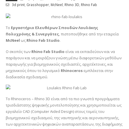
3d print
,
Grasshopper
,
McNeel
,
Rhino 3D
,
Rhino Fab
Το
Εργαστήριο Ελευθέρων Σπουδών Λουλάκης
Πολυχρόνης & Συνεργάτες
, πιστοποιήθηκε από την εταιρεία
McNeel
ως
Rhino Fab Studio
.
Ο σκοπός των
Rhino Fab
Studio
είναι να εκπαιδεύουν και να
παράγουν και να μοιράζουν γνώση μέσω διαφορετικών μεθόδων
παραγωγής για βιομηχανικούς σχεδιαστές, αρχιτέκτονες, και
μηχανικούς όπου το λογισμικό
Rhinoceros
εμπλέκεται στην
διαδικασία σχεδιασμού.
Το Rhinoceros – Rhino 3D είναι από τα πιο γνωστά προγράμματα
τρισδιάστατης ψηφιακής μοντελοποίησης και χρησιμοποιείται ως
εργαλείο CAD (Computer Aided Design) στους τομείς του
βιομηχανικού σχεδιασμού, της ναυπηγικής και αεροναυπηγικής,
των αρχιτεκτονικών ψηφιακών αναπαραστάσεων, της διαφήμισης