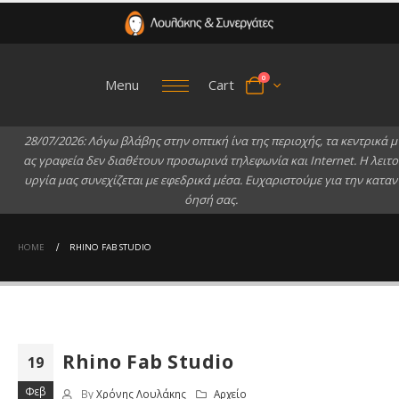
0
Menu
Cart
2
8
/
0
7
/
2
0
2
6
:
Λ
ό
γ
ω
β
λ
ά
β
η
ς
σ
τ
η
ν
ο
π
τ
ι
κ
ή
ί
ν
α
τ
η
ς
π
ε
ρ
ι
ο
χ
ή
ς
,
τ
α
κ
ε
ν
τ
ρ
ι
κ
ά
μ
α
ς
γ
ρ
α
φ
ε
ί
α
δ
ε
ν
δ
ι
α
θ
έ
τ
ο
υ
ν
π
ρ
ο
σ
ω
ρ
ι
ν
ά
τ
η
λ
ε
φ
ω
ν
ί
α
κ
α
ι
I
n
t
e
r
n
e
t
.
Η
λ
ε
ι
τ
ο
υ
ρ
γ
ί
α
μ
α
ς
σ
υ
ν
ε
χ
ί
ζ
ε
τ
α
ι
μ
ε
ε
φ
ε
δ
ρ
ι
κ
ά
μ
έ
σ
α
.
Ε
υ
χ
α
ρ
ι
σ
τ
ο
ύ
μ
ε
γ
ι
α
τ
η
ν
κ
α
τ
α
ν
ό
η
σ
ή
σ
α
ς
.
HOME
RHINO FAB STUDIO
Rhino Fab Studio
19
Φεβ
By
Χρόνης Λουλάκης
Αρχείο