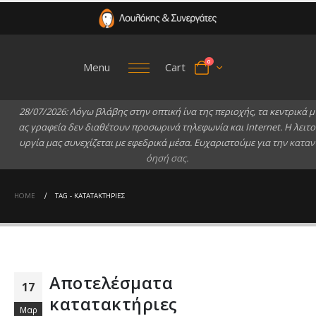
0
Menu
Cart
2
8
/
0
7
/
2
0
2
6
:
Λ
ό
γ
ω
β
λ
ά
β
η
ς
σ
τ
η
ν
ο
π
τ
ι
κ
ή
ί
ν
α
τ
η
ς
π
ε
ρ
ι
ο
χ
ή
ς
,
τ
α
κ
ε
ν
τ
ρ
ι
κ
ά
μ
α
ς
γ
ρ
α
φ
ε
ί
α
δ
ε
ν
δ
ι
α
θ
έ
τ
ο
υ
ν
π
ρ
ο
σ
ω
ρ
ι
ν
ά
τ
η
λ
ε
φ
ω
ν
ί
α
κ
α
ι
I
n
t
e
r
n
e
t
.
Η
λ
ε
ι
τ
ο
υ
ρ
γ
ί
α
μ
α
ς
σ
υ
ν
ε
χ
ί
ζ
ε
τ
α
ι
μ
ε
ε
φ
ε
δ
ρ
ι
κ
ά
μ
έ
σ
α
.
Ε
υ
χ
α
ρ
ι
σ
τ
ο
ύ
μ
ε
γ
ι
α
τ
η
ν
κ
α
τ
α
ν
ό
η
σ
ή
σ
α
ς
.
HOME
TAG -
ΚΑΤΑΤΑΚΤΉΡΙΕΣ
Αποτελέσματα
17
κατατακτήριες
Μαρ