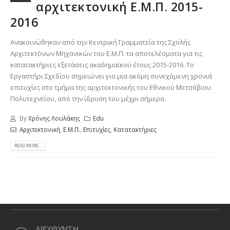
αρχιτεκτονική Ε.Μ.Π. 2015-
2016
Ανακοινώθηκαν από την Κεντρική Γραμματεία της Σχολής
Αρχιτεκτόνων Μηχανικών του Ε.Μ.Π. τα αποτελέσματα για τις
κατατακτήριες εξετάσεις ακαδημαϊκού έτους 2015-2016. Το
Εργαστήρι Σχεδίου σημειώνει για μια ακόμη συνεχόμενη χρονιά
επιτυχίες στο τμήμα της αρχιτεκτονικής του Εθνικού Μετσόβιου
Πολυτεχνείου, από την ίδρυση του μέχρι σήμερα.
By
Χρόνης Λουλάκης
Edu
Αρχιτεκτονική
,
Ε.Μ.Π.
,
Επιτυχίες
,
Κατατακτήριες
READ MORE...
ΔΙΕΥΘΥΝΣΗ