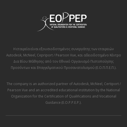
Η εταιρεία είναι εξουσιοδοτημένος συνεργάτης των εταιρειών
Autodesk
,
McNeel
,
Cepriport / Pearson Vue
, και αδειοδοτημένο Κέντρο
Δια Βίου Μάθησης από τον
Εθνικό Οργανισμό Πιστοποίησης
Προσόντων και Επαγγελματικού Προσανατολισμού (Ε.Ο.Π.Π.Ε.Π.)
.
The company is an authorized partner of
Autodesk
,
McNeel
,
Certiport /
Pearson Vue
and an accredited educational institution by the
National
Organization for the Certification of Qualifications and Vocational
Guidance (E.O.P.P.E.P.)
.