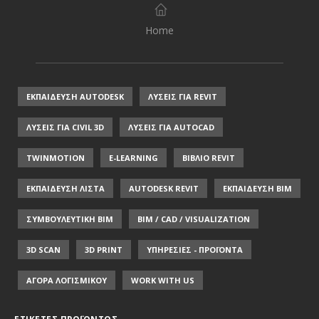
Home
ΕΚΠΑΙΔΕΥΣΗ AUTODESK
ΛΥΣΕΙΣ ΓΙΑ REVIT
ΛΥΣΕΙΣ ΓΙΑ CIVIL 3D
ΛΥΣΕΙΣ ΓΙΑ AUTOCAD
TWINMOTION
E-LEARNING
ΒΙΒΛΙΟ REVIT
ΕΚΠΑΙΔΕΥΣΗ ΛΙΣΤΑ
AUTODESK REVIT
ΕΚΠΑΙΔΕΥΣΗ ΒΙΜ
ΣΥΜΒΟΥΛΕΥΤΙΚΗ ΒΙΜ
BIM / CAD / VISUALIZATION
3D SCAN
3D PRINT
ΥΠΗΡΕΣΙΕΣ - ΠΡΟΪΟΝΤΑ
ΑΓΟΡΑ ΛΟΓΙΣΜΙΚΟΥ
WORK WITH US
ΕΤΙΚΈΤΕΣ ΠΡΟΪΌΝΤΟΣ