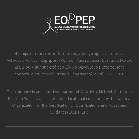
Η εταιρεία είναι εξουσιοδοτημένος συνεργάτης των εταιρειών
Autodesk
,
McNeel
,
Cepriport / Pearson Vue
, και αδειοδοτημένο Κέντρο
Δια Βίου Μάθησης από τον
Εθνικό Οργανισμό Πιστοποίησης
Προσόντων και Επαγγελματικού Προσανατολισμού (Ε.Ο.Π.Π.Ε.Π.)
.
The company is an authorized partner of
Autodesk
,
McNeel
,
Certiport /
Pearson Vue
and an accredited educational institution by the
National
Organization for the Certification of Qualifications and Vocational
Guidance (E.O.P.P.E.P.)
.