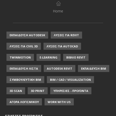
Home
ΕΚΠΑΙΔΕΥΣΗ AUTODESK
ΛΥΣΕΙΣ ΓΙΑ REVIT
ΛΥΣΕΙΣ ΓΙΑ CIVIL 3D
ΛΥΣΕΙΣ ΓΙΑ AUTOCAD
TWINMOTION
E-LEARNING
ΒΙΒΛΙΟ REVIT
ΕΚΠΑΙΔΕΥΣΗ ΛΙΣΤΑ
AUTODESK REVIT
ΕΚΠΑΙΔΕΥΣΗ ΒΙΜ
ΣΥΜΒΟΥΛΕΥΤΙΚΗ ΒΙΜ
BIM / CAD / VISUALIZATION
3D SCAN
3D PRINT
ΥΠΗΡΕΣΙΕΣ - ΠΡΟΪΟΝΤΑ
ΑΓΟΡΑ ΛΟΓΙΣΜΙΚΟΥ
WORK WITH US
ΕΤΙΚΈΤΕΣ ΠΡΟΪΌΝΤΟΣ