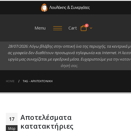
0
Menu
Cart
2
8
/
0
7
/
2
0
2
6
:
Λ
ό
γ
ω
β
λ
ά
β
η
ς
σ
τ
η
ν
ο
π
τ
ι
κ
ή
ί
ν
α
τ
η
ς
π
ε
ρ
ι
ο
χ
ή
ς
,
τ
α
κ
ε
ν
τ
ρ
ι
κ
ά
μ
α
ς
γ
ρ
α
φ
ε
ί
α
δ
ε
ν
δ
ι
α
θ
έ
τ
ο
υ
ν
π
ρ
ο
σ
ω
ρ
ι
ν
ά
τ
η
λ
ε
φ
ω
ν
ί
α
κ
α
ι
I
n
t
e
r
n
e
t
.
Η
λ
ε
ι
τ
ο
υ
ρ
γ
ί
α
μ
α
ς
σ
υ
ν
ε
χ
ί
ζ
ε
τ
α
ι
μ
ε
ε
φ
ε
δ
ρ
ι
κ
ά
μ
έ
σ
α
.
Ε
υ
χ
α
ρ
ι
σ
τ
ο
ύ
μ
ε
γ
ι
α
τ
η
ν
κ
α
τ
α
ν
ό
η
σ
ή
σ
α
ς
.
HOME
TAG -
ΑΡΧΙΤΕΚΤΟΝΙΚΉ
Αποτελέσματα
17
κατατακτήριες
Μαρ