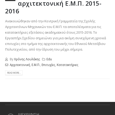
αρχιτεκτονική Ε.Μ.Π. 2015-
2016
Ανακοινώθηκαν από την Κεντρική Γραμματεία της Σχολής
Αρχιτεκτόνων Μηχανικών του Ε.Μ.Π. τα αποτελέσματα για τις
κατατακτήριες εξετάσεις ακαδημαϊκού έτους 2015-2016. Το
Εργαστήρι Σχεδίου σημειώνει για μια ακόμη συνεχόμενη χρονιά
επιτυχίες στο τμήμα της αρχιτεκτονικής του Εθνικού Μετσόβιου
Πολυτεχνείου, από την ίδρυση του μέχρι σήμερα.
By
Χρόνης Λουλάκης
Edu
Αρχιτεκτονική
,
Ε.Μ.Π.
,
Επιτυχίες
,
Κατατακτήριες
READ MORE...
ΔΙΕΥΘΥΝΣΗ