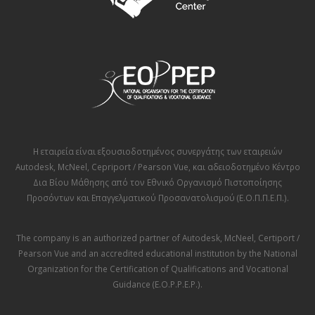
Η εταιρεία είναι εξουσιοδοτημένος συνεργάτης των εταιρειών
Autodesk
,
McNeel
,
Cepriport / Pearson Vue
, και αδειοδοτημένο Κέντρο
Δια Βίου Μάθησης από τον
Εθνικό Οργανισμό Πιστοποίησης
Προσόντων και Επαγγελματικού Προσανατολισμού (Ε.Ο.Π.Π.Ε.Π.)
.
The company is an authorized partner of
Autodesk
,
McNeel
,
Certiport /
Pearson Vue
and an accredited educational institution by the
National
Organization for the Certification of Qualifications and Vocational
Guidance (E.O.P.P.E.P.)
.