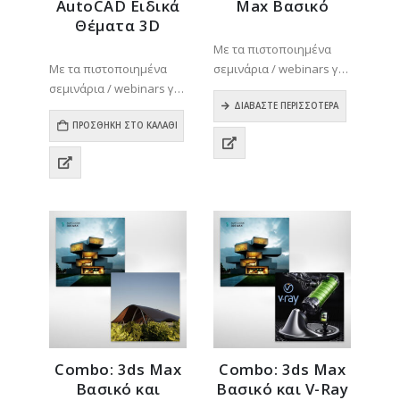
AutoCAD Ειδικά
Max Βασικό
Θέματα 3D
0
out of 5
Με τα πιστοποιημένα
0
out of 5
Με τα πιστοποιημένα
σεμινάρια / webinars για
σεμινάρια / webinars για
την εφαρμογή AutoCAD,
την εφαρμογή AutoCAD,
μπορείτε να
ΔΙΑΒΆΣΤΕ ΠΕΡΙΣΣΌΤΕΡΑ
μπορείτε να
ΠΡΟΣΘΉΚΗ ΣΤΟ ΚΑΛΆΘΙ
εκπαιδευτείτε με την
εκπαιδευτείτε με την
βοήθεια εισηγητή σε
βοήθεια εισηγητή σε
μεθόδους εργασίας για
μεθόδους εργασίας για
τη δημιουργία
τη δημιουργία
ποιοτικών ψηφιακών
ποιοτικών ψηφιακών
δισδιάστατων σχεδίων
δισδιάστατων και
και για την…
τρισδιάστατων σχεδίων.
Η…
Combo: 3ds Max
Combo: 3ds Max
Βασικό και
Βασικό και V-Ray