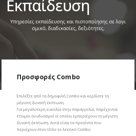
Εκπαίδευση
Υ
π
η
ρ
ε
σ
ί
ε
ς
ε
κ
π
α
ί
δ
ε
υ
σ
η
ς
κ
α
ι
π
ι
σ
τ
ο
π
ο
ί
η
σ
η
ς
σ
ε
λ
ο
γ
ι
σ
μ
ι
κ
ό
,
δ
ι
α
δ
ι
κ
α
σ
ί
ε
ς
,
δ
ε
ξ
ι
ό
τ
η
τ
ε
ς
.
Προσφορές Combo
Επιλέξτε από τα δημοφιλή Combo και κερδίστε τη
μέγιστη δυνατή έκπτωση.
Για μεγαλύτερη ευκολία στην παραγγελία, παρέχονται
έτοιμοι συνδυασμοί οι οποίοι εμπεριέχουν τη μέγιστη
δυνατή έκπτωση. Αυτά είναι τα προϊόντα που
περιέχουν στον τίτλο το λεκτικό Combo.