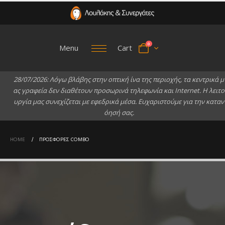
0
Menu
Cart
2
8
/
0
7
/
2
0
2
6
:
Λ
ό
γ
ω
β
λ
ά
β
η
ς
σ
τ
η
ν
ο
π
τ
ι
κ
ή
ί
ν
α
τ
η
ς
π
ε
ρ
ι
ο
χ
ή
ς
,
τ
α
κ
ε
ν
τ
ρ
ι
κ
ά
μ
α
ς
γ
ρ
α
φ
ε
ί
α
δ
ε
ν
δ
ι
α
θ
έ
τ
ο
υ
ν
π
ρ
ο
σ
ω
ρ
ι
ν
ά
τ
η
λ
ε
φ
ω
ν
ί
α
κ
α
ι
I
n
t
e
r
n
e
t
.
Η
λ
ε
ι
τ
ο
υ
ρ
γ
ί
α
μ
α
ς
σ
υ
ν
ε
χ
ί
ζ
ε
τ
α
ι
μ
ε
ε
φ
ε
δ
ρ
ι
κ
ά
μ
έ
σ
α
.
Ε
υ
χ
α
ρ
ι
σ
τ
ο
ύ
μ
ε
γ
ι
α
τ
η
ν
κ
α
τ
α
ν
ό
η
σ
ή
σ
α
ς
.
HOME
ΠΡΟΣΦΟΡΈΣ COMBO