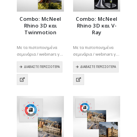
Combo: McNeel
Combo: McNeel
Rhino 3D και
Rhino 3D και V-
Twinmotion
Ray
0
out of 5
0
out of 5
Με τα πιστοποιημένα
Με τα πιστοποιημένα
σεμινάρια / webinars για
σεμινάρια / webinars για
την εφαρμογή Rhino 3D,
την εφαρμογή Rhino 3D,
μπορείτε να
ΔΙΑΒΆΣΤΕ ΠΕΡΙΣΣΌΤΕΡΑ
μπορείτε να
ΔΙΑΒΆΣΤΕ ΠΕΡΙΣΣΌΤΕΡΑ
εκπαιδευτείτε με την
εκπαιδευτείτε με την
βοήθεια εισηγητή σε
βοήθεια εισηγητή σε
μεθόδους εργασίας για
μεθόδους εργασίας για
τη δημιουργία
τη δημιουργία
ποιοτικών ψηφιακών
ποιοτικών ψηφιακών
τρισδιάστατων
τρισδιάστατων
μοντέλων. Η εφαρμογή…
μοντέλων. Η εφαρμογή…