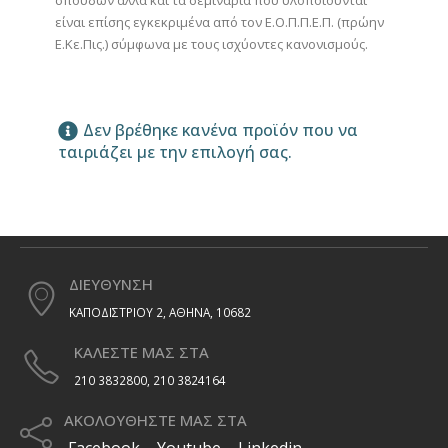
σπουδών αλλά και τα σεμινάρια που υλοποιούνται
είναι επίσης εγκεκριμένα από τον Ε.Ο.Π.Π.Ε.Π. (πρώην
Ε.Κε.Πις.) σύμφωνα με τους ισχύοντες κανονισμούς.
Δεν βρέθηκε κανένα προϊόν που να
ταιριάζει με την επιλογή σας.
ΔΙΕΥΘΥΝΣΗ
ΚΑΠΟΔΙΣΤΡΙΟΥ 2, ΑΘΗΝΑ, 10682
ΚΑΛΕΣΤΕ ΜΑΣ ΣΤΑ
210 3832800, 210 3824164
ΑΚΟΛΟΥΘΗΣΤΕ ΜΑΣ ΣΤΑ