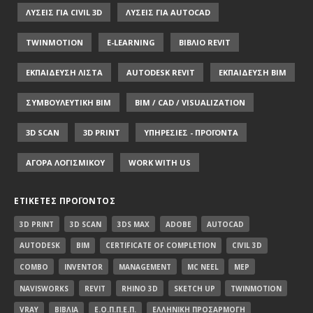
ΛΥΣΕΙΣ ΓΙΑ CIVIL 3D
ΛΥΣΕΙΣ ΓΙΑ AUTOCAD
TWINMOTION
E-LEARNING
ΒΙΒΛΙΟ REVIT
ΕΚΠΑΙΔΕΥΣΗ ΛΙΣΤΑ
AUTODESK REVIT
ΕΚΠΑΙΔΕΥΣΗ ΒΙΜ
ΣΥΜΒΟΥΛΕΥΤΙΚΗ ΒΙΜ
BIM / CAD / VISUALIZATION
3D SCAN
3D PRINT
ΥΠΗΡΕΣΙΕΣ - ΠΡΟΪΟΝΤΑ
ΑΓΟΡΑ ΛΟΓΙΣΜΙΚΟΥ
WORK WITH US
ΕΤΙΚΈΤΕΣ ΠΡΟΪΌΝΤΟΣ
3D PRINT
3D SCAN
3DS MAX
ADOBE
AUTOCAD
AUTODESK
BIM
CERTIFICATE OF COMPLETION
CIVIL 3D
COMBO
INVENTOR
MANAGEMENT
MC NEEL
MEP
NAVISWORKS
REVIT
RHINO 3D
SKETCH UP
TWINMOTION
VRAY
ΒΙΒΛΊΑ
Ε.Ο.Π.Π.Ε.Π.
ΕΛΛΗΝΙΚΉ ΠΡΟΣΑΡΜΟΓΉ