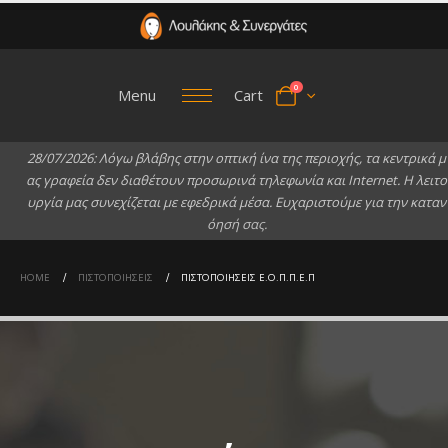
0
Menu
Cart
2
8
/
0
7
/
2
0
2
6
:
Λ
ό
γ
ω
β
λ
ά
β
η
ς
σ
τ
η
ν
ο
π
τ
ι
κ
ή
ί
ν
α
τ
η
ς
π
ε
ρ
ι
ο
χ
ή
ς
,
τ
α
κ
ε
ν
τ
ρ
ι
κ
ά
μ
α
ς
γ
ρ
α
φ
ε
ί
α
δ
ε
ν
δ
ι
α
θ
έ
τ
ο
υ
ν
π
ρ
ο
σ
ω
ρ
ι
ν
ά
τ
η
λ
ε
φ
ω
ν
ί
α
κ
α
ι
I
n
t
e
r
n
e
t
.
Η
λ
ε
ι
τ
ο
υ
ρ
γ
ί
α
μ
α
ς
σ
υ
ν
ε
χ
ί
ζ
ε
τ
α
ι
μ
ε
ε
φ
ε
δ
ρ
ι
κ
ά
μ
έ
σ
α
.
Ε
υ
χ
α
ρ
ι
σ
τ
ο
ύ
μ
ε
γ
ι
α
τ
η
ν
κ
α
τ
α
ν
ό
η
σ
ή
σ
α
ς
.
HOME
ΠΙΣΤΟΠΟΙΉΣΕΙΣ
ΠΙΣΤΟΠΟΙΉΣΕΙΣ Ε.Ο.Π.Π.Ε.Π