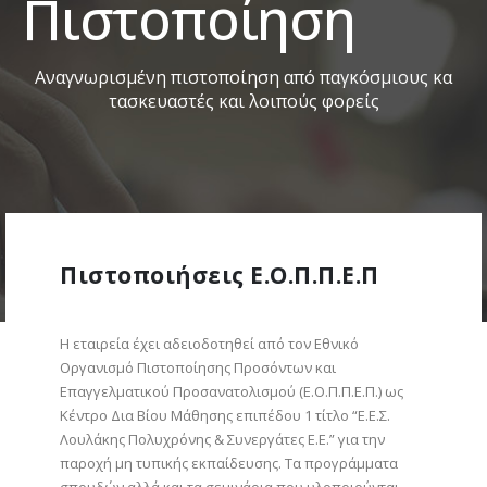
Πιστοποίηση
Α
ν
α
γ
ν
ω
ρ
ι
σ
μ
έ
ν
η
π
ι
σ
τ
ο
π
ο
ί
η
σ
η
α
π
ό
π
α
γ
κ
ό
σ
μ
ι
ο
υ
ς
κ
α
τ
α
σ
κ
ε
υ
α
σ
τ
έ
ς
κ
α
ι
λ
ο
ι
π
ο
ύ
ς
φ
ο
ρ
ε
ί
ς
Πιστοποιήσεις Ε.Ο.Π.Π.Ε.Π
Η εταιρεία έχει αδειοδοτηθεί από τον Εθνικό
Οργανισμό Πιστοποίησης Προσόντων και
Επαγγελματικού Προσανατολισμού (Ε.Ο.Π.Π.Ε.Π.) ως
Κέντρο Δια Βίου Μάθησης επιπέδου 1 τίτλο “Ε.Ε.Σ.
Λουλάκης Πολυχρόνης & Συνεργάτες Ε.Ε.” για την
παροχή μη τυπικής εκπαίδευσης. Τα προγράμματα