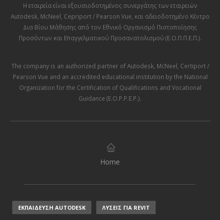
Η εταιρεία είναι εξουσιοδοτημένος συνεργάτης των εταιρειών
Autodesk
,
McNeel
,
Cepriport / Pearson Vue
, και αδειοδοτημένο Κέντρο
Δια Βίου Μάθησης από τον
Εθνικό Οργανισμό Πιστοποίησης
Προσόντων και Επαγγελματικού Προσανατολισμού (Ε.Ο.Π.Π.Ε.Π.)
.
The company is an authorized partner of
Autodesk
,
McNeel
,
Certiport /
Pearson Vue
and an accredited educational institution by the
National
Organization for the Certification of Qualifications and Vocational
Guidance (E.O.P.P.E.P.)
.
Home
ΕΚΠΑΙΔΕΥΣΗ AUTODESK
ΛΥΣΕΙΣ ΓΙΑ REVIT