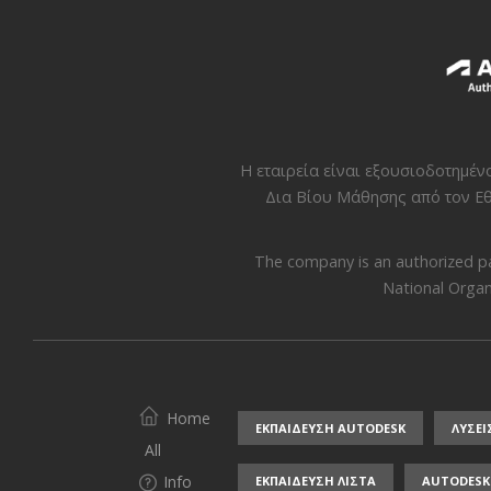
Η εταιρεία είναι εξουσιοδοτημέ
Δια Βίου Μάθησης από τον
Εθ
The company is an authorized p
National Organi
Home
ΕΚΠΑΙΔΕΥΣΗ AUTODESK
ΛΥΣΕΙ
All
Info
ΕΚΠΑΙΔΕΥΣΗ ΛΙΣΤΑ
AUTODESK 