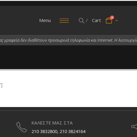
0
Menu
/
Cart
α
ς
γ
ρ
α
φ
ε
ί
α
δ
ε
ν
δ
ι
α
θ
έ
τ
ο
υ
ν
π
ρ
ο
σ
ω
ρ
ι
ν
ά
τ
η
λ
ε
φ
ω
ν
ί
α
κ
α
ι
I
n
t
e
r
n
e
t
.
Η
λ
ε
ι
τ
ο
υ
ρ
γ
ί
”]
ΚΑΛΕΣΤΕ ΜΑΣ ΣΤΑ
210 3832800, 210 3824164