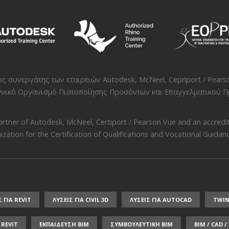
νος συνεργάτης των εταιρειών
Autodesk
,
McNeel
,
Cepriport / Pears
νικό Οργανισμό Πιστοποίησης Προσόντων και Επαγγελματικού Πρ
artner of
Autodesk
,
McNeel
,
Certiport / Pearson Vue
and an accredit
zation for the Certification of Qualifications and Vocational Guidance
Σ ΓΙΑ REVIT
ΛΥΣΕΙΣ ΓΙΑ CIVIL 3D
ΛΥΣΕΙΣ ΓΙΑ AUTOCAD
TWI
REVIT
ΕΚΠΑΙΔΕΥΣΗ ΒΙΜ
ΣΥΜΒΟΥΛΕΥΤΙΚΗ ΒΙΜ
BIM / CAD 