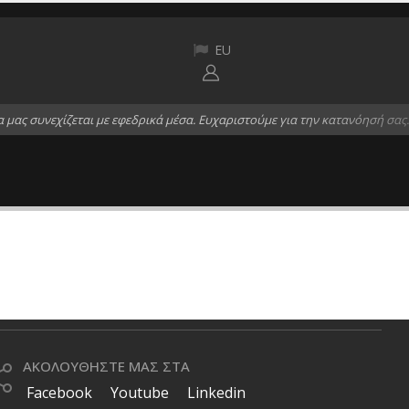
EU
α
μ
α
ς
σ
υ
ν
ε
χ
ί
ζ
ε
τ
α
ι
μ
ε
ε
φ
ε
δ
ρ
ι
κ
ά
μ
έ
σ
α
.
Ε
υ
χ
α
ρ
ι
σ
τ
ο
ύ
μ
ε
γ
ι
α
τ
η
ν
κ
α
τ
α
ν
ό
η
σ
ή
σ
α
ς
.
ΑΚΟΛΟΥΘΗΣΤΕ ΜΑΣ ΣΤΑ
Facebook
Youtube
Linkedin