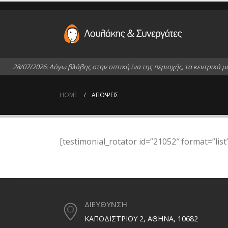
2
8
/
0
7
/
2
0
2
6
:
Λ
ό
γ
ω
β
λ
ά
β
η
ς
σ
τ
η
ν
ο
π
τ
ι
κ
ή
ί
ν
α
τ
η
ς
π
ε
ρ
ι
ο
χ
ή
ς
,
τ
α
κ
ε
ν
τ
ρ
ι
κ
ά
μ
HOME
ΑΠΌΨΕΙΣ
[testimonial_rotator id=”21052″ format=”list
ΔΙΕΥΘΥΝΣΗ
ΚΑΠΟΔΙΣΤΡΙΟΥ 2, ΑΘΗΝΑ, 10682