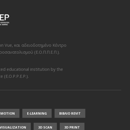
on Vue
, και αδειοδοτημένο Κέντρο
οσανατολισμού (Ε.Ο.Π.Π.Ε.Π.)
.
ed educational institution by the
 (E.O.P.P.E.P.)
.
NMOTION
E-LEARNING
ΒΙΒΛΙΟ REVIT
/ VISUALIZATION
3D SCAN
3D PRINT