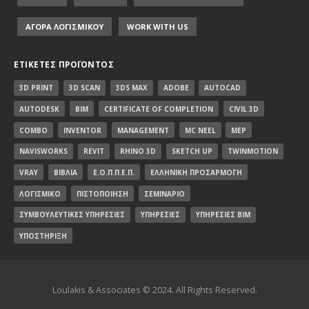
ΑΓΟΡΑ ΛΟΓΙΣΜΙΚΟΥ
WORK WITH US
ΕΤΙΚΈΤΕΣ ΠΡΟΪΌΝΤΟΣ
3D PRINT
3D SCAN
3DS MAX
ADOBE
AUTOCAD
AUTODESK
BIM
CERTIFICATE OF COMPLETION
CIVIL 3D
COMBO
INVENTOR
MANAGEMENT
MC NEEL
MEP
NAVISWORKS
REVIT
RHINO 3D
SKETCH UP
TWINMOTION
VRAY
ΒΙΒΛΊΑ
Ε.Ο.Π.Π.Ε.Π.
ΕΛΛΗΝΙΚΉ ΠΡΟΣΑΡΜΟΓΉ
ΛΟΓΙΣΜΙΚΌ
ΠΙΣΤΟΠΟΊΗΣΗ
ΣΕΜΙΝΆΡΙΟ
ΣΥΜΒΟΥΛΕΥΤΙΚΈΣ ΥΠΗΡΕΣΊΕΣ
ΥΠΗΡΕΣΊΕΣ
ΥΠΗΡΕΣΊΕΣ BIM
ΥΠΟΣΤΉΡΙΞΗ
Loulakis & Associates © 2024. All Rights Reserved.