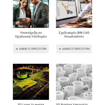
Υποστήριξη σε
Σχεδιασμός BIM CAD
Οργάνωση Υποδομών
Visualizations
0
out of 5
0
out of 5
ΔΙΑΒΆΣΤΕ ΠΕΡΙΣΣΌΤΕΡΑ
ΔΙΑΒΆΣΤΕ ΠΕΡΙΣΣΌΤΕΡΑ
3D Laser Scanning
3D Printing Υπηρεσίες