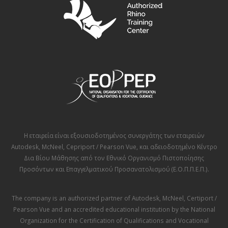
Η εταιρεία είναι εξουσιοδοτημένος συνεργάτης των εταιρειών
Autodesk
,
McNeel
,
Cepriport / Pearson Vue
, και αδειοδοτημένο Κέντρο
Δια Βίου Μάθησης από τον
Εθνικό Οργανισμό Πιστοποίησης
Προσόντων και Επαγγελματικού Προσανατολισμού (Ε.Ο.Π.Π.Ε.Π.)
.
The company is an authorized partner of
Autodesk
,
McNeel
,
Certiport /
Pearson Vue
and an accredited educational institution by the
National
Organization for the Certification of Qualifications and Vocational