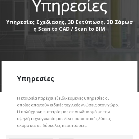
Υπηρεσίες
Υ
π
η
ρ
ε
σ
ί
ε
ς
Σ
χ
ε
δ
ί
α
σ
η
ς
,
3
D
Ε
κ
τ
ύ
π
ω
σ
η
,
3
D
Σ
ά
ρ
ω
σ
η
S
c
a
n
t
o
C
A
D
/
S
c
a
n
t
o
B
I
M
Υπηρεσίες
H εταιρεία παρέχει εξειδικευμένες υπηρεσίες οι
οποίες απαιτούν ειδικές τεχνικές γνώσεις στον χώρο.
Η πολύχρονη εμπειρία μας σε συνδυασμό με την
υψηλή τεχνογνωσία μας δίνει ουσιαστικές λύσεις
ακόμα και σε δύσκολες περιπτώσεις.