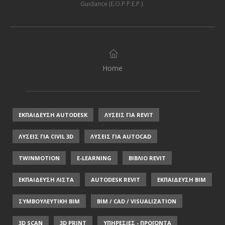
Guidance (E.O.P.P.E.P.)
.
Home
ΕΚΠΑΙΔΕΥΣΗ AUTODESK
ΛΥΣΕΙΣ ΓΙΑ REVIT
ΛΥΣΕΙΣ ΓΙΑ CIVIL 3D
ΛΥΣΕΙΣ ΓΙΑ AUTOCAD
TWINMOTION
E-LEARNING
ΒΙΒΛΙΟ REVIT
ΕΚΠΑΙΔΕΥΣΗ ΛΙΣΤΑ
AUTODESK REVIT
ΕΚΠΑΙΔΕΥΣΗ ΒΙΜ
ΣΥΜΒΟΥΛΕΥΤΙΚΗ ΒΙΜ
BIM / CAD / VISUALIZATION
3D SCAN
3D PRINT
ΥΠΗΡΕΣΙΕΣ - ΠΡΟΪΟΝΤΑ