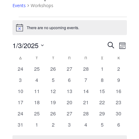
Events
Workshops
Events
There are no upcoming events.
Notice
1/3/2025
Event
Search
Events
Month
Views
Select
Search
Δ
ΔΕΥΤΈΡΑ
Τ
ΤΡΊΤΗ
Τ
ΤΕΤΆΡΤΗ
Π
ΠΈΜΠΤΗ
Π
ΠΑΡΑΣΚΕΥΉ
Σ
ΣΆΒΒΑΤΟ
Κ
ΚΥΡΙΑΚΉ
Calendar
date.
Navig
0
0
0
0
0
0
0
24
25
26
27
28
1
2
and
of
events
events
events
events
events
events
events
0
0
0
0
0
0
0
3
4
5
6
7
8
9
Views
Events
events
events
events
events
events
events
events
0
0
0
0
0
0
0
10
11
12
13
14
15
16
Navigatio
events
events
events
events
events
events
events
0
0
0
0
0
0
0
17
18
19
20
21
22
23
events
events
events
events
events
events
events
0
0
0
0
0
0
0
24
25
26
27
28
29
30
events
events
events
events
events
events
events
0
0
0
0
0
0
0
31
1
2
3
4
5
6
events
events
events
events
events
events
events