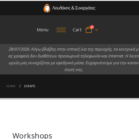
0
Menu
Cart
2
8
/
0
7
/
2
0
2
6
:
Λ
ό
γ
ω
β
λ
ά
β
η
ς
σ
τ
η
ν
ο
π
τ
ι
κ
ή
ί
ν
α
τ
η
ς
π
ε
ρ
ι
ο
χ
ή
ς
,
τ
α
κ
ε
ν
τ
ρ
ι
κ
ά
μ
α
ς
γ
ρ
α
φ
ε
ί
α
δ
ε
ν
δ
ι
α
θ
έ
τ
ο
υ
ν
π
ρ
ο
σ
ω
ρ
ι
ν
ά
τ
η
λ
ε
φ
ω
ν
ί
α
κ
α
ι
I
n
t
e
r
n
e
t
.
Η
λ
ε
ι
τ
ο
υ
ρ
γ
ί
α
μ
α
ς
σ
υ
ν
ε
χ
ί
ζ
ε
τ
α
ι
μ
ε
ε
φ
ε
δ
ρ
ι
κ
ά
μ
έ
σ
α
.
Ε
υ
χ
α
ρ
ι
σ
τ
ο
ύ
μ
ε
γ
ι
α
τ
η
ν
κ
α
τ
α
ν
ό
η
σ
ή
σ
α
ς
.
HOME
EVENTS
Workshops