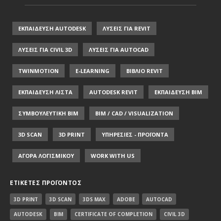
ΕΚΠΑΙΔΕΥΣΗ AUTODESK
ΛΥΣΕΙΣ ΓΙΑ REVIT
ΛΥΣΕΙΣ ΓΙΑ CIVIL 3D
ΛΥΣΕΙΣ ΓΙΑ AUTOCAD
TWINMOTION
E-LEARNING
ΒΙΒΛΙΟ REVIT
ΕΚΠΑΙΔΕΥΣΗ ΛΙΣΤΑ
AUTODESK REVIT
ΕΚΠΑΙΔΕΥΣΗ ΒΙΜ
ΣΥΜΒΟΥΛΕΥΤΙΚΗ ΒΙΜ
BIM / CAD / VISUALIZATION
3D SCAN
3D PRINT
ΥΠΗΡΕΣΙΕΣ - ΠΡΟΪΟΝΤΑ
ΑΓΟΡΑ ΛΟΓΙΣΜΙΚΟΥ
WORK WITH US
ΕΤΙΚΈΤΕΣ ΠΡΟΪΌΝΤΟΣ
3D PRINT
3D SCAN
3DS MAX
ADOBE
AUTOCAD
AUTODESK
BIM
CERTIFICATE OF COMPLETION
CIVIL 3D