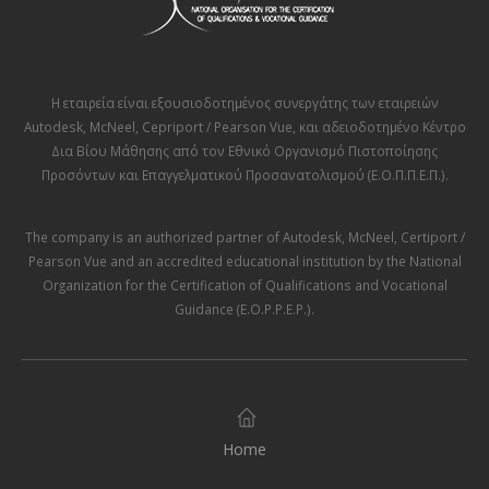
Η εταιρεία είναι εξουσιοδοτημένος συνεργάτης των εταιρειών
Autodesk
,
McNeel
,
Cepriport / Pearson Vue
, και αδειοδοτημένο Κέντρο
Δια Βίου Μάθησης από τον
Εθνικό Οργανισμό Πιστοποίησης
Προσόντων και Επαγγελματικού Προσανατολισμού (Ε.Ο.Π.Π.Ε.Π.)
.
The company is an authorized partner of
Autodesk
,
McNeel
,
Certiport /
Pearson Vue
and an accredited educational institution by the
National
Organization for the Certification of Qualifications and Vocational
Guidance (E.O.P.P.E.P.)
.
Home