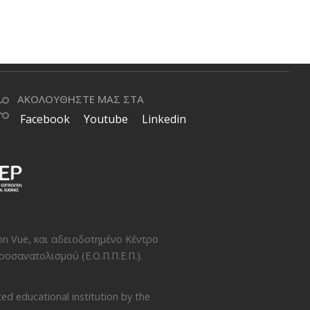
ΑΚΟΛΟΥΘΗΣΤΕ ΜΑΣ ΣΤΑ
Facebook
Youtube
Linkedin
on Vue
, και αδειοδοτημένο Κέντρο
οσανατολισμού (Ε.Ο.Π.Π.Ε.Π.)
.
ed educational institution by the