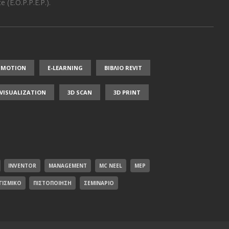
 (E.O.P.P.E.P.)
.
NMOTION
E-LEARNING
ΒΙΒΛΙΟ REVIT
/ VISUALIZATION
3D SCAN
3D PRINT
INVENTOR
MANAGEMENT
MC NEEL
MEP
ΓΙΣΜΙΚΌ
ΠΙΣΤΟΠΟΊΗΣΗ
ΣΕΜΙΝΆΡΙΟ