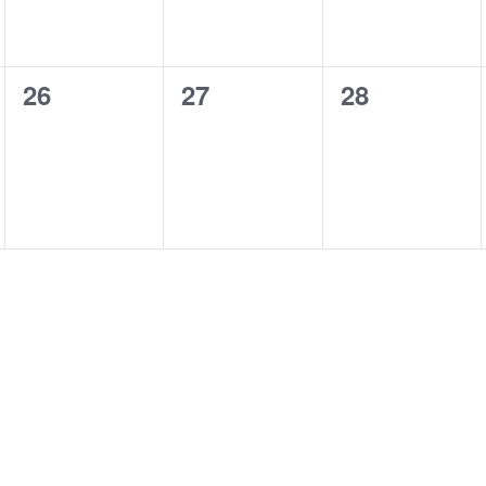
0
0
0
26
27
28
events,
events,
events,