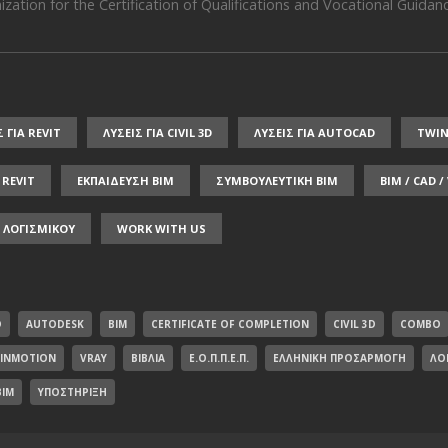
zation for the Certification of Qualifications and Vocational Guidance
Σ ΓΙΑ REVIT
ΛΥΣΕΙΣ ΓΙΑ CIVIL 3D
ΛΥΣΕΙΣ ΓΙΑ AUTOCAD
TWI
REVIT
ΕΚΠΑΙΔΕΥΣΗ ΒΙΜ
ΣΥΜΒΟΥΛΕΥΤΙΚΗ ΒΙΜ
BIM / CAD 
 ΛΟΓΙΣΜΙΚΟΥ
WORK WITH US
D
AUTODESK
BIM
CERTIFICATE OF COMPLETION
CIVIL 3D
COMBO
INMOTION
VRAY
ΒΙΒΛΊΑ
Ε.Ο.Π.Π.Ε.Π.
ΕΛΛΗΝΙΚΉ ΠΡΟΣΑΡΜΟΓΉ
ΛΟ
BIM
ΥΠΟΣΤΉΡΙΞΗ