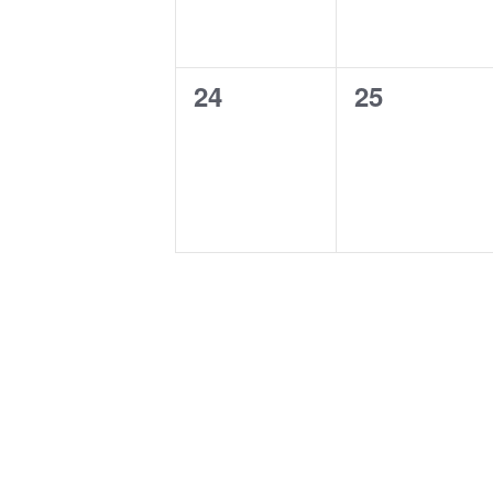
0
0
24
25
events,
events,