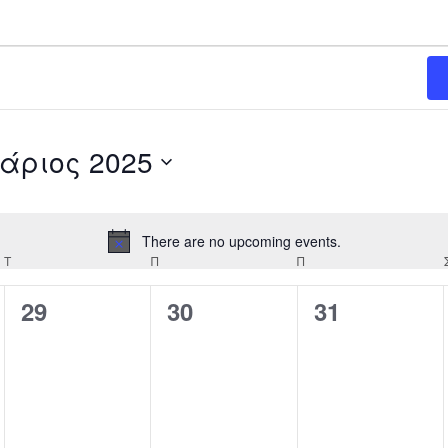
άριος 2025
There are no upcoming events.
Notice
Τ
ΤΕΤΆΡΤΗ
Π
ΠΈΜΠΤΗ
Π
ΠΑΡΑΣΚΕΥΉ
0
0
0
29
30
31
events,
events,
events,