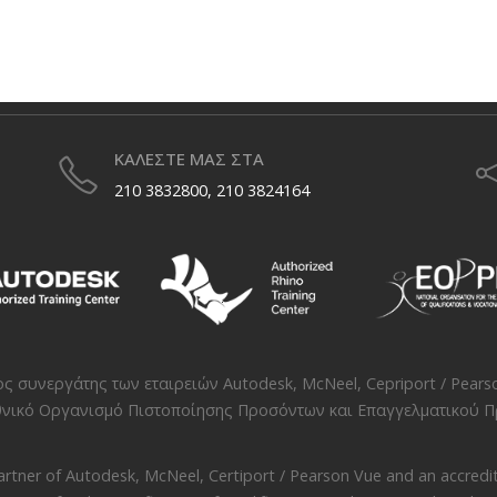
ΚΑΛΕΣΤΕ ΜΑΣ ΣΤΑ
210 3832800, 210 3824164
νος συνεργάτης των εταιρειών
Autodesk
,
McNeel
,
Cepriport / Pears
νικό Οργανισμό Πιστοποίησης Προσόντων και Επαγγελματικού Πρ
artner of
Autodesk
,
McNeel
,
Certiport / Pearson Vue
and an accredit