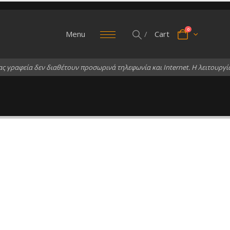
0
Menu
/
Cart
α
ς
γ
ρ
α
φ
ε
ί
α
δ
ε
ν
δ
ι
α
θ
έ
τ
ο
υ
ν
π
ρ
ο
σ
ω
ρ
ι
ν
ά
τ
η
λ
ε
φ
ω
ν
ί
α
κ
α
ι
I
n
t
e
r
n
e
t
.
Η
λ
ε
ι
τ
ο
υ
ρ
γ
ί