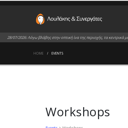
2
8
/
0
7
/
2
0
2
6
:
Λ
ό
γ
ω
β
λ
ά
β
η
ς
σ
τ
η
ν
ο
π
τ
ι
κ
ή
ί
ν
α
τ
η
ς
π
ε
ρ
ι
ο
χ
ή
ς
,
τ
α
κ
ε
ν
τ
ρ
ι
κ
ά
μ
HOME
EVENTS
Workshops
Events
Workshops