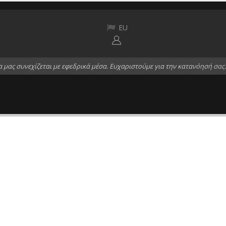
EU
α
μ
α
ς
σ
υ
ν
ε
χ
ί
ζ
ε
τ
α
ι
μ
ε
ε
φ
ε
δ
ρ
ι
κ
ά
μ
έ
σ
α
.
Ε
υ
χ
α
ρ
ι
σ
τ
ο
ύ
μ
ε
γ
ι
α
τ
η
ν
κ
α
τ
α
ν
ό
η
σ
ή
σ
α
ς
.