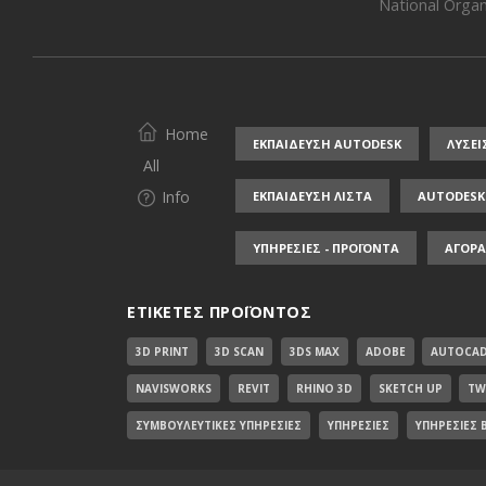
National Organi
Home
ΕΚΠΑΙΔΕΥΣΗ AUTODESK
ΛΥΣΕΙ
All
Info
ΕΚΠΑΙΔΕΥΣΗ ΛΙΣΤΑ
AUTODESK 
ΥΠΗΡΕΣΙΕΣ - ΠΡΟΪΟΝΤΑ
ΑΓΟΡΑ
ΕΤΙΚΈΤΕΣ ΠΡΟΪΌΝΤΟΣ
3D PRINT
3D SCAN
3DS MAX
ADOBE
AUTOCA
NAVISWORKS
REVIT
RHINO 3D
SKETCH UP
TW
ΣΥΜΒΟΥΛΕΥΤΙΚΈΣ ΥΠΗΡΕΣΊΕΣ
ΥΠΗΡΕΣΊΕΣ
ΥΠΗΡΕΣΊΕΣ 