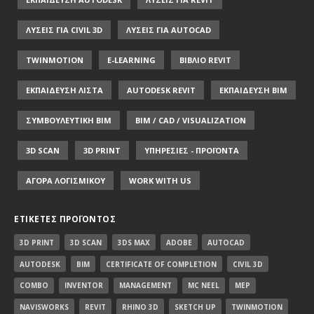
ΛΥΣΕΙΣ ΓΙΑ CIVIL 3D
ΛΥΣΕΙΣ ΓΙΑ AUTOCAD
TWINMOTION
E-LEARNING
ΒΙΒΛΙΟ REVIT
ΕΚΠΑΙΔΕΥΣΗ ΛΙΣΤΑ
AUTODESK REVIT
ΕΚΠΑΙΔΕΥΣΗ ΒΙΜ
ΣΥΜΒΟΥΛΕΥΤΙΚΗ ΒΙΜ
BIM / CAD / VISUALIZATION
3D SCAN
3D PRINT
ΥΠΗΡΕΣΙΕΣ - ΠΡΟΪΟΝΤΑ
ΑΓΟΡΑ ΛΟΓΙΣΜΙΚΟΥ
WORK WITH US
ΕΤΙΚΈΤΕΣ ΠΡΟΪΌΝΤΟΣ
3D PRINT
3D SCAN
3DS MAX
ADOBE
AUTOCAD
AUTODESK
BIM
CERTIFICATE OF COMPLETION
CIVIL 3D
COMBO
INVENTOR
MANAGEMENT
MC NEEL
MEP
NAVISWORKS
REVIT
RHINO 3D
SKETCH UP
TWINMOTION