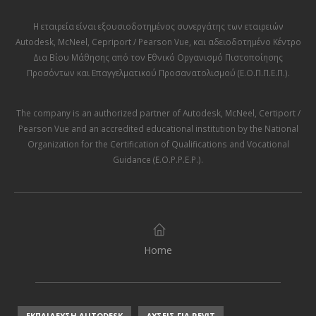
Η εταιρεία είναι εξουσιοδοτημένος συνεργάτης των εταιρειών
Autodesk
,
McNeel
,
Cepriport / Pearson Vue
, και αδειοδοτημένο Κέντρο
Δια Βίου Μάθησης από τον
Εθνικό Οργανισμό Πιστοποίησης
Προσόντων και Επαγγελματικού Προσανατολισμού (Ε.Ο.Π.Π.Ε.Π.)
.
The company is an authorized partner of
Autodesk
,
McNeel
,
Certiport /
Pearson Vue
and an accredited educational institution by the
National
Organization for the Certification of Qualifications and Vocational
Guidance (E.O.P.P.E.P.)
.
Home
ΕΚΠΑΙΔΕΥΣΗ AUTODESK
ΛΥΣΕΙΣ ΓΙΑ REVIT