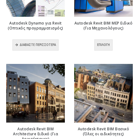
επιλεγούν
επιλεγούν
στη
στη
σελίδα
σελίδα
Autodesk Dynamo για Revit
Autodesk Revit BIM MEP Ειδικό
του
του
(Οπτικός προγραμματισμός)
(Για Μηχανολόγους)
προϊόντος
προϊόντος
0
out of 5
0
out of 5
Αυτό
ΔΙΑΒΆΣΤΕ ΠΕΡΙΣΣΌΤΕΡΑ
ΕΠΙΛΟΓΉ
το
προϊόν
έχει
πολλαπλές
παραλλαγές.
Οι
επιλογές
μπορούν
να
επιλεγούν
στη
σελίδα
Autodesk Revit BIM
Autodesk Revit ΒΙΜ Βασικό
του
Architecture Ειδικό (Για
(Όλες οι ειδικότητες)
προϊόντος
Αρχιτέκτονες)