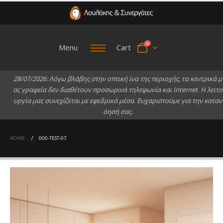
0
Menu
Cart
2
8
/
0
7
/
2
0
2
6
:
Λ
ό
γ
ω
β
λ
ά
β
η
ς
σ
τ
η
ν
ο
π
τ
ι
κ
ή
ί
ν
α
τ
η
ς
π
ε
ρ
ι
ο
χ
ή
ς
,
τ
α
κ
ε
ν
τ
ρ
ι
κ
ά
μ
α
ς
γ
ρ
α
φ
ε
ί
α
δ
ε
ν
δ
ι
α
θ
έ
τ
ο
υ
ν
π
ρ
ο
σ
ω
ρ
ι
ν
ά
τ
η
λ
ε
φ
ω
ν
ί
α
κ
α
ι
I
n
t
e
r
n
e
t
.
Η
λ
ε
ι
τ
ο
υ
ρ
γ
ί
α
μ
α
ς
σ
υ
ν
ε
χ
ί
ζ
ε
τ
α
ι
μ
ε
ε
φ
ε
δ
ρ
ι
κ
ά
μ
έ
σ
α
.
Ε
υ
χ
α
ρ
ι
σ
τ
ο
ύ
μ
ε
γ
ι
α
τ
η
ν
κ
α
τ
α
ν
ό
η
σ
ή
σ
α
ς
.
HOME
000-TEST-07