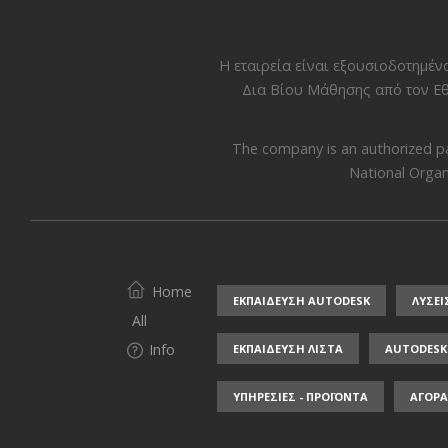
Η εταιρεία είναι εξουσιοδοτημέ
Δια Βίου Μάθησης από τον
Εθ
The company is an authorized p
National Organi
Home
ΕΚΠΑΙΔΕΥΣΗ AUTODESK
ΛΥΣΕΙ
All
Info
ΕΚΠΑΙΔΕΥΣΗ ΛΙΣΤΑ
AUTODESK 
ΥΠΗΡΕΣΙΕΣ - ΠΡΟΪΟΝΤΑ
ΑΓΟΡΑ