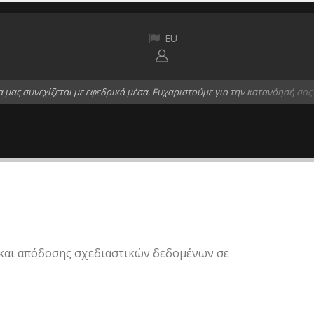
EU
α
μ
α
ς
σ
υ
ν
ε
χ
ί
ζ
ε
τ
α
ι
μ
ε
ε
φ
ε
δ
ρ
ι
κ
ά
μ
έ
σ
α
.
Ε
υ
χ
α
ρ
ι
σ
τ
ο
ύ
μ
ε
γ
ι
α
τ
η
ν
κ
α
τ
α
ν
ό
η
σ
ή
σ
α
ς
.
d και απόδοσης σχεδιαστικών δεδομένων σε