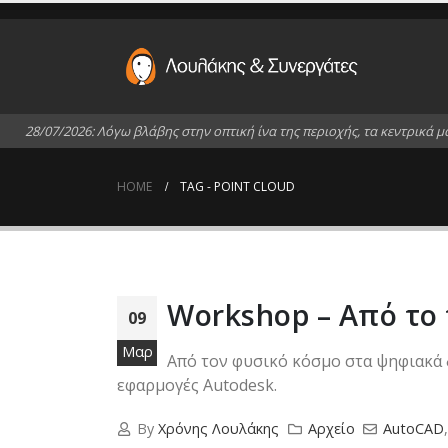
2
8
/
0
7
/
2
0
2
6
:
Λ
ό
γ
ω
β
λ
ά
β
η
ς
σ
τ
η
ν
ο
π
τ
ι
κ
ή
ί
ν
α
τ
η
ς
π
ε
ρ
ι
ο
χ
ή
ς
,
τ
α
κ
ε
ν
τ
ρ
ι
κ
ά
μ
HOME
TAG -
POINT CLOUD
Workshop – Από το 
09
Μαρ
Από τον φυσικό κόσμο στα ψηφιακά 
εφαρμογές Autodesk.
By
Χρόνης Λουλάκης
Αρχείο
AutoCAD