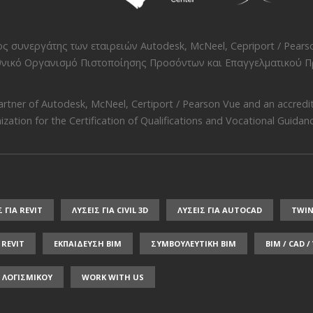
νος συνεργάτης των εταιρειών
Autodesk
,
McNeel
,
Cepriport / Pears
νικό Οργανισμό Πιστοποίησης Προσόντων και Επαγγελματικού Πρ
artner of
Autodesk
,
McNeel
,
Certiport / Pearson Vue
and an accredit
zation for the Certification of Qualifications and Vocational Guidance
Σ ΓΙΑ REVIT
ΛΥΣΕΙΣ ΓΙΑ CIVIL 3D
ΛΥΣΕΙΣ ΓΙΑ AUTOCAD
TWI
REVIT
ΕΚΠΑΙΔΕΥΣΗ ΒΙΜ
ΣΥΜΒΟΥΛΕΥΤΙΚΗ ΒΙΜ
BIM / CAD 
 ΛΟΓΙΣΜΙΚΟΥ
WORK WITH US