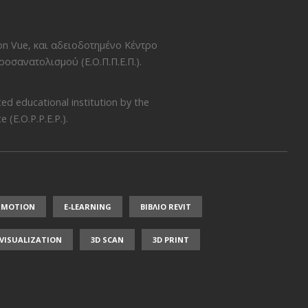
on Vue
, και αδειοδοτημένο Κέντρο
οσανατολισμού (Ε.Ο.Π.Π.Ε.Π.)
.
ed educational institution by the
 (E.O.P.P.E.P.)
.
NMOTION
E-LEARNING
ΒΙΒΛΙΟ REVIT
/ VISUALIZATION
3D SCAN
3D PRINT