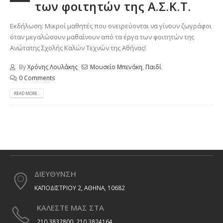
των φοιτητών της Α.Σ.Κ.Τ.
Εκδήλωση: Μικροί μαθητές που ονειρεύονται να γίνουν ζωγράφοι
όταν μεγαλώσουν μαθαίνουν από τα έργα των φοιτητών της
Ανώτατης Σχολής Καλών Τεχνών της Αθήνας!
By
Χρόνης Λουλάκης
Μουσείο Μπενάκη
,
Παιδί
0 Comments
READ MORE...
ΔΙΕΥΘΥΝΣΗ
ΚΑΠΟΔΙΣΤΡΙΟΥ 2, ΑΘΗΝΑ, 10682
ΚΑΛΕΣΤΕ ΜΑΣ ΣΤΑ
210 3832800, 210 3824164