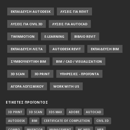
ΕΚΠΑΙΔΕΥΣΗ AUTODESK
ΛΥΣΕΙΣ ΓΙΑ REVIT
ΛΥΣΕΙΣ ΓΙΑ CIVIL 3D
ΛΥΣΕΙΣ ΓΙΑ AUTOCAD
TWINMOTION
E-LEARNING
ΒΙΒΛΙΟ REVIT
ΕΚΠΑΙΔΕΥΣΗ ΛΙΣΤΑ
AUTODESK REVIT
ΕΚΠΑΙΔΕΥΣΗ ΒΙΜ
ΣΥΜΒΟΥΛΕΥΤΙΚΗ ΒΙΜ
BIM / CAD / VISUALIZATION
3D SCAN
3D PRINT
ΥΠΗΡΕΣΙΕΣ - ΠΡΟΪΟΝΤΑ
ΑΓΟΡΑ ΛΟΓΙΣΜΙΚΟΥ
WORK WITH US
ΕΤΙΚΈΤΕΣ ΠΡΟΪΌΝΤΟΣ
3D PRINT
3D SCAN
3DS MAX
ADOBE
AUTOCAD
AUTODESK
BIM
CERTIFICATE OF COMPLETION
CIVIL 3D
COMBO
INVENTOR
MANAGEMENT
MC NEEL
MEP