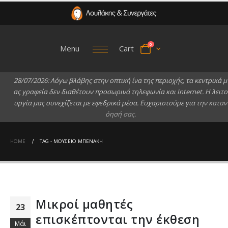
0
Menu
Cart
2
8
/
0
7
/
2
0
2
6
:
Λ
ό
γ
ω
β
λ
ά
β
η
ς
σ
τ
η
ν
ο
π
τ
ι
κ
ή
ί
ν
α
τ
η
ς
π
ε
ρ
ι
ο
χ
ή
ς
,
τ
α
κ
ε
ν
τ
ρ
ι
κ
ά
μ
α
ς
γ
ρ
α
φ
ε
ί
α
δ
ε
ν
δ
ι
α
θ
έ
τ
ο
υ
ν
π
ρ
ο
σ
ω
ρ
ι
ν
ά
τ
η
λ
ε
φ
ω
ν
ί
α
κ
α
ι
I
n
t
e
r
n
e
t
.
Η
λ
ε
ι
τ
ο
υ
ρ
γ
ί
α
μ
α
ς
σ
υ
ν
ε
χ
ί
ζ
ε
τ
α
ι
μ
ε
ε
φ
ε
δ
ρ
ι
κ
ά
μ
έ
σ
α
.
Ε
υ
χ
α
ρ
ι
σ
τ
ο
ύ
μ
ε
γ
ι
α
τ
η
ν
κ
α
τ
α
ν
ό
η
σ
ή
σ
α
ς
.
HOME
TAG -
ΜΟΥΣΕΊΟ ΜΠΕΝΆΚΗ
Μικροί μαθητές
23
επισκέπτονται την έκθεση
Μάι