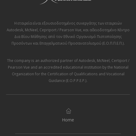
Η εταιρεία είναι εξουσιοδοτημένος συνεργάτης των εταιρειών
Autodesk
,
McNeel
,
Cepriport / Pearson Vue
, και αδειοδοτημένο Κέντρο
Δια Βίου Μάθησης από τον
Εθνικό Οργανισμό Πιστοποίησης
Προσόντων και Επαγγελματικού Προσανατολισμού (Ε.Ο.Π.Π.Ε.Π.)
.
The company is an authorized partner of
Autodesk
,
McNeel
,
Certiport /
Pearson Vue
and an accredited educational institution by the
National
Organization for the Certification of Qualifications and Vocational
Guidance (E.O.P.P.E.P.)
.
Home