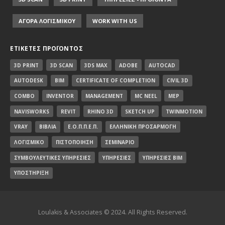
ΑΓΟΡΑ ΛΟΓΙΣΜΙΚΟΥ
WORK WITH US
ΕΤΙΚΈΤΕΣ ΠΡΟΪΌΝΤΟΣ
3D PRINT
3D SCAN
3DS MAX
ADOBE
AUTOCAD
AUTODESK
BIM
CERTIFICATE OF COMPLETION
CIVIL 3D
COMBO
INVENTOR
MANAGEMENT
MC NEEL
MEP
NAVISWORKS
REVIT
RHINO 3D
SKETCH UP
TWINMOTION
VRAY
ΒΙΒΛΊΑ
Ε.Ο.Π.Π.Ε.Π.
ΕΛΛΗΝΙΚΉ ΠΡΟΣΑΡΜΟΓΉ
ΛΟΓΙΣΜΙΚΌ
ΠΙΣΤΟΠΟΊΗΣΗ
ΣΕΜΙΝΆΡΙΟ
ΣΥΜΒΟΥΛΕΥΤΙΚΈΣ ΥΠΗΡΕΣΊΕΣ
ΥΠΗΡΕΣΊΕΣ
ΥΠΗΡΕΣΊΕΣ BIM
ΥΠΟΣΤΉΡΙΞΗ
Loulakis & Associates © 2024. All Rights Reserved.