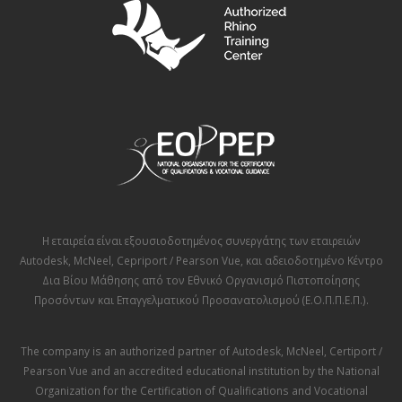
Η εταιρεία είναι εξουσιοδοτημένος συνεργάτης των εταιρειών
Autodesk
,
McNeel
,
Cepriport / Pearson Vue
, και αδειοδοτημένο Κέντρο
Δια Βίου Μάθησης από τον
Εθνικό Οργανισμό Πιστοποίησης
Προσόντων και Επαγγελματικού Προσανατολισμού (Ε.Ο.Π.Π.Ε.Π.)
.
The company is an authorized partner of
Autodesk
,
McNeel
,
Certiport /
Pearson Vue
and an accredited educational institution by the
National
Organization for the Certification of Qualifications and Vocational