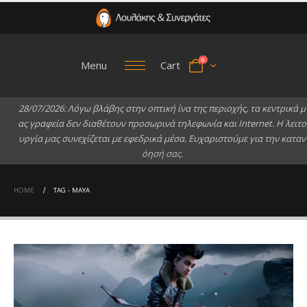
0
Menu
Cart
2
8
/
0
7
/
2
0
2
6
:
Λ
ό
γ
ω
β
λ
ά
β
η
ς
σ
τ
η
ν
ο
π
τ
ι
κ
ή
ί
ν
α
τ
η
ς
π
ε
ρ
ι
ο
χ
ή
ς
,
τ
α
κ
ε
ν
τ
ρ
ι
κ
ά
μ
α
ς
γ
ρ
α
φ
ε
ί
α
δ
ε
ν
δ
ι
α
θ
έ
τ
ο
υ
ν
π
ρ
ο
σ
ω
ρ
ι
ν
ά
τ
η
λ
ε
φ
ω
ν
ί
α
κ
α
ι
I
n
t
e
r
n
e
t
.
Η
λ
ε
ι
τ
ο
υ
ρ
γ
ί
α
μ
α
ς
σ
υ
ν
ε
χ
ί
ζ
ε
τ
α
ι
μ
ε
ε
φ
ε
δ
ρ
ι
κ
ά
μ
έ
σ
α
.
Ε
υ
χ
α
ρ
ι
σ
τ
ο
ύ
μ
ε
γ
ι
α
τ
η
ν
κ
α
τ
α
ν
ό
η
σ
ή
σ
α
ς
.
HOME
TAG -
MAYA