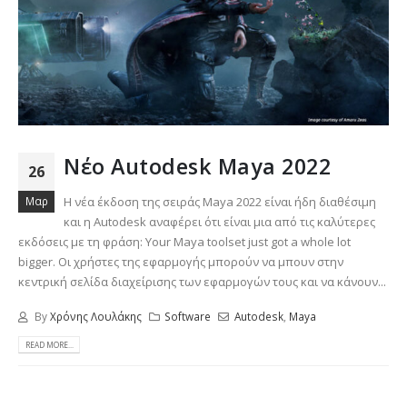
Νέο Autodesk Maya 2022
26
Μαρ
Η νέα έκδοση της σειράς Maya 2022 είναι ήδη διαθέσιμη
και η Autodesk αναφέρει ότι είναι μια από τις καλύτερες
εκδόσεις με τη φράση: Your Maya toolset just got a whole lot
bigger. Οι χρήστες της εφαρμογής μπορούν να μπουν στην
κεντρική σελίδα διαχείρισης των εφαρμογών τους και να κάνουν...
By
Χρόνης Λουλάκης
Software
Autodesk
,
Maya
READ MORE...