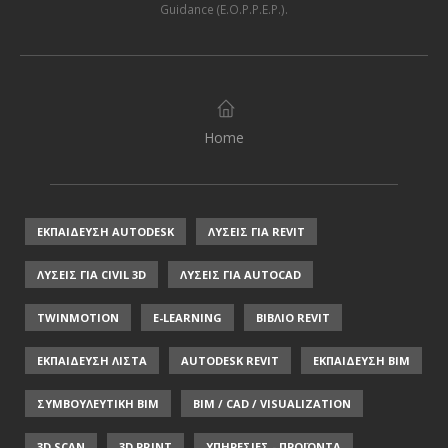
Guidance (E.O.P.P.E.P.)
.
Home
ΕΚΠΑΙΔΕΥΣΗ AUTODESK
ΛΥΣΕΙΣ ΓΙΑ REVIT
ΛΥΣΕΙΣ ΓΙΑ CIVIL 3D
ΛΥΣΕΙΣ ΓΙΑ AUTOCAD
TWINMOTION
E-LEARNING
ΒΙΒΛΙΟ REVIT
ΕΚΠΑΙΔΕΥΣΗ ΛΙΣΤΑ
AUTODESK REVIT
ΕΚΠΑΙΔΕΥΣΗ ΒΙΜ
ΣΥΜΒΟΥΛΕΥΤΙΚΗ ΒΙΜ
BIM / CAD / VISUALIZATION
3D SCAN
3D PRINT
ΥΠΗΡΕΣΙΕΣ - ΠΡΟΪΟΝΤΑ