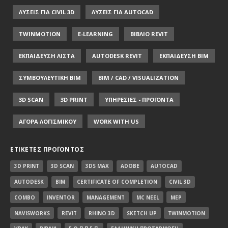
ΛΥΣΕΙΣ ΓΙΑ CIVIL 3D
ΛΥΣΕΙΣ ΓΙΑ AUTOCAD
TWINMOTION
E-LEARNING
ΒΙΒΛΙΟ REVIT
ΕΚΠΑΙΔΕΥΣΗ ΛΙΣΤΑ
AUTODESK REVIT
ΕΚΠΑΙΔΕΥΣΗ ΒΙΜ
ΣΥΜΒΟΥΛΕΥΤΙΚΗ ΒΙΜ
BIM / CAD / VISUALIZATION
3D SCAN
3D PRINT
ΥΠΗΡΕΣΙΕΣ - ΠΡΟΪΟΝΤΑ
ΑΓΟΡΑ ΛΟΓΙΣΜΙΚΟΥ
WORK WITH US
ΕΤΙΚΈΤΕΣ ΠΡΟΪΌΝΤΟΣ
3D PRINT
3D SCAN
3DS MAX
ADOBE
AUTOCAD
AUTODESK
BIM
CERTIFICATE OF COMPLETION
CIVIL 3D
COMBO
INVENTOR
MANAGEMENT
MC NEEL
MEP
NAVISWORKS
REVIT
RHINO 3D
SKETCH UP
TWINMOTION