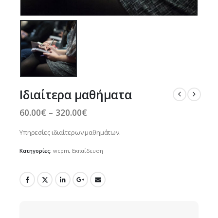
Ιδιαίτερα μαθήματα
Price
60.00
€
–
320.00
€
range:
60.00€
Υπηρεσίες ιδιαίτερων μαθημάτων.
through
320.00€
Κατηγορίες:
wcpm
,
Εκπαίδευση