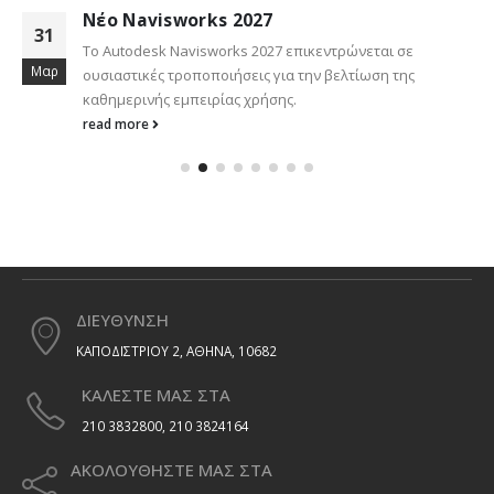
Νέο AutoCAD 2027
26
ται σε
Νέο AutoCAD 2027 με νέες δυνατότητες και
Μαρ
ωση της
ευκολία χειρισμού.
read more
ΔΙΕΥΘΥΝΣΗ
ΚΑΠΟΔΙΣΤΡΙΟΥ 2, ΑΘΗΝΑ, 10682
ΚΑΛΕΣΤΕ ΜΑΣ ΣΤΑ
210 3832800, 210 3824164
ΑΚΟΛΟΥΘΗΣΤΕ ΜΑΣ ΣΤΑ