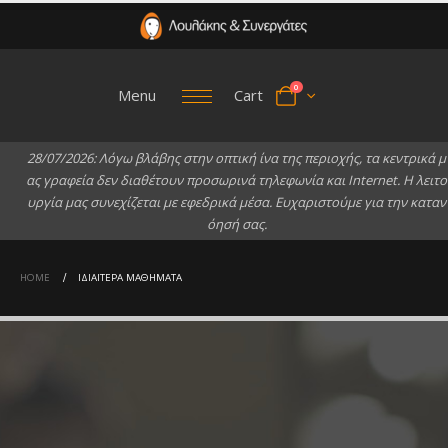
0
Menu
Cart
2
8
/
0
7
/
2
0
2
6
:
Λ
ό
γ
ω
β
λ
ά
β
η
ς
σ
τ
η
ν
ο
π
τ
ι
κ
ή
ί
ν
α
τ
η
ς
π
ε
ρ
ι
ο
χ
ή
ς
,
τ
α
κ
ε
ν
τ
ρ
ι
κ
ά
μ
α
ς
γ
ρ
α
φ
ε
ί
α
δ
ε
ν
δ
ι
α
θ
έ
τ
ο
υ
ν
π
ρ
ο
σ
ω
ρ
ι
ν
ά
τ
η
λ
ε
φ
ω
ν
ί
α
κ
α
ι
I
n
t
e
r
n
e
t
.
Η
λ
ε
ι
τ
ο
υ
ρ
γ
ί
α
μ
α
ς
σ
υ
ν
ε
χ
ί
ζ
ε
τ
α
ι
μ
ε
ε
φ
ε
δ
ρ
ι
κ
ά
μ
έ
σ
α
.
Ε
υ
χ
α
ρ
ι
σ
τ
ο
ύ
μ
ε
γ
ι
α
τ
η
ν
κ
α
τ
α
ν
ό
η
σ
ή
σ
α
ς
.
HOME
ΙΔΙΑΊΤΕΡΑ ΜΑΘΉΜΑΤΑ