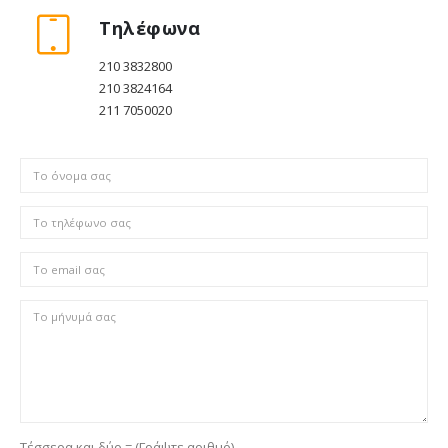
Τηλέφωνα
210 3832800
210 3824164
211 7050020
Τέσσερα και δύο = (Γράψτε αριθμό)