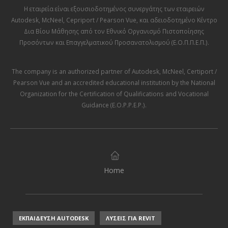
Η εταιρεία είναι εξουσιοδοτημένος συνεργάτης των εταιρειών
Autodesk
,
McNeel
,
Cepriport / Pearson Vue
, και αδειοδοτημένο Κέντρο
Δια Βίου Μάθησης από τον
Εθνικό Οργανισμό Πιστοποίησης
Προσόντων και Επαγγελματικού Προσανατολισμού (Ε.Ο.Π.Π.Ε.Π.)
.
The company is an authorized partner of
Autodesk
,
McNeel
,
Certiport /
Pearson Vue
and an accredited educational institution by the
National
Organization for the Certification of Qualifications and Vocational
Guidance (E.O.P.P.E.P.)
.
Home
ΕΚΠΑΙΔΕΥΣΗ AUTODESK
ΛΥΣΕΙΣ ΓΙΑ REVIT