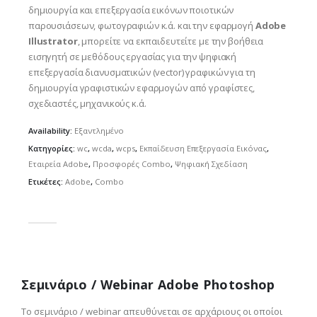
δημιουργία και επεξεργασία εικόνων ποιοτικών
παρουσιάσεων, φωτογραφιών κ.ά. και την εφαρμογή
Adobe
Illustrator
, μπορείτε να εκπαιδευτείτε με την βοήθεια
εισηγητή σε μεθόδους εργασίας για την ψηφιακή
επεξεργασία διανυσματικών (vector) γραφικών για τη
δημιουργία γραφιστικών εφαρμογών από γραφίστες,
σχεδιαστές, μηχανικούς κ.ά.
Availability:
Εξαντλημένο
Κατηγορίες:
wc
,
wcda
,
wcps
,
Εκπαίδευση Επεξεργασία Εικόνας
,
Εταιρεία Adobe
,
Προσφορές Combo
,
Ψηφιακή Σχεδίαση
Ετικέτες:
Adobe
,
Combo
0
out of 5
Σεμινάριο / Webinar Adobe Photoshop
Το σεμινάριο / webinar απευθύνεται σε αρχάριους οι οποίοι