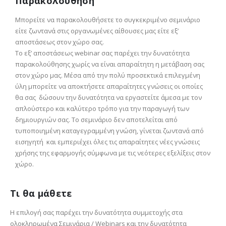
Παρακολούθηση
Μπορείτε να παρακολουθήσετε το συγκεκριμένο σεμινάριο
είτε ζωντανά στις οργανωμένες αίθουσες μας είτε εξ’
αποστάσεως στον χώρο σας.
Tο εξ’ αποστάσεως webinar σας παρέχει την δυνατότητα
παρακολούθησης χωρίς να είναι απαραίτητη η μετάβαση σας
στον χώρο μας. Μέσα από την πολύ προσεκτικά επιλεγμένη
ύλη μπορείτε να αποκτήσετε απαραίτητες γνώσεις οι οποίες
θα σας δώσουν την δυνατότητα να εργαστείτε άμεσα με τον
απλούστερο και καλύτερο τρόπο για την παραγωγή των
δημιουργιών σας. Το σεμινάριο δεν αποτελείται από
τυποποιημένη καταγεγραμμένη γνώση, γίνεται ζωντανά από
εισηγητή και εμπεριέχει όλες τις απαραίτητες νέες γνώσεις
χρήσης της εφαρμογής σύμφωνα με τις νεότερες εξελίξεις στον
χώρο.
Τι θα μάθετε
Η επιλογή σας παρέχει την δυνατότητα συμμετοχής στα
ολοκληρωμένα Σεμινάρια / Webinars και την δυνατότητα