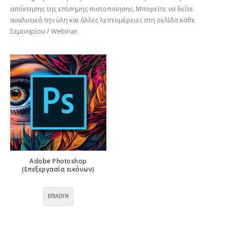
απόκτησης της επίσημης πιστοποίησης. Μπορείτε να δείτε
αναλυτικά την ύλη και άλλες λεπτομέρειες στη σελίδα κάθε
Σεμιναρίου / Webinar.
Adobe Photoshop
(Επεξεργασία εικόνων)
0
out of 5
Αυτό
ΕΠΙΛΟΓΉ
το
προϊόν
έχει