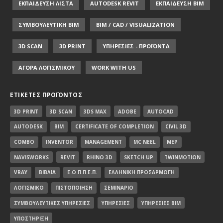
ΕΚΠΑΙΔΕΥΣΗ ΛΙΣΤΑ
AUTODESK REVIT
ΕΚΠΑΙΔΕΥΣΗ ΒΙΜ
ΣΥΜΒΟΥΛΕΥΤΙΚΗ ΒΙΜ
BIM / CAD / VISUALIZATION
3D SCAN
3D PRINT
ΥΠΗΡΕΣΙΕΣ - ΠΡΟΪΟΝΤΑ
ΑΓΟΡΑ ΛΟΓΙΣΜΙΚΟΥ
WORK WITH US
ΕΤΙΚΈΤΕΣ ΠΡΟΪΌΝΤΟΣ
3D PRINT
3D SCAN
3DS MAX
ADOBE
AUTOCAD
AUTODESK
BIM
CERTIFICATE OF COMPLETION
CIVIL 3D
COMBO
INVENTOR
MANAGEMENT
MC NEEL
MEP
NAVISWORKS
REVIT
RHINO 3D
SKETCH UP
TWINMOTION
VRAY
ΒΙΒΛΊΑ
Ε.Ο.Π.Π.Ε.Π.
ΕΛΛΗΝΙΚΉ ΠΡΟΣΑΡΜΟΓΉ
ΛΟΓΙΣΜΙΚΌ
ΠΙΣΤΟΠΟΊΗΣΗ
ΣΕΜΙΝΆΡΙΟ
ΣΥΜΒΟΥΛΕΥΤΙΚΈΣ ΥΠΗΡΕΣΊΕΣ
ΥΠΗΡΕΣΊΕΣ
ΥΠΗΡΕΣΊΕΣ BIM
ΥΠΟΣΤΉΡΙΞΗ