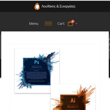
0
Menu
Cart
2
8
/
0
7
/
2
0
2
6
:
Λ
ό
γ
ω
β
λ
ά
β
η
ς
σ
τ
η
ν
ο
π
τ
ι
κ
ή
ί
ν
α
τ
η
ς
π
ε
ρ
ι
ο
χ
ή
ς
,
τ
α
κ
ε
ν
τ
ρ
ι
κ
ά
μ
α
ς
γ
ρ
α
φ
ε
ί
α
δ
ε
ν
δ
ι
α
θ
έ
τ
ο
υ
ν
π
ρ
ο
σ
ω
ρ
ι
ν
ά
τ
η
λ
ε
φ
ω
ν
ί
α
κ
α
ι
I
n
t
e
r
n
e
t
.
Η
λ
ε
ι
τ
ο
υ
ρ
γ
ί
α
μ
α
ς
σ
υ
ν
ε
χ
ί
ζ
ε
τ
α
ι
μ
ε
ε
φ
ε
δ
ρ
ι
κ
ά
μ
έ
σ
α
.
Ε
υ
χ
α
ρ
ι
σ
τ
ο
ύ
μ
ε
γ
ι
α
τ
η
ν
κ
α
τ
α
ν
ό
η
σ
ή
σ
α
ς
.
HOME
COMBO: ADOBE PHOTOSHOP / ADOBE ILLUSTRATOR