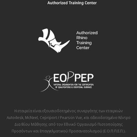
Η εταιρεία είναι εξουσιοδοτημένος συνεργάτης των εταιρειών
Autodesk
,
McNeel
,
Cepriport / Pearson Vue
, και αδειοδοτημένο Κέντρο
Δια Βίου Μάθησης από τον
Εθνικό Οργανισμό Πιστοποίησης
Προσόντων και Επαγγελματικού Προσανατολισμού (Ε.Ο.Π.Π.Ε.Π.)
.