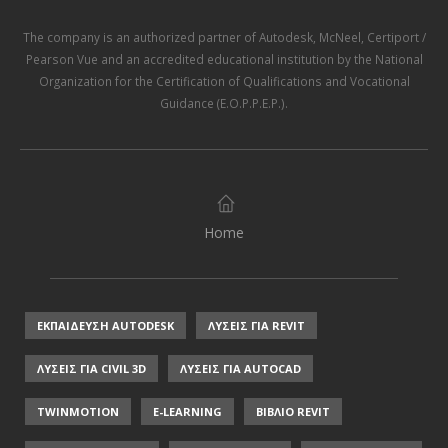
The company is an authorized partner of
Autodesk
,
McNeel
,
Certiport /
Pearson Vue
and an accredited educational institution by the
National
Organization for the Certification of Qualifications and Vocational
Guidance (E.O.P.P.E.P.)
.
Home
ΕΚΠΑΙΔΕΥΣΗ AUTODESK
ΛΥΣΕΙΣ ΓΙΑ REVIT
ΛΥΣΕΙΣ ΓΙΑ CIVIL 3D
ΛΥΣΕΙΣ ΓΙΑ AUTOCAD
TWINMOTION
E-LEARNING
ΒΙΒΛΙΟ REVIT