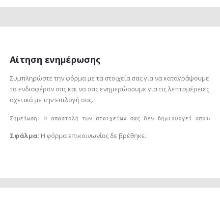
πολλαπλές
παραλλαγές.
Οι
επιλογές
μπορούν
Αίτηση ενημέρωσης
να
επιλεγούν
Συμπληρώστε την φόρμα με τα στοιχεία σας για να καταγράψουμε
στη
το ενδιαφέρον σας και να σας ενημερώσουμε για τις λεπτομέρειες
σελίδα
σχετικά με την επιλογή σας.
του
προϊόντος
Σημείωση: Η αποστολή των στοιχείων σας δεν δημιουργεί οποιαδή
Σφάλμα:
Η φόρμα επικοινωνίας δε βρέθηκε.