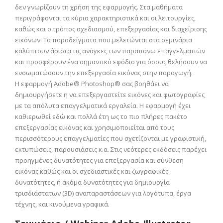
δεν γνωρίζουν τη χρήση της εφαρμογής. Στα μαθήματα
περιγράφονται τα κύρια χαρακτηριστικά και οι λειτουργίες,
καθώς και ο τρόπος σχεδιασμού, επεξεργασίας και διαχείρισης
εικόνων. Τα παραδείγματα που μελετώνται στα σεμινάρια
καλύπτουν άριστα τις ανάγκες των παραπάνω επαγγελματιών
και προσφέρουν ένα σημαντικό εφόδιο για όσους θελήσουν να
ενσωματώσουν την επεξεργασία εικόνας στην παραγωγή.
Η εφαρμογή Adobe® Photoshop® σας βοηθάει να
δημιουργήσετε η να επεξεργαστείτε εικόνες και φωτογραφίες
με τα απόλυτα επαγγελματικά εργαλεία. Η εφαρμογή έχει
καθιερωθεί εδώ και πολλά έτη ως το πιο πλήρες πακέτο
επεξεργασίας εικόνας και χρησιμοποιείται από τους
περισσότερους επαγγελματίες που σχετίζονται με γραφιστική,
εκτυπώσεις, παρουσιάσεις κ.α. Στις νεότερες εκδόσεις παρέχει
προηγμένες δυνατότητες για επεξεργασία και σύνθεση
εικόνας καθώς και οι σχεδιαστικές και ζωγραφικές
δυνατότητες, ή ακόμα δυνατότητες για δημιουργία
τρισδιάστατων (3D) αναπαραστάσεων για λογότυπα, έργα
τέχνης, και κινούμενα γραφικά.