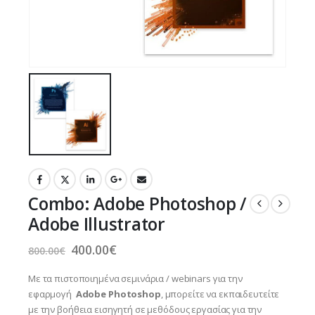
Combo: Adobe Photoshop /
Adobe Illustrator
Original
Η
400.00
€
800.00
€
price
τρέχουσα
was:
τιμή
Με τα πιστοποιημένα σεμινάρια / webinars για την
800.00€.
είναι:
εφαρμογή
Adobe Photoshop
, μπορείτε να εκπαιδευτείτε
400.00€.
με την βοήθεια εισηγητή σε μεθόδους εργασίας για την