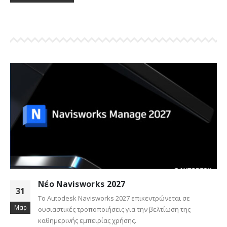
Νέο AutoCAD 2027
26
σε
Νέο AutoCAD 2027 με νέες δυνατότητες και βελτ
Μαρ
ης
ευκολία χειρισμού.
read more