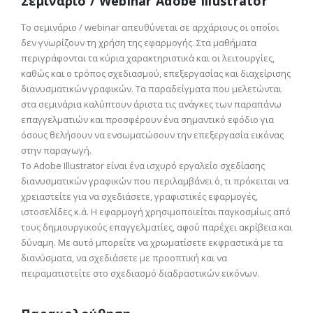
Σεμινάριο / Webinar Adobe Illustrator
Το σεμινάριο / webinar απευθύνεται σε αρχάριους οι οποίοι
δεν γνωρίζουν τη χρήση της εφαρμογής. Στα μαθήματα
περιγράφονται τα κύρια χαρακτηριστικά και οι λειτουργίες,
καθώς και ο τρόπος σχεδιασμού, επεξεργασίας και διαχείρισης
διανυσματικών γραφικών. Τα παραδείγματα που μελετώνται
στα σεμινάρια καλύπτουν άριστα τις ανάγκες των παραπάνω
επαγγελματιών και προσφέρουν ένα σημαντικό εφόδιο για
όσους θελήσουν να ενσωματώσουν την επεξεργασία εικόνας
στην παραγωγή.
Το Adobe Illustrator είναι ένα ισχυρό εργαλείο σχεδίασης
διανυσματικών γραφικών που περιλαμβάνει ό, τι πρόκειται να
χρειαστείτε για να σχεδιάσετε, γραφιστικές εφαρμογές,
ιστοσελίδες κ.ά. Η εφαρμογή χρησιμοποιείται παγκοσμίως από
τους δημιουργικούς επαγγελματίες, αφού παρέχει ακρίβεια και
δύναμη. Με αυτό μπορείτε να χρωματίσετε εκφραστικά με τα
διανύσματα, να σχεδιάσετε με προοπτική και να
πειραματιστείτε στο σχεδιασμό διαδραστικών εικόνων.