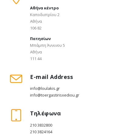
Αθήνα κέντρο
Καποδιστρίου 2
Αθήνα
106 82
Πατησίων
Μπάμπη Άννινου 5
Αθήνα
111 44
E-mail Address
info@loulakis.gr
info@toergastirisxediou.gr
Τηλέφωνα
210 3832800
210 3824164