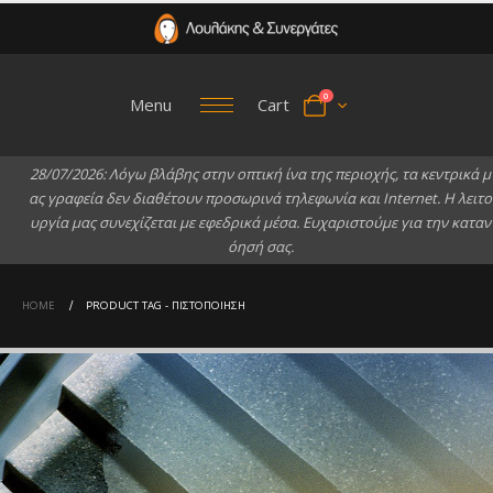
0
Menu
Cart
2
8
/
0
7
/
2
0
2
6
:
Λ
ό
γ
ω
β
λ
ά
β
η
ς
σ
τ
η
ν
ο
π
τ
ι
κ
ή
ί
ν
α
τ
η
ς
π
ε
ρ
ι
ο
χ
ή
ς
,
τ
α
κ
ε
ν
τ
ρ
ι
κ
ά
μ
α
ς
γ
ρ
α
φ
ε
ί
α
δ
ε
ν
δ
ι
α
θ
έ
τ
ο
υ
ν
π
ρ
ο
σ
ω
ρ
ι
ν
ά
τ
η
λ
ε
φ
ω
ν
ί
α
κ
α
ι
I
n
t
e
r
n
e
t
.
Η
λ
ε
ι
τ
ο
υ
ρ
γ
ί
α
μ
α
ς
σ
υ
ν
ε
χ
ί
ζ
ε
τ
α
ι
μ
ε
ε
φ
ε
δ
ρ
ι
κ
ά
μ
έ
σ
α
.
Ε
υ
χ
α
ρ
ι
σ
τ
ο
ύ
μ
ε
γ
ι
α
τ
η
ν
κ
α
τ
α
ν
ό
η
σ
ή
σ
α
ς
.
HOME
PRODUCT TAG -
ΠΙΣΤΟΠΟΊΗΣΗ