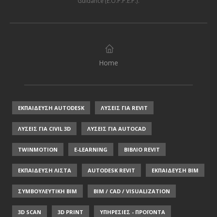
Guidance (E.O.P.P.E.P.)
.
Home
ΕΚΠΑΙΔΕΥΣΗ AUTODESK
ΛΥΣΕΙΣ ΓΙΑ REVIT
ΛΥΣΕΙΣ ΓΙΑ CIVIL 3D
ΛΥΣΕΙΣ ΓΙΑ AUTOCAD
TWINMOTION
E-LEARNING
ΒΙΒΛΙΟ REVIT
ΕΚΠΑΙΔΕΥΣΗ ΛΙΣΤΑ
AUTODESK REVIT
ΕΚΠΑΙΔΕΥΣΗ ΒΙΜ
ΣΥΜΒΟΥΛΕΥΤΙΚΗ ΒΙΜ
BIM / CAD / VISUALIZATION
3D SCAN
3D PRINT
ΥΠΗΡΕΣΙΕΣ - ΠΡΟΪΟΝΤΑ