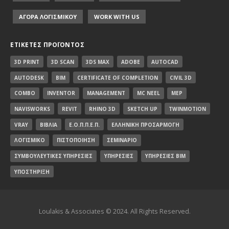
ΑΓΟΡΑ ΛΟΓΙΣΜΙΚΟΥ
WORK WITH US
ΕΤΙΚΈΤΕΣ ΠΡΟΪΌΝΤΟΣ
3D PRINT
3D SCAN
3DS MAX
ADOBE
AUTOCAD
AUTODESK
BIM
CERTIFICATE OF COMPLETION
CIVIL 3D
COMBO
INVENTOR
MANAGEMENT
MC NEEL
MEP
NAVISWORKS
REVIT
RHINO 3D
SKETCH UP
TWINMOTION
VRAY
ΒΙΒΛΊΑ
Ε.Ο.Π.Π.Ε.Π.
ΕΛΛΗΝΙΚΉ ΠΡΟΣΑΡΜΟΓΉ
ΛΟΓΙΣΜΙΚΌ
ΠΙΣΤΟΠΟΊΗΣΗ
ΣΕΜΙΝΆΡΙΟ
ΣΥΜΒΟΥΛΕΥΤΙΚΈΣ ΥΠΗΡΕΣΊΕΣ
ΥΠΗΡΕΣΊΕΣ
ΥΠΗΡΕΣΊΕΣ BIM
ΥΠΟΣΤΉΡΙΞΗ
Loulakis & Associates © 2024. All Rights Reserved.