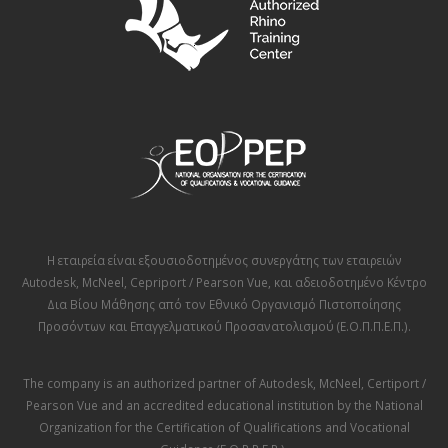
Η εταιρεία είναι εξουσιοδοτημένος συνεργάτης των εταιρειών
Autodesk
,
McNeel
,
Cepriport / Pearson Vue
, και αδειοδοτημένο Κέντρο
Δια Βίου Μάθησης από τον
Εθνικό Οργανισμό Πιστοποίησης
Προσόντων και Επαγγελματικού Προσανατολισμού (Ε.Ο.Π.Π.Ε.Π.)
.
The company is an authorized partner of
Autodesk
,
McNeel
,
Certiport /
Pearson Vue
and an accredited educational institution by the
National
Organization for the Certification of Qualifications and Vocational