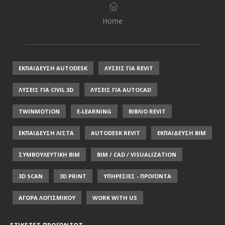
Home
ΕΚΠΑΙΔΕΥΣΗ AUTODESK
ΛΥΣΕΙΣ ΓΙΑ REVIT
ΛΥΣΕΙΣ ΓΙΑ CIVIL 3D
ΛΥΣΕΙΣ ΓΙΑ AUTOCAD
TWINMOTION
E-LEARNING
ΒΙΒΛΙΟ REVIT
ΕΚΠΑΙΔΕΥΣΗ ΛΙΣΤΑ
AUTODESK REVIT
ΕΚΠΑΙΔΕΥΣΗ ΒΙΜ
ΣΥΜΒΟΥΛΕΥΤΙΚΗ ΒΙΜ
BIM / CAD / VISUALIZATION
3D SCAN
3D PRINT
ΥΠΗΡΕΣΙΕΣ - ΠΡΟΪΟΝΤΑ
ΑΓΟΡΑ ΛΟΓΙΣΜΙΚΟΥ
WORK WITH US
ΕΤΙΚΈΤΕΣ ΠΡΟΪΌΝΤΟΣ