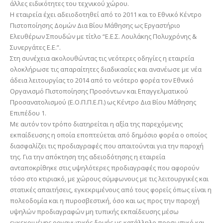
άλλες ειδικότητες του τεχνικού χώρου.
Η εταιρεία έχει αδειοδοτηθεί από το 2011 και το Εθνικό Κέντρο
Πιστοποίησης Δομών Δια Βίου Μάθησης ως Εργαστήριο
Ελευθέρων Σπουδών με τίτλο “Ε.Ε.Σ. Λουλάκης Πολυχρόνης &
Συνεργάτες Ε.Ε.”.
Στη συνέχεια ακολουθώντας τις νεότερες οδηγίες η εταιρεία
ολοκλήρωσε τις απαραίτητες διαδικασίες και ανανέωσε με νέα
άδεια λειτουργίας το 2014 από το νεότερο φορέα τον Εθνικό
Οργανισμό Πιστοποίησης Προσόντων και Επαγγελματικού
Προσανατολισμού (Ε.Ο.Π.Π.Ε.Π.) ως Κέντρο Δια Βίου Μάθησης
Επιπέδου 1.
Με αυτόν τον τρόπο διατηρείται η αξία της παρεχόμενης
εκπαίδευσης η οποία εποπτεύεται από δημόσιο φορέα ο οποίος
διασφαλίζει τις προδιαγραφές που απαιτούνται για την παροχή
της. Για την απόκτηση της αδειοδότησης η εταιρεία
ανταποκρίθηκε στις υψηλότερες προδιαγραφές που αφορούν
τόσο στο κτιριακό, με χώρους σύμφωνους με τις λειτουργικές και
στατικές απαιτήσεις, εγκεκριμένους από τους φορείς όπως είναι η
πολεοδομία και η πυροσβεστική, όσο και ως προς την παροχή
υψηλών προδιαγραφών μη τυπικής εκπαίδευσης μέσω
εγκεκριμένης οργανωτικής δομής με κατάλληλο προσωπικό και