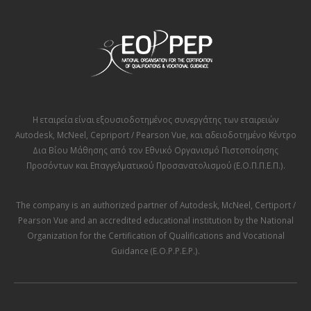
Η εταιρεία είναι εξουσιοδοτημένος συνεργάτης των εταιρειών
Autodesk
,
McNeel
,
Cepriport / Pearson Vue
, και αδειοδοτημένο Κέντρο
Δια Βίου Μάθησης από τον
Εθνικό Οργανισμό Πιστοποίησης
Προσόντων και Επαγγελματικού Προσανατολισμού (Ε.Ο.Π.Π.Ε.Π.)
.
The company is an authorized partner of
Autodesk
,
McNeel
,
Certiport /
Pearson Vue
and an accredited educational institution by the
National
Organization for the Certification of Qualifications and Vocational
Guidance (E.O.P.P.E.P.)
.