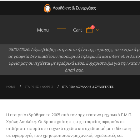
0
Menu
Cart
2
8
/
0
7
/
2
0
2
6
:
Λ
ό
γ
ω
β
λ
ά
β
η
ς
σ
τ
η
ν
ο
π
τ
ι
κ
ή
ί
ν
α
τ
η
ς
π
ε
ρ
ι
ο
χ
ή
ς
,
τ
α
κ
ε
ν
τ
ρ
ι
κ
ά
μ
α
ς
γ
ρ
α
φ
ε
ί
α
δ
ε
ν
δ
ι
α
θ
έ
τ
ο
υ
ν
π
ρ
ο
σ
ω
ρ
ι
ν
ά
τ
η
λ
ε
φ
ω
ν
ί
α
κ
α
ι
I
n
t
e
r
n
e
t
.
Η
λ
ε
ι
τ
ο
υ
ρ
γ
ί
α
μ
α
ς
σ
υ
ν
ε
χ
ί
ζ
ε
τ
α
ι
μ
ε
ε
φ
ε
δ
ρ
ι
κ
ά
μ
έ
σ
α
.
Ε
υ
χ
α
ρ
ι
σ
τ
ο
ύ
μ
ε
γ
ι
α
τ
η
ν
κ
α
τ
α
ν
ό
η
σ
ή
σ
α
ς
.
HOME
ΕΤΑΙΡΕΊΕΣ / ΦΟΡΕΊΣ
ΕΤΑΙΡΕΊΑ ΛΟΥΛΆΚΗΣ & ΣΥΝΕΡΓΆΤΕΣ
Η εταιρεία ιδρύθηκε το 2005 από τον αρχιτέκτονα μηχανικό Ε.Μ.Π.
Χρόνη Λουλάκη. Οι δραστηριότητες της εταιρείας αφορούν σε
οτιδήποτε αφορά στο τεχνικό σχέδιο και σχεδιασμό με ειδίκευση
σε εφαρμογές που χρησιμοποιούν μηχανικοί, σχεδιαστές και