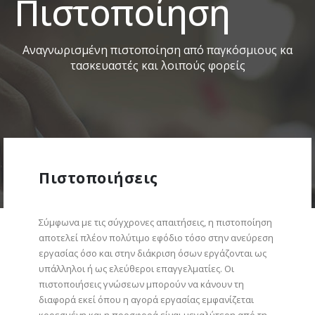
Πιστοποίηση
Α
ν
α
γ
ν
ω
ρ
ι
σ
μ
έ
ν
η
π
ι
σ
τ
ο
π
ο
ί
η
σ
η
α
π
ό
π
α
γ
κ
ό
σ
μ
ι
ο
υ
ς
κ
α
τ
α
σ
κ
ε
υ
α
σ
τ
έ
ς
κ
α
ι
λ
ο
ι
π
ο
ύ
ς
φ
ο
ρ
ε
ί
ς
Πιστοποιήσεις
Σύμφωνα με τις σύγχρονες απαιτήσεις, η πιστοποίηση
αποτελεί πλέον πολύτιμο εφόδιο τόσο στην ανεύρεση
εργασίας όσο και στην διάκριση όσων εργάζονται ως
υπάλληλοι ή ως ελεύθεροι επαγγελματίες. Οι
πιστοποιήσεις γνώσεων μπορούν να κάνουν τη
διαφορά εκεί όπου η αγορά εργασίας εμφανίζεται