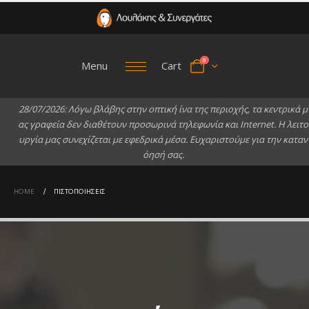
0
Menu
Cart
2
8
/
0
7
/
2
0
2
6
:
Λ
ό
γ
ω
β
λ
ά
β
η
ς
σ
τ
η
ν
ο
π
τ
ι
κ
ή
ί
ν
α
τ
η
ς
π
ε
ρ
ι
ο
χ
ή
ς
,
τ
α
κ
ε
ν
τ
ρ
ι
κ
ά
μ
α
ς
γ
ρ
α
φ
ε
ί
α
δ
ε
ν
δ
ι
α
θ
έ
τ
ο
υ
ν
π
ρ
ο
σ
ω
ρ
ι
ν
ά
τ
η
λ
ε
φ
ω
ν
ί
α
κ
α
ι
I
n
t
e
r
n
e
t
.
Η
λ
ε
ι
τ
ο
υ
ρ
γ
ί
α
μ
α
ς
σ
υ
ν
ε
χ
ί
ζ
ε
τ
α
ι
μ
ε
ε
φ
ε
δ
ρ
ι
κ
ά
μ
έ
σ
α
.
Ε
υ
χ
α
ρ
ι
σ
τ
ο
ύ
μ
ε
γ
ι
α
τ
η
ν
κ
α
τ
α
ν
ό
η
σ
ή
σ
α
ς
.
HOME
ΠΙΣΤΟΠΟΙΉΣΕΙΣ