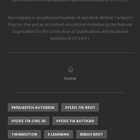
The company is an authorized partner of
Autodesk
,
McNeel
,
Certiport /
Pearson Vue
and an accredited educational institution by the
National
Organization for the Certification of Qualifications and Vocational
Guidance (E.O.P.P.E.P.)
.
Home
ΕΚΠΑΙΔΕΥΣΗ AUTODESK
ΛΥΣΕΙΣ ΓΙΑ REVIT
ΛΥΣΕΙΣ ΓΙΑ CIVIL 3D
ΛΥΣΕΙΣ ΓΙΑ AUTOCAD
TWINMOTION
E-LEARNING
ΒΙΒΛΙΟ REVIT