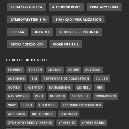
ΕΚΠΑΙΔΕΥΣΗ ΛΙΣΤΑ
AUTODESK REVIT
ΕΚΠΑΙΔΕΥΣΗ ΒΙΜ
ΣΥΜΒΟΥΛΕΥΤΙΚΗ ΒΙΜ
BIM / CAD / VISUALIZATION
3D SCAN
3D PRINT
ΥΠΗΡΕΣΙΕΣ - ΠΡΟΪΟΝΤΑ
ΑΓΟΡΑ ΛΟΓΙΣΜΙΚΟΥ
WORK WITH US
ΕΤΙΚΈΤΕΣ ΠΡΟΪΌΝΤΟΣ
3D PRINT
3D SCAN
3DS MAX
ADOBE
AUTOCAD
AUTODESK
BIM
CERTIFICATE OF COMPLETION
CIVIL 3D
COMBO
INVENTOR
MANAGEMENT
MC NEEL
MEP
NAVISWORKS
REVIT
RHINO 3D
SKETCH UP
TWINMOTION
VRAY
ΒΙΒΛΊΑ
Ε.Ο.Π.Π.Ε.Π.
ΕΛΛΗΝΙΚΉ ΠΡΟΣΑΡΜΟΓΉ
ΛΟΓΙΣΜΙΚΌ
ΠΙΣΤΟΠΟΊΗΣΗ
ΣΕΜΙΝΆΡΙΟ
ΣΥΜΒΟΥΛΕΥΤΙΚΈΣ ΥΠΗΡΕΣΊΕΣ
ΥΠΗΡΕΣΊΕΣ
ΥΠΗΡΕΣΊΕΣ BIM