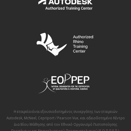
Η εταιρεία είναι εξουσιοδοτημένος συνεργάτης των εταιρειών
Autodesk
,
McNeel
,
Cepriport / Pearson Vue
, και αδειοδοτημένο Κέντρο
Δια Βίου Μάθησης από τον
Εθνικό Οργανισμό Πιστοποίησης
Προσόντων και Επαγγελματικού Προσανατολισμού (Ε.Ο.Π.Π.Ε.Π.)
.