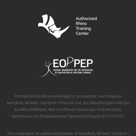
Η εταιρεία είναι εξουσιοδοτημένος συνεργάτης των εταιρειών
Autodesk
,
McNeel
,
Cepriport / Pearson Vue
, και αδειοδοτημένο Κέντρο
Δια Βίου Μάθησης από τον
Εθνικό Οργανισμό Πιστοποίησης
Προσόντων και Επαγγελματικού Προσανατολισμού (Ε.Ο.Π.Π.Ε.Π.)
.
The company is an authorized partner of
Autodesk
,
McNeel
,
Certiport /