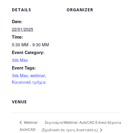
επιλεγούν
στη
DETAILS
ORGANIZER
σελίδα
του
Date:
προϊόντος
22/01/2025
Time:
5:30 ΜΜ - 9:30 ΜΜ
Event Category:
3ds Max
Event Tags:
3ds Max
,
webinar
,
Κανονικό τμήμα
VENUE
Σεμινάριο/Webinar: AutoCAD Ειδικά θέματα
Webinar:
ArchiCAD
(Σχεδίαση σε τρεις διαστάσεις)