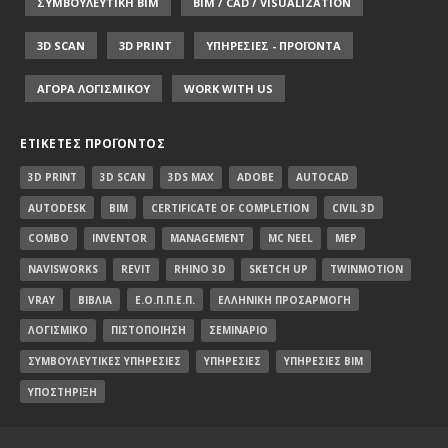
ΣΥΜΒΟΥΛΕΥΤΙΚΗ ΒΙΜ
BIM / CAD / VISUALIZATION
3D SCAN
3D PRINT
ΥΠΗΡΕΣΙΕΣ - ΠΡΟΪΟΝΤΑ
ΑΓΟΡΑ ΛΟΓΙΣΜΙΚΟΥ
WORK WITH US
ΕΤΙΚΈΤΕΣ ΠΡΟΪΌΝΤΟΣ
3D PRINT
3D SCAN
3DS MAX
ADOBE
AUTOCAD
AUTODESK
BIM
CERTIFICATE OF COMPLETION
CIVIL 3D
COMBO
INVENTOR
MANAGEMENT
MC NEEL
MEP
NAVISWORKS
REVIT
RHINO 3D
SKETCH UP
TWINMOTION
VRAY
ΒΙΒΛΊΑ
Ε.Ο.Π.Π.Ε.Π.
ΕΛΛΗΝΙΚΉ ΠΡΟΣΑΡΜΟΓΉ
ΛΟΓΙΣΜΙΚΌ
ΠΙΣΤΟΠΟΊΗΣΗ
ΣΕΜΙΝΆΡΙΟ
ΣΥΜΒΟΥΛΕΥΤΙΚΈΣ ΥΠΗΡΕΣΊΕΣ
ΥΠΗΡΕΣΊΕΣ
ΥΠΗΡΕΣΊΕΣ BIM
ΥΠΟΣΤΉΡΙΞΗ