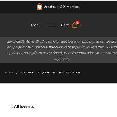
0
Menu
Cart
2
8
/
0
7
/
2
0
2
6
:
Λ
ό
γ
ω
β
λ
ά
β
η
ς
σ
τ
η
ν
ο
π
τ
ι
κ
ή
ί
ν
α
τ
η
ς
π
ε
ρ
ι
ο
χ
ή
ς
,
τ
α
κ
ε
ν
τ
ρ
ι
κ
ά
μ
α
ς
γ
ρ
α
φ
ε
ί
α
δ
ε
ν
δ
ι
α
θ
έ
τ
ο
υ
ν
π
ρ
ο
σ
ω
ρ
ι
ν
ά
τ
η
λ
ε
φ
ω
ν
ί
α
κ
α
ι
I
n
t
e
r
n
e
t
.
Η
λ
ε
ι
τ
ο
υ
ρ
γ
ί
α
μ
α
ς
σ
υ
ν
ε
χ
ί
ζ
ε
τ
α
ι
μ
ε
ε
φ
ε
δ
ρ
ι
κ
ά
μ
έ
σ
α
.
Ε
υ
χ
α
ρ
ι
σ
τ
ο
ύ
μ
ε
γ
ι
α
τ
η
ν
κ
α
τ
α
ν
ό
η
σ
ή
σ
α
ς
.
HOME
3DS MAX ΒΑΣΙΚΌ (ΔΗΜΙΟΥΡΓΊΑ ΠΑΡΟΥΣΙΆΣΕΩΝ)
« All Events