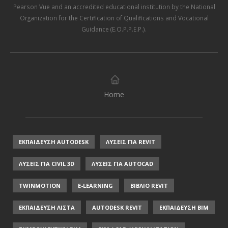
Pearson Vue
and an accredited educational institution by the
National
Organization for the Certification of Qualifications and Vocational
Guidance (E.O.P.P.E.P.)
.
Home
ΕΚΠΑΙΔΕΥΣΗ AUTODESK
ΛΥΣΕΙΣ ΓΙΑ REVIT
ΛΥΣΕΙΣ ΓΙΑ CIVIL 3D
ΛΥΣΕΙΣ ΓΙΑ AUTOCAD
TWINMOTION
E-LEARNING
ΒΙΒΛΙΟ REVIT
ΕΚΠΑΙΔΕΥΣΗ ΛΙΣΤΑ
AUTODESK REVIT
ΕΚΠΑΙΔΕΥΣΗ ΒΙΜ