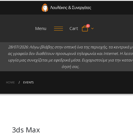
0
Menu
Cart
2
8
/
0
7
/
2
0
2
6
:
Λ
ό
γ
ω
β
λ
ά
β
η
ς
σ
τ
η
ν
ο
π
τ
ι
κ
ή
ί
ν
α
τ
η
ς
π
ε
ρ
ι
ο
χ
ή
ς
,
τ
α
κ
ε
ν
τ
ρ
ι
κ
ά
μ
α
ς
γ
ρ
α
φ
ε
ί
α
δ
ε
ν
δ
ι
α
θ
έ
τ
ο
υ
ν
π
ρ
ο
σ
ω
ρ
ι
ν
ά
τ
η
λ
ε
φ
ω
ν
ί
α
κ
α
ι
I
n
t
e
r
n
e
t
.
Η
λ
ε
ι
τ
ο
υ
ρ
γ
ί
α
μ
α
ς
σ
υ
ν
ε
χ
ί
ζ
ε
τ
α
ι
μ
ε
ε
φ
ε
δ
ρ
ι
κ
ά
μ
έ
σ
α
.
Ε
υ
χ
α
ρ
ι
σ
τ
ο
ύ
μ
ε
γ
ι
α
τ
η
ν
κ
α
τ
α
ν
ό
η
σ
ή
σ
α
ς
.
HOME
EVENTS
3ds Max