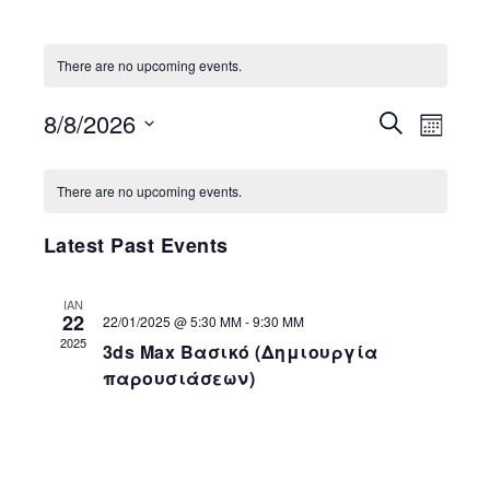
There are no upcoming events.
8/8/2026
Event
Search
Events
Month
Views
Select
Search
Calendar
date.
Navig
There are no upcoming events.
and
of
Latest Past Events
Views
Events
Navigatio
ΙΑΝ
22
22/01/2025 @ 5:30 ΜΜ
-
9:30 ΜΜ
2025
3ds Max Βασικό (Δημιουργία
παρουσιάσεων)