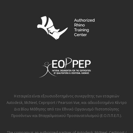
Η εταιρεία είναι εξουσιοδοτημένος συνεργάτης των εταιρειών
Autodesk
,
McNeel
,
Cepriport / Pearson Vue
, και αδειοδοτημένο Κέντρο
Δια Βίου Μάθησης από τον
Εθνικό Οργανισμό Πιστοποίησης
Προσόντων και Επαγγελματικού Προσανατολισμού (Ε.Ο.Π.Π.Ε.Π.)
.
The company is an authorized partner of
Autodesk
,
McNeel
,
Certiport /