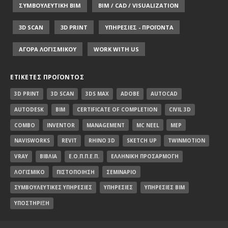
ΣΥΜΒΟΥΛΕΥΤΙΚΗ ΒΙΜ
BIM / CAD / VISUALIZATION
3D SCAN
3D PRINT
ΥΠΗΡΕΣΙΕΣ - ΠΡΟΪΟΝΤΑ
ΑΓΟΡΑ ΛΟΓΙΣΜΙΚΟΥ
WORK WITH US
ΕΤΙΚΈΤΕΣ ΠΡΟΪΌΝΤΟΣ
3D PRINT
3D SCAN
3DS MAX
ADOBE
AUTOCAD
AUTODESK
BIM
CERTIFICATE OF COMPLETION
CIVIL 3D
COMBO
INVENTOR
MANAGEMENT
MC NEEL
MEP
NAVISWORKS
REVIT
RHINO 3D
SKETCH UP
TWINMOTION
VRAY
ΒΙΒΛΊΑ
Ε.Ο.Π.Π.Ε.Π.
ΕΛΛΗΝΙΚΉ ΠΡΟΣΑΡΜΟΓΉ
ΛΟΓΙΣΜΙΚΌ
ΠΙΣΤΟΠΟΊΗΣΗ
ΣΕΜΙΝΆΡΙΟ
ΣΥΜΒΟΥΛΕΥΤΙΚΈΣ ΥΠΗΡΕΣΊΕΣ
ΥΠΗΡΕΣΊΕΣ
ΥΠΗΡΕΣΊΕΣ BIM
ΥΠΟΣΤΉΡΙΞΗ