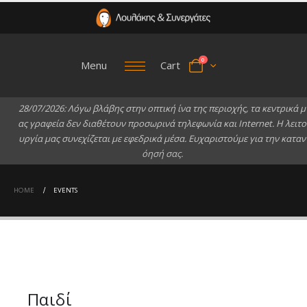
0
Menu
Cart
2
8
/
0
7
/
2
0
2
6
:
Λ
ό
γ
ω
β
λ
ά
β
η
ς
σ
τ
η
ν
ο
π
τ
ι
κ
ή
ί
ν
α
τ
η
ς
π
ε
ρ
ι
ο
χ
ή
ς
,
τ
α
κ
ε
ν
τ
ρ
ι
κ
ά
μ
α
ς
γ
ρ
α
φ
ε
ί
α
δ
ε
ν
δ
ι
α
θ
έ
τ
ο
υ
ν
π
ρ
ο
σ
ω
ρ
ι
ν
ά
τ
η
λ
ε
φ
ω
ν
ί
α
κ
α
ι
I
n
t
e
r
n
e
t
.
Η
λ
ε
ι
τ
ο
υ
ρ
γ
ί
α
μ
α
ς
σ
υ
ν
ε
χ
ί
ζ
ε
τ
α
ι
μ
ε
ε
φ
ε
δ
ρ
ι
κ
ά
μ
έ
σ
α
.
Ε
υ
χ
α
ρ
ι
σ
τ
ο
ύ
μ
ε
γ
ι
α
τ
η
ν
κ
α
τ
α
ν
ό
η
σ
ή
σ
α
ς
.
HOME
EVENTS
Παιδί