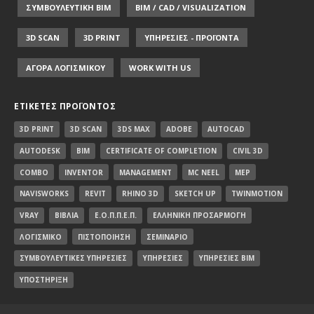
ΣΥΜΒΟΥΛΕΥΤΙΚΗ ΒΙΜ
BIM / CAD / VISUALIZATION
3D SCAN
3D PRINT
ΥΠΗΡΕΣΙΕΣ - ΠΡΟΪΟΝΤΑ
ΑΓΟΡΑ ΛΟΓΙΣΜΙΚΟΥ
WORK WITH US
ΕΤΙΚΈΤΕΣ ΠΡΟΪΌΝΤΟΣ
3D PRINT
3D SCAN
3DS MAX
ADOBE
AUTOCAD
AUTODESK
BIM
CERTIFICATE OF COMPLETION
CIVIL 3D
COMBO
INVENTOR
MANAGEMENT
MC NEEL
MEP
NAVISWORKS
REVIT
RHINO 3D
SKETCH UP
TWINMOTION
VRAY
ΒΙΒΛΊΑ
Ε.Ο.Π.Π.Ε.Π.
ΕΛΛΗΝΙΚΉ ΠΡΟΣΑΡΜΟΓΉ
ΛΟΓΙΣΜΙΚΌ
ΠΙΣΤΟΠΟΊΗΣΗ
ΣΕΜΙΝΆΡΙΟ
ΣΥΜΒΟΥΛΕΥΤΙΚΈΣ ΥΠΗΡΕΣΊΕΣ
ΥΠΗΡΕΣΊΕΣ
ΥΠΗΡΕΣΊΕΣ BIM
ΥΠΟΣΤΉΡΙΞΗ