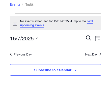
Events
Παιδί
Events
No events scheduled for 15/07/2025. Jump to the
next
Notice
upcoming events
.
for
15/7/2025
15/07/2025
Event
Search
Events
Day
Views
Select
Search
date.
Navig
Previous Day
Next Day
and
Views
Subscribe to calendar
Navigatio