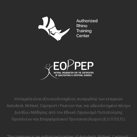
Η εταιρεία είναι εξουσιοδοτημένος συνεργάτης των εταιρειών
Autodesk
,
McNeel
,
Cepriport / Pearson Vue
, και αδειοδοτημένο Κέντρο
Δια Βίου Μάθησης από τον
Εθνικό Οργανισμό Πιστοποίησης
Προσόντων και Επαγγελματικού Προσανατολισμού (Ε.Ο.Π.Π.Ε.Π.)
.
The company is an authorized partner of
Autodesk
,
McNeel
,
Certiport /