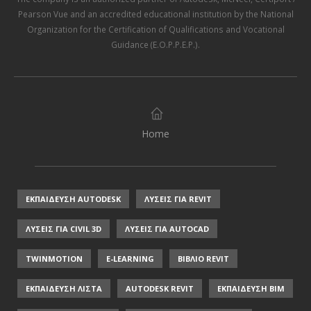
Pearson Vue
and an accredited educational institution by the
National
Organization for the Certification of Qualifications and Vocational
Guidance (E.O.P.P.E.P.)
.
Home
ΕΚΠΑΙΔΕΥΣΗ AUTODESK
ΛΥΣΕΙΣ ΓΙΑ REVIT
ΛΥΣΕΙΣ ΓΙΑ CIVIL 3D
ΛΥΣΕΙΣ ΓΙΑ AUTOCAD
TWINMOTION
E-LEARNING
ΒΙΒΛΙΟ REVIT
ΕΚΠΑΙΔΕΥΣΗ ΛΙΣΤΑ
AUTODESK REVIT
ΕΚΠΑΙΔΕΥΣΗ ΒΙΜ