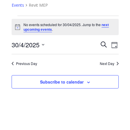
Events
Revit MEP
Events
No events scheduled for 30/04/2025. Jump to the
next
Notice
upcoming events
.
for
30/4/2025
30/04/2025
Event
Search
Events
Day
Views
Select
Search
date.
Navig
Previous Day
Next Day
and
Views
Subscribe to calendar
Navigatio