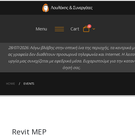
0
Menu
Cart
2
8
/
0
7
/
2
0
2
6
:
Λ
ό
γ
ω
β
λ
ά
β
η
ς
σ
τ
η
ν
ο
π
τ
ι
κ
ή
ί
ν
α
τ
η
ς
π
ε
ρ
ι
ο
χ
ή
ς
,
τ
α
κ
ε
ν
τ
ρ
ι
κ
ά
μ
α
ς
γ
ρ
α
φ
ε
ί
α
δ
ε
ν
δ
ι
α
θ
έ
τ
ο
υ
ν
π
ρ
ο
σ
ω
ρ
ι
ν
ά
τ
η
λ
ε
φ
ω
ν
ί
α
κ
α
ι
I
n
t
e
r
n
e
t
.
Η
λ
ε
ι
τ
ο
υ
ρ
γ
ί
α
μ
α
ς
σ
υ
ν
ε
χ
ί
ζ
ε
τ
α
ι
μ
ε
ε
φ
ε
δ
ρ
ι
κ
ά
μ
έ
σ
α
.
Ε
υ
χ
α
ρ
ι
σ
τ
ο
ύ
μ
ε
γ
ι
α
τ
η
ν
κ
α
τ
α
ν
ό
η
σ
ή
σ
α
ς
.
HOME
EVENTS
Revit MEP