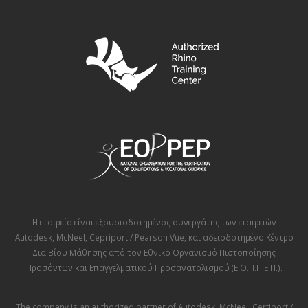
Η εταιρεία είναι εξουσιοδοτημένος συνεργάτης των εταιρειών
Autodesk
,
McNeel
,
Cepriport / Pearson Vue
, και αδειοδοτημένο Κέντρο
Δια Βίου Μάθησης από τον
Εθνικό Οργανισμό Πιστοποίησης
Προσόντων και Επαγγελματικού Προσανατολισμού (Ε.Ο.Π.Π.Ε.Π.)
.
The company is an authorized partner of
Autodesk
,
McNeel
,
Certiport /