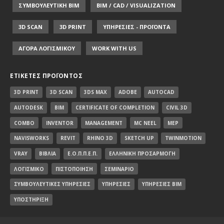
ΣΥΜΒΟΥΛΕΥΤΙΚΗ ΒΙΜ
BIM / CAD / VISUALIZATION
3D SCAN
3D PRINT
ΥΠΗΡΕΣΙΕΣ - ΠΡΟΪΟΝΤΑ
ΑΓΟΡΑ ΛΟΓΙΣΜΙΚΟΥ
WORK WITH US
ΕΤΙΚΈΤΕΣ ΠΡΟΪΌΝΤΟΣ
3D PRINT
3D SCAN
3DS MAX
ADOBE
AUTOCAD
AUTODESK
BIM
CERTIFICATE OF COMPLETION
CIVIL 3D
COMBO
INVENTOR
MANAGEMENT
MC NEEL
MEP
NAVISWORKS
REVIT
RHINO 3D
SKETCH UP
TWINMOTION
VRAY
ΒΙΒΛΊΑ
Ε.Ο.Π.Π.Ε.Π.
ΕΛΛΗΝΙΚΉ ΠΡΟΣΑΡΜΟΓΉ
ΛΟΓΙΣΜΙΚΌ
ΠΙΣΤΟΠΟΊΗΣΗ
ΣΕΜΙΝΆΡΙΟ
ΣΥΜΒΟΥΛΕΥΤΙΚΈΣ ΥΠΗΡΕΣΊΕΣ
ΥΠΗΡΕΣΊΕΣ
ΥΠΗΡΕΣΊΕΣ BIM
ΥΠΟΣΤΉΡΙΞΗ