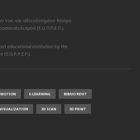
on Vue
, και αδειοδοτημένο Κέντρο
οσανατολισμού (Ε.Ο.Π.Π.Ε.Π.)
.
ed educational institution by the
 (E.O.P.P.E.P.)
.
NMOTION
E-LEARNING
ΒΙΒΛΙΟ REVIT
/ VISUALIZATION
3D SCAN
3D PRINT