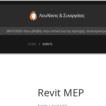
2
8
/
0
7
/
2
0
2
6
:
Λ
ό
γ
ω
β
λ
ά
β
η
ς
σ
τ
η
ν
ο
π
τ
ι
κ
ή
ί
ν
α
τ
η
ς
π
ε
ρ
ι
ο
χ
ή
ς
,
τ
α
κ
ε
ν
τ
ρ
ι
κ
ά
μ
HOME
EVENTS
Revit MEP
Events
Revit MEP