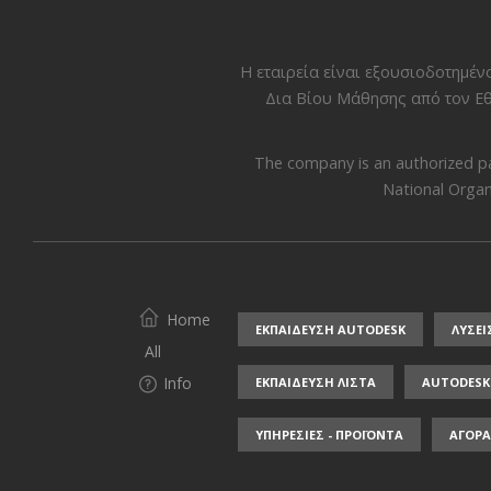
Η εταιρεία είναι εξουσιοδοτημέ
Δια Βίου Μάθησης από τον
Εθ
The company is an authorized p
National Organi
Home
ΕΚΠΑΙΔΕΥΣΗ AUTODESK
ΛΥΣΕΙ
All
Info
ΕΚΠΑΙΔΕΥΣΗ ΛΙΣΤΑ
AUTODESK 
ΥΠΗΡΕΣΙΕΣ - ΠΡΟΪΟΝΤΑ
ΑΓΟΡΑ