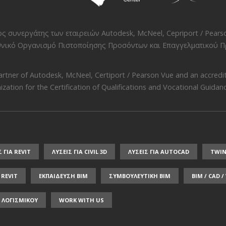
νος συνεργάτης των εταιρειών
Autodesk
,
McNeel
,
Cepriport / Pears
νικό Οργανισμό Πιστοποίησης Προσόντων και Επαγγελματικού Πρ
artner of
Autodesk
,
McNeel
,
Certiport / Pearson Vue
and an accredit
zation for the Certification of Qualifications and Vocational Guidance
Σ ΓΙΑ REVIT
ΛΥΣΕΙΣ ΓΙΑ CIVIL 3D
ΛΥΣΕΙΣ ΓΙΑ AUTOCAD
TWI
REVIT
ΕΚΠΑΙΔΕΥΣΗ ΒΙΜ
ΣΥΜΒΟΥΛΕΥΤΙΚΗ ΒΙΜ
BIM / CAD 
 ΛΟΓΙΣΜΙΚΟΥ
WORK WITH US