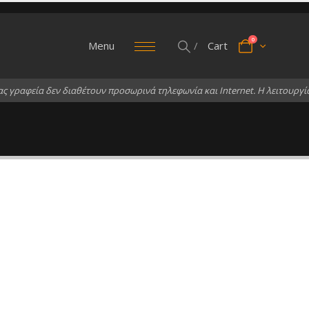
0
Menu
/
Cart
α
ς
γ
ρ
α
φ
ε
ί
α
δ
ε
ν
δ
ι
α
θ
έ
τ
ο
υ
ν
π
ρ
ο
σ
ω
ρ
ι
ν
ά
τ
η
λ
ε
φ
ω
ν
ί
α
κ
α
ι
I
n
t
e
r
n
e
t
.
Η
λ
ε
ι
τ
ο
υ
ρ
γ
ί