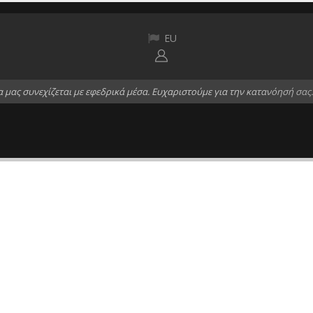
EU
α
μ
α
ς
σ
υ
ν
ε
χ
ί
ζ
ε
τ
α
ι
μ
ε
ε
φ
ε
δ
ρ
ι
κ
ά
μ
έ
σ
α
.
Ε
υ
χ
α
ρ
ι
σ
τ
ο
ύ
μ
ε
γ
ι
α
τ
η
ν
κ
α
τ
α
ν
ό
η
σ
ή
σ
α
ς
.