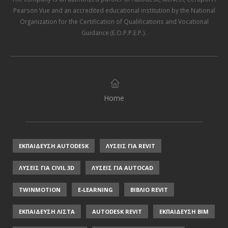
Pearson Vue
and an accredited educational institution by the
National
Organization for the Certification of Qualifications and Vocational
Guidance (E.O.P.P.E.P.)
.
Home
ΕΚΠΑΙΔΕΥΣΗ AUTODESK
ΛΥΣΕΙΣ ΓΙΑ REVIT
ΛΥΣΕΙΣ ΓΙΑ CIVIL 3D
ΛΥΣΕΙΣ ΓΙΑ AUTOCAD
TWINMOTION
E-LEARNING
ΒΙΒΛΙΟ REVIT
ΕΚΠΑΙΔΕΥΣΗ ΛΙΣΤΑ
AUTODESK REVIT
ΕΚΠΑΙΔΕΥΣΗ ΒΙΜ