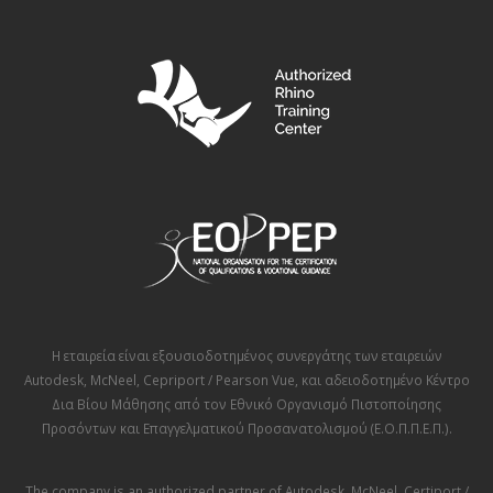
Η εταιρεία είναι εξουσιοδοτημένος συνεργάτης των εταιρειών
Autodesk
,
McNeel
,
Cepriport / Pearson Vue
, και αδειοδοτημένο Κέντρο
Δια Βίου Μάθησης από τον
Εθνικό Οργανισμό Πιστοποίησης
Προσόντων και Επαγγελματικού Προσανατολισμού (Ε.Ο.Π.Π.Ε.Π.)
.
The company is an authorized partner of
Autodesk
,
McNeel
,
Certiport /