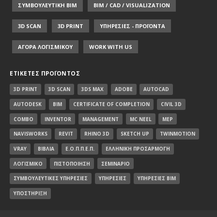
ΣΥΜΒΟΥΛΕΥΤΙΚΗ ΒΙΜ
BIM / CAD / VISUALIZATION
3D SCAN
3D PRINT
ΥΠΗΡΕΣΙΕΣ - ΠΡΟΪΟΝΤΑ
ΑΓΟΡΑ ΛΟΓΙΣΜΙΚΟΥ
WORK WITH US
ΕΤΙΚΈΤΕΣ ΠΡΟΪΌΝΤΟΣ
3D PRINT
3D SCAN
3DS MAX
ADOBE
AUTOCAD
AUTODESK
BIM
CERTIFICATE OF COMPLETION
CIVIL 3D
COMBO
INVENTOR
MANAGEMENT
MC NEEL
MEP
NAVISWORKS
REVIT
RHINO 3D
SKETCH UP
TWINMOTION
VRAY
ΒΙΒΛΊΑ
Ε.Ο.Π.Π.Ε.Π.
ΕΛΛΗΝΙΚΉ ΠΡΟΣΑΡΜΟΓΉ
ΛΟΓΙΣΜΙΚΌ
ΠΙΣΤΟΠΟΊΗΣΗ
ΣΕΜΙΝΆΡΙΟ
ΣΥΜΒΟΥΛΕΥΤΙΚΈΣ ΥΠΗΡΕΣΊΕΣ
ΥΠΗΡΕΣΊΕΣ
ΥΠΗΡΕΣΊΕΣ BIM
ΥΠΟΣΤΉΡΙΞΗ