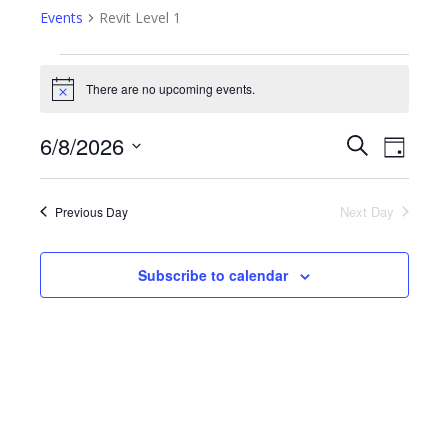
Events
Revit Level 1
Events
There are no upcoming events.
Notice
for
6/8/2026
Event
Search
Events
06/08/2026
Day
Views
Select
Search
date.
Navig
Next Day
Previous Day
and
Views
Subscribe to calendar
Navigatio