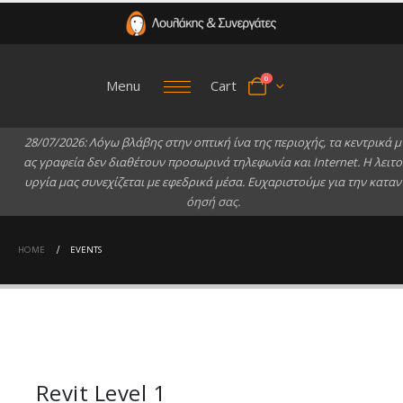
0
Menu
Cart
2
8
/
0
7
/
2
0
2
6
:
Λ
ό
γ
ω
β
λ
ά
β
η
ς
σ
τ
η
ν
ο
π
τ
ι
κ
ή
ί
ν
α
τ
η
ς
π
ε
ρ
ι
ο
χ
ή
ς
,
τ
α
κ
ε
ν
τ
ρ
ι
κ
ά
μ
α
ς
γ
ρ
α
φ
ε
ί
α
δ
ε
ν
δ
ι
α
θ
έ
τ
ο
υ
ν
π
ρ
ο
σ
ω
ρ
ι
ν
ά
τ
η
λ
ε
φ
ω
ν
ί
α
κ
α
ι
I
n
t
e
r
n
e
t
.
Η
λ
ε
ι
τ
ο
υ
ρ
γ
ί
α
μ
α
ς
σ
υ
ν
ε
χ
ί
ζ
ε
τ
α
ι
μ
ε
ε
φ
ε
δ
ρ
ι
κ
ά
μ
έ
σ
α
.
Ε
υ
χ
α
ρ
ι
σ
τ
ο
ύ
μ
ε
γ
ι
α
τ
η
ν
κ
α
τ
α
ν
ό
η
σ
ή
σ
α
ς
.
HOME
EVENTS
Revit Level 1