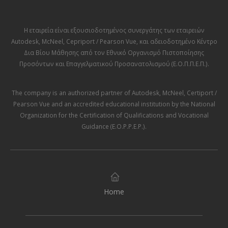
Η εταιρεία είναι εξουσιοδοτημένος συνεργάτης των εταιρειών
Autodesk
,
McNeel
,
Cepriport / Pearson Vue
, και αδειοδοτημένο Κέντρο
Δια Βίου Μάθησης από τον
Εθνικό Οργανισμό Πιστοποίησης
Προσόντων και Επαγγελματικού Προσανατολισμού (Ε.Ο.Π.Π.Ε.Π.)
.
The company is an authorized partner of
Autodesk
,
McNeel
,
Certiport /
Pearson Vue
and an accredited educational institution by the
National
Organization for the Certification of Qualifications and Vocational
Guidance (E.O.P.P.E.P.)
.
Home