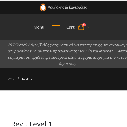
0
Menu
Cart
2
8
/
0
7
/
2
0
2
6
:
Λ
ό
γ
ω
β
λ
ά
β
η
ς
σ
τ
η
ν
ο
π
τ
ι
κ
ή
ί
ν
α
τ
η
ς
π
ε
ρ
ι
ο
χ
ή
ς
,
τ
α
κ
ε
ν
τ
ρ
ι
κ
ά
μ
α
ς
γ
ρ
α
φ
ε
ί
α
δ
ε
ν
δ
ι
α
θ
έ
τ
ο
υ
ν
π
ρ
ο
σ
ω
ρ
ι
ν
ά
τ
η
λ
ε
φ
ω
ν
ί
α
κ
α
ι
I
n
t
e
r
n
e
t
.
Η
λ
ε
ι
τ
ο
υ
ρ
γ
ί
α
μ
α
ς
σ
υ
ν
ε
χ
ί
ζ
ε
τ
α
ι
μ
ε
ε
φ
ε
δ
ρ
ι
κ
ά
μ
έ
σ
α
.
Ε
υ
χ
α
ρ
ι
σ
τ
ο
ύ
μ
ε
γ
ι
α
τ
η
ν
κ
α
τ
α
ν
ό
η
σ
ή
σ
α
ς
.
HOME
EVENTS
Revit Level 1