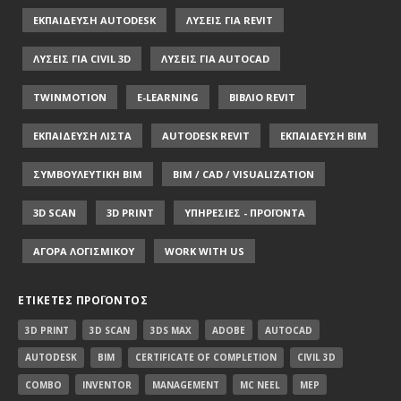
ΕΚΠΑΙΔΕΥΣΗ AUTODESK
ΛΥΣΕΙΣ ΓΙΑ REVIT
ΛΥΣΕΙΣ ΓΙΑ CIVIL 3D
ΛΥΣΕΙΣ ΓΙΑ AUTOCAD
TWINMOTION
E-LEARNING
ΒΙΒΛΙΟ REVIT
ΕΚΠΑΙΔΕΥΣΗ ΛΙΣΤΑ
AUTODESK REVIT
ΕΚΠΑΙΔΕΥΣΗ ΒΙΜ
ΣΥΜΒΟΥΛΕΥΤΙΚΗ ΒΙΜ
BIM / CAD / VISUALIZATION
3D SCAN
3D PRINT
ΥΠΗΡΕΣΙΕΣ - ΠΡΟΪΟΝΤΑ
ΑΓΟΡΑ ΛΟΓΙΣΜΙΚΟΥ
WORK WITH US
ΕΤΙΚΈΤΕΣ ΠΡΟΪΌΝΤΟΣ
3D PRINT
3D SCAN
3DS MAX
ADOBE
AUTOCAD
AUTODESK
BIM
CERTIFICATE OF COMPLETION
CIVIL 3D
COMBO
INVENTOR
MANAGEMENT
MC NEEL
MEP