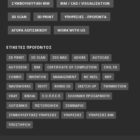
ΣΥΜΒΟΥΛΕΥΤΙΚΗ ΒΙΜ
BIM / CAD / VISUALIZATION
3D SCAN
3D PRINT
ΥΠΗΡΕΣΙΕΣ - ΠΡΟΪΟΝΤΑ
ΑΓΟΡΑ ΛΟΓΙΣΜΙΚΟΥ
WORK WITH US
ΕΤΙΚΈΤΕΣ ΠΡΟΪΌΝΤΟΣ
3D PRINT
3D SCAN
3DS MAX
ADOBE
AUTOCAD
AUTODESK
BIM
CERTIFICATE OF COMPLETION
CIVIL 3D
COMBO
INVENTOR
MANAGEMENT
MC NEEL
MEP
NAVISWORKS
REVIT
RHINO 3D
SKETCH UP
TWINMOTION
VRAY
ΒΙΒΛΊΑ
Ε.Ο.Π.Π.Ε.Π.
ΕΛΛΗΝΙΚΉ ΠΡΟΣΑΡΜΟΓΉ
ΛΟΓΙΣΜΙΚΌ
ΠΙΣΤΟΠΟΊΗΣΗ
ΣΕΜΙΝΆΡΙΟ
ΣΥΜΒΟΥΛΕΥΤΙΚΈΣ ΥΠΗΡΕΣΊΕΣ
ΥΠΗΡΕΣΊΕΣ
ΥΠΗΡΕΣΊΕΣ BIM
ΥΠΟΣΤΉΡΙΞΗ