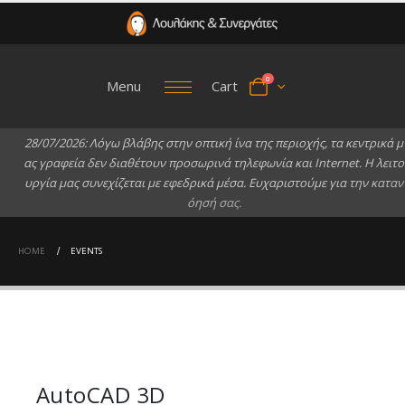
0
Menu
Cart
2
8
/
0
7
/
2
0
2
6
:
Λ
ό
γ
ω
β
λ
ά
β
η
ς
σ
τ
η
ν
ο
π
τ
ι
κ
ή
ί
ν
α
τ
η
ς
π
ε
ρ
ι
ο
χ
ή
ς
,
τ
α
κ
ε
ν
τ
ρ
ι
κ
ά
μ
α
ς
γ
ρ
α
φ
ε
ί
α
δ
ε
ν
δ
ι
α
θ
έ
τ
ο
υ
ν
π
ρ
ο
σ
ω
ρ
ι
ν
ά
τ
η
λ
ε
φ
ω
ν
ί
α
κ
α
ι
I
n
t
e
r
n
e
t
.
Η
λ
ε
ι
τ
ο
υ
ρ
γ
ί
α
μ
α
ς
σ
υ
ν
ε
χ
ί
ζ
ε
τ
α
ι
μ
ε
ε
φ
ε
δ
ρ
ι
κ
ά
μ
έ
σ
α
.
Ε
υ
χ
α
ρ
ι
σ
τ
ο
ύ
μ
ε
γ
ι
α
τ
η
ν
κ
α
τ
α
ν
ό
η
σ
ή
σ
α
ς
.
HOME
EVENTS
AutoCAD 3D