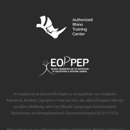
Η εταιρεία είναι εξουσιοδοτημένος συνεργάτης των εταιρειών
Autodesk
,
McNeel
,
Cepriport / Pearson Vue
, και αδειοδοτημένο Κέντρο
Δια Βίου Μάθησης από τον
Εθνικό Οργανισμό Πιστοποίησης
Προσόντων και Επαγγελματικού Προσανατολισμού (Ε.Ο.Π.Π.Ε.Π.)
.
The company is an authorized partner of
Autodesk
,
McNeel
,
Certiport /