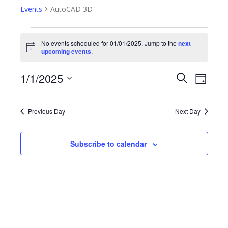
Events
AutoCAD 3D
Events
No events scheduled for 01/01/2025. Jump to the
next
Notice
upcoming events
.
for
1/1/2025
01/01/2025
Event
Search
Events
Day
Views
Select
Search
date.
Navig
Previous Day
Next Day
and
Views
Subscribe to calendar
Navigatio