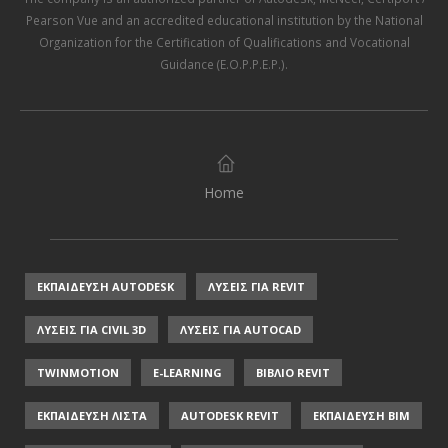
Pearson Vue
and an accredited educational institution by the
National
Organization for the Certification of Qualifications and Vocational
Guidance (E.O.P.P.E.P.)
.
Home
ΕΚΠΑΙΔΕΥΣΗ AUTODESK
ΛΥΣΕΙΣ ΓΙΑ REVIT
ΛΥΣΕΙΣ ΓΙΑ CIVIL 3D
ΛΥΣΕΙΣ ΓΙΑ AUTOCAD
TWINMOTION
E-LEARNING
ΒΙΒΛΙΟ REVIT
ΕΚΠΑΙΔΕΥΣΗ ΛΙΣΤΑ
AUTODESK REVIT
ΕΚΠΑΙΔΕΥΣΗ ΒΙΜ