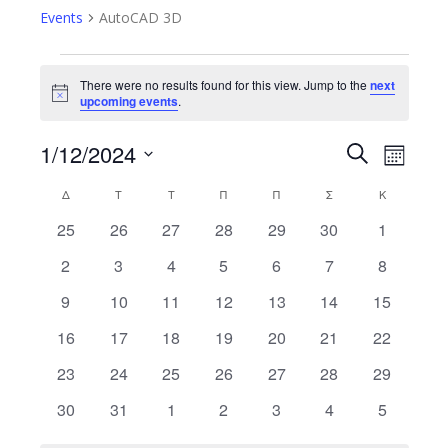
Events
AutoCAD 3D
Events
There were no results found for this view. Jump to the
next
Notice
upcoming events
.
1/12/2024
Event
Search
Events
Month
Views
Select
Search
Δ
ΔΕΥΤΈΡΑ
Τ
ΤΡΊΤΗ
Τ
ΤΕΤΆΡΤΗ
Π
ΠΈΜΠΤΗ
Π
ΠΑΡΑΣΚΕΥΉ
Σ
ΣΆΒΒΑΤΟ
Κ
ΚΥΡΙΑΚΉ
Calendar
date.
Navig
0
0
0
0
0
0
0
25
26
27
28
29
30
1
and
of
events
events
events
events
events
events
events
0
0
0
0
0
0
0
2
3
4
5
6
7
8
Views
Events
events
events
events
events
events
events
events
0
0
0
0
0
0
0
9
10
11
12
13
14
15
Navigatio
events
events
events
events
events
events
events
0
0
0
0
0
0
0
16
17
18
19
20
21
22
events
events
events
events
events
events
events
0
0
0
0
0
0
0
23
24
25
26
27
28
29
events
events
events
events
events
events
events
0
0
0
0
0
0
0
30
31
1
2
3
4
5
events
events
events
events
events
events
events