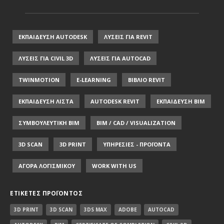
ΕΚΠΑΙΔΕΥΣΗ AUTODESK
ΛΥΣΕΙΣ ΓΙΑ REVIT
ΛΥΣΕΙΣ ΓΙΑ CIVIL 3D
ΛΥΣΕΙΣ ΓΙΑ AUTOCAD
TWINMOTION
E-LEARNING
ΒΙΒΛΙΟ REVIT
ΕΚΠΑΙΔΕΥΣΗ ΛΙΣΤΑ
AUTODESK REVIT
ΕΚΠΑΙΔΕΥΣΗ ΒΙΜ
ΣΥΜΒΟΥΛΕΥΤΙΚΗ ΒΙΜ
BIM / CAD / VISUALIZATION
3D SCAN
3D PRINT
ΥΠΗΡΕΣΙΕΣ - ΠΡΟΪΟΝΤΑ
ΑΓΟΡΑ ΛΟΓΙΣΜΙΚΟΥ
WORK WITH US
ΕΤΙΚΈΤΕΣ ΠΡΟΪΌΝΤΟΣ
3D PRINT
3D SCAN
3DS MAX
ADOBE
AUTOCAD