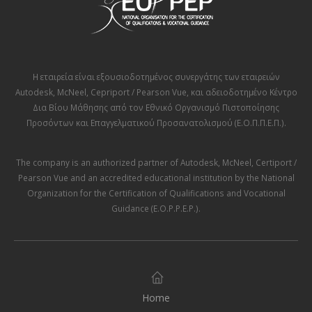
Η εταιρεία είναι εξουσιοδοτημένος συνεργάτης των εταιρειών
Autodesk
,
McNeel
,
Cepriport / Pearson Vue
, και αδειοδοτημένο Κέντρο
Δια Βίου Μάθησης από τον
Εθνικό Οργανισμό Πιστοποίησης
Προσόντων και Επαγγελματικού Προσανατολισμού (Ε.Ο.Π.Π.Ε.Π.)
.
The company is an authorized partner of
Autodesk
,
McNeel
,
Certiport /
Pearson Vue
and an accredited educational institution by the
National
Organization for the Certification of Qualifications and Vocational
Guidance (E.O.P.P.E.P.)
.
Home