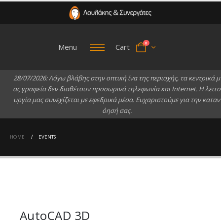
0
Menu
Cart
2
8
/
0
7
/
2
0
2
6
:
Λ
ό
γ
ω
β
λ
ά
β
η
ς
σ
τ
η
ν
ο
π
τ
ι
κ
ή
ί
ν
α
τ
η
ς
π
ε
ρ
ι
ο
χ
ή
ς
,
τ
α
κ
ε
ν
τ
ρ
ι
κ
ά
μ
α
ς
γ
ρ
α
φ
ε
ί
α
δ
ε
ν
δ
ι
α
θ
έ
τ
ο
υ
ν
π
ρ
ο
σ
ω
ρ
ι
ν
ά
τ
η
λ
ε
φ
ω
ν
ί
α
κ
α
ι
I
n
t
e
r
n
e
t
.
Η
λ
ε
ι
τ
ο
υ
ρ
γ
ί
α
μ
α
ς
σ
υ
ν
ε
χ
ί
ζ
ε
τ
α
ι
μ
ε
ε
φ
ε
δ
ρ
ι
κ
ά
μ
έ
σ
α
.
Ε
υ
χ
α
ρ
ι
σ
τ
ο
ύ
μ
ε
γ
ι
α
τ
η
ν
κ
α
τ
α
ν
ό
η
σ
ή
σ
α
ς
.
HOME
EVENTS
AutoCAD 3D