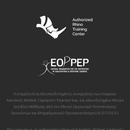
Η εταιρεία είναι εξουσιοδοτημένος συνεργάτης των εταιρειών
Autodesk
,
McNeel
,
Cepriport / Pearson Vue
, και αδειοδοτημένο Κέντρο
Δια Βίου Μάθησης από τον
Εθνικό Οργανισμό Πιστοποίησης
Προσόντων και Επαγγελματικού Προσανατολισμού (Ε.Ο.Π.Π.Ε.Π.)
.
The company is an authorized partner of
Autodesk
,
McNeel
,
Certiport /