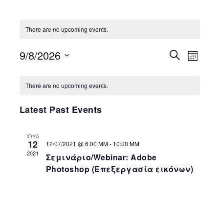
There are no upcoming events.
9/8/2026
Event
Search
Events
Month
Views
Select
Search
Calendar
date.
Navig
There are no upcoming events.
and
of
Latest Past Events
Views
Events
Navigatio
ΙΟΎΛ
12
12/07/2021 @ 6:00 ΜΜ
-
10:00 ΜΜ
2021
Σεμινάριο/Webinar: Adobe
Photoshop (Επεξεργασία εικόνων)