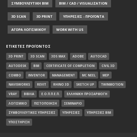
ΣΥΜΒΟΥΛΕΥΤΙΚΗ ΒΙΜ
BIM / CAD / VISUALIZATION
3D SCAN
3D PRINT
ΥΠΗΡΕΣΙΕΣ - ΠΡΟΪΟΝΤΑ
ΑΓΟΡΑ ΛΟΓΙΣΜΙΚΟΥ
WORK WITH US
ΕΤΙΚΈΤΕΣ ΠΡΟΪΌΝΤΟΣ
3D PRINT
3D SCAN
3DS MAX
ADOBE
AUTOCAD
AUTODESK
BIM
CERTIFICATE OF COMPLETION
CIVIL 3D
COMBO
INVENTOR
MANAGEMENT
MC NEEL
MEP
NAVISWORKS
REVIT
RHINO 3D
SKETCH UP
TWINMOTION
VRAY
ΒΙΒΛΊΑ
Ε.Ο.Π.Π.Ε.Π.
ΕΛΛΗΝΙΚΉ ΠΡΟΣΑΡΜΟΓΉ
ΛΟΓΙΣΜΙΚΌ
ΠΙΣΤΟΠΟΊΗΣΗ
ΣΕΜΙΝΆΡΙΟ
ΣΥΜΒΟΥΛΕΥΤΙΚΈΣ ΥΠΗΡΕΣΊΕΣ
ΥΠΗΡΕΣΊΕΣ
ΥΠΗΡΕΣΊΕΣ BIM
ΥΠΟΣΤΉΡΙΞΗ