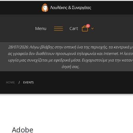
0
Menu
Cart
2
8
/
0
7
/
2
0
2
6
:
Λ
ό
γ
ω
β
λ
ά
β
η
ς
σ
τ
η
ν
ο
π
τ
ι
κ
ή
ί
ν
α
τ
η
ς
π
ε
ρ
ι
ο
χ
ή
ς
,
τ
α
κ
ε
ν
τ
ρ
ι
κ
ά
μ
α
ς
γ
ρ
α
φ
ε
ί
α
δ
ε
ν
δ
ι
α
θ
έ
τ
ο
υ
ν
π
ρ
ο
σ
ω
ρ
ι
ν
ά
τ
η
λ
ε
φ
ω
ν
ί
α
κ
α
ι
I
n
t
e
r
n
e
t
.
Η
λ
ε
ι
τ
ο
υ
ρ
γ
ί
α
μ
α
ς
σ
υ
ν
ε
χ
ί
ζ
ε
τ
α
ι
μ
ε
ε
φ
ε
δ
ρ
ι
κ
ά
μ
έ
σ
α
.
Ε
υ
χ
α
ρ
ι
σ
τ
ο
ύ
μ
ε
γ
ι
α
τ
η
ν
κ
α
τ
α
ν
ό
η
σ
ή
σ
α
ς
.
HOME
EVENTS
Adobe