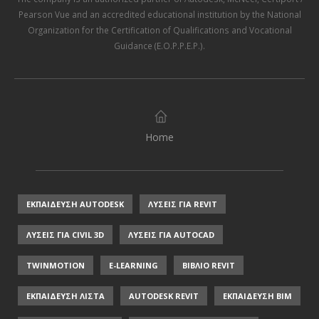
Pearson Vue
and an accredited educational institution by the
National
Organization for the Certification of Qualifications and Vocational
Guidance (E.O.P.P.E.P.)
.
Home
ΕΚΠΑΙΔΕΥΣΗ AUTODESK
ΛΥΣΕΙΣ ΓΙΑ REVIT
ΛΥΣΕΙΣ ΓΙΑ CIVIL 3D
ΛΥΣΕΙΣ ΓΙΑ AUTOCAD
TWINMOTION
E-LEARNING
ΒΙΒΛΙΟ REVIT
ΕΚΠΑΙΔΕΥΣΗ ΛΙΣΤΑ
AUTODESK REVIT
ΕΚΠΑΙΔΕΥΣΗ ΒΙΜ