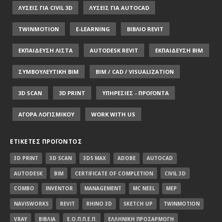
ΛΥΣΕΙΣ ΓΙΑ CIVIL 3D
ΛΥΣΕΙΣ ΓΙΑ AUTOCAD
TWINMOTION
E-LEARNING
ΒΙΒΛΙΟ REVIT
ΕΚΠΑΙΔΕΥΣΗ ΛΙΣΤΑ
AUTODESK REVIT
ΕΚΠΑΙΔΕΥΣΗ ΒΙΜ
ΣΥΜΒΟΥΛΕΥΤΙΚΗ ΒΙΜ
BIM / CAD / VISUALIZATION
3D SCAN
3D PRINT
ΥΠΗΡΕΣΙΕΣ - ΠΡΟΪΟΝΤΑ
ΑΓΟΡΑ ΛΟΓΙΣΜΙΚΟΥ
WORK WITH US
ΕΤΙΚΈΤΕΣ ΠΡΟΪΌΝΤΟΣ
3D PRINT
3D SCAN
3DS MAX
ADOBE
AUTOCAD
AUTODESK
BIM
CERTIFICATE OF COMPLETION
CIVIL 3D
COMBO
INVENTOR
MANAGEMENT
MC NEEL
MEP
NAVISWORKS
REVIT
RHINO 3D
SKETCH UP
TWINMOTION
VRAY
ΒΙΒΛΊΑ
Ε.Ο.Π.Π.Ε.Π.
ΕΛΛΗΝΙΚΉ ΠΡΟΣΑΡΜΟΓΉ