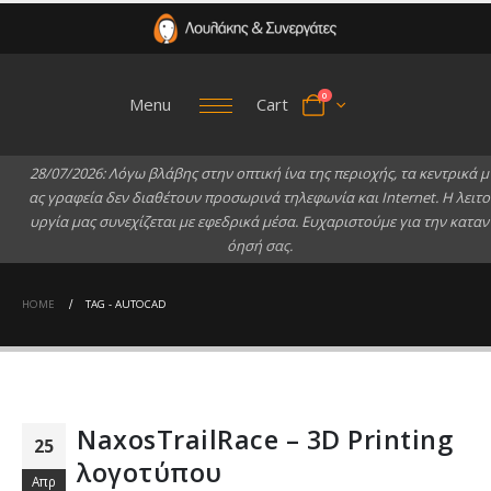
0
Menu
Cart
2
8
/
0
7
/
2
0
2
6
:
Λ
ό
γ
ω
β
λ
ά
β
η
ς
σ
τ
η
ν
ο
π
τ
ι
κ
ή
ί
ν
α
τ
η
ς
π
ε
ρ
ι
ο
χ
ή
ς
,
τ
α
κ
ε
ν
τ
ρ
ι
κ
ά
μ
α
ς
γ
ρ
α
φ
ε
ί
α
δ
ε
ν
δ
ι
α
θ
έ
τ
ο
υ
ν
π
ρ
ο
σ
ω
ρ
ι
ν
ά
τ
η
λ
ε
φ
ω
ν
ί
α
κ
α
ι
I
n
t
e
r
n
e
t
.
Η
λ
ε
ι
τ
ο
υ
ρ
γ
ί
α
μ
α
ς
σ
υ
ν
ε
χ
ί
ζ
ε
τ
α
ι
μ
ε
ε
φ
ε
δ
ρ
ι
κ
ά
μ
έ
σ
α
.
Ε
υ
χ
α
ρ
ι
σ
τ
ο
ύ
μ
ε
γ
ι
α
τ
η
ν
κ
α
τ
α
ν
ό
η
σ
ή
σ
α
ς
.
HOME
TAG -
AUTOCAD
NaxosTrailRace – 3D Printing
25
λογοτύπου
Απρ