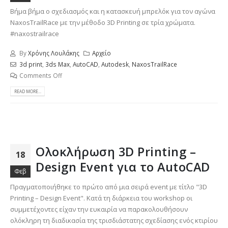
Βήμα βήμα ο σχεδιασμός και η κατασκευή μπρελόκ για τον αγώνα
NaxosTrailRace με την μέθοδο 3D Printing σε τρία χρώματα.
#naxostrailrace
By
Χρόνης Λουλάκης
Αρχείο
3d print
,
3ds Max
,
AutoCAD
,
Autodesk
,
NaxosTrailRace
Comments Off
READ MORE...
Ολοκλήρωση 3D Printing –
18
Design Event για το AutoCAD
Φεβ
Πραγματοποιήθηκε το πρώτο από μια σειρά event με τίτλο "3D
Printing – Design Event". Κατά τη διάρκεια του workshop οι
συμμετέχοντες είχαν την ευκαιρία να παρακολουθήσουν
ολόκληρη τη διαδικασία της τρισδιάστατης σχεδίασης ενός κτιρίου