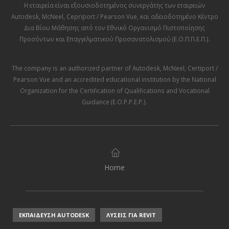
Η εταιρεία είναι εξουσιοδοτημένος συνεργάτης των εταιρειών
Autodesk
,
McNeel
,
Cepriport / Pearson Vue
, και αδειοδοτημένο Κέντρο
Δια Βίου Μάθησης από τον
Εθνικό Οργανισμό Πιστοποίησης
Προσόντων και Επαγγελματικού Προσανατολισμού (Ε.Ο.Π.Π.Ε.Π.)
.
The company is an authorized partner of
Autodesk
,
McNeel
,
Certiport /
Pearson Vue
and an accredited educational institution by the
National
Organization for the Certification of Qualifications and Vocational
Guidance (E.O.P.P.E.P.)
.
Home
ΕΚΠΑΙΔΕΥΣΗ AUTODESK
ΛΥΣΕΙΣ ΓΙΑ REVIT