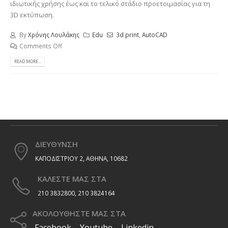
ιδιωτικής χρήσης έως και το τελικό στάδιο προετοιμασίας για τη
3D εκτύπωση.
By
Χρόνης Λουλάκης
Edu
3d print
,
AutoCAD
Comments Off
READ MORE...
ΔΙΕΥΘΥΝΣΗ
ΚΑΠΟΔΙΣΤΡΙΟΥ 2, ΑΘΗΝΑ, 10682
ΚΑΛΕΣΤΕ ΜΑΣ ΣΤΑ
210 3832800, 210 3824164
ΑΚΟΛΟΥΘΗΣΤΕ ΜΑΣ ΣΤΑ
Facebook
Youtube
Linkedin