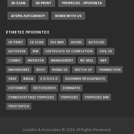
3D SCAN
3D PRINT
ΥΠΗΡΕΣΙΕΣ - ΠΡΟΪΟΝΤΑ
ΑΓΟΡΑ ΛΟΓΙΣΜΙΚΟΥ
WORK WITH US
ΕΤΙΚΈΤΕΣ ΠΡΟΪΌΝΤΟΣ
3D PRINT
3D SCAN
3DS MAX
ADOBE
AUTOCAD
AUTODESK
BIM
CERTIFICATE OF COMPLETION
CIVIL 3D
COMBO
INVENTOR
MANAGEMENT
MC NEEL
MEP
NAVISWORKS
REVIT
RHINO 3D
SKETCH UP
TWINMOTION
VRAY
ΒΙΒΛΊΑ
Ε.Ο.Π.Π.Ε.Π.
ΕΛΛΗΝΙΚΉ ΠΡΟΣΑΡΜΟΓΉ
ΛΟΓΙΣΜΙΚΌ
ΠΙΣΤΟΠΟΊΗΣΗ
ΣΕΜΙΝΆΡΙΟ
ΣΥΜΒΟΥΛΕΥΤΙΚΈΣ ΥΠΗΡΕΣΊΕΣ
ΥΠΗΡΕΣΊΕΣ
ΥΠΗΡΕΣΊΕΣ BIM
ΥΠΟΣΤΉΡΙΞΗ
Loulakis & Associates © 2024. All Rights Reserved.