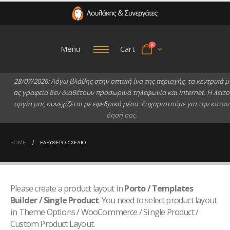
0
Menu
Cart
2
8
/
0
7
/
2
0
2
6
:
Λ
ό
γ
ω
β
λ
ά
β
η
ς
σ
τ
η
ν
ο
π
τ
ι
κ
ή
ί
ν
α
τ
η
ς
π
ε
ρ
ι
ο
χ
ή
ς
,
τ
α
κ
ε
ν
τ
ρ
ι
κ
ά
μ
α
ς
γ
ρ
α
φ
ε
ί
α
δ
ε
ν
δ
ι
α
θ
έ
τ
ο
υ
ν
π
ρ
ο
σ
ω
ρ
ι
ν
ά
τ
η
λ
ε
φ
ω
ν
ί
α
κ
α
ι
I
n
t
e
r
n
e
t
.
Η
λ
ε
ι
τ
ο
υ
ρ
γ
ί
α
μ
α
ς
σ
υ
ν
ε
χ
ί
ζ
ε
τ
α
ι
μ
ε
ε
φ
ε
δ
ρ
ι
κ
ά
μ
έ
σ
α
.
Ε
υ
χ
α
ρ
ι
σ
τ
ο
ύ
μ
ε
γ
ι
α
τ
η
ν
κ
α
τ
α
ν
ό
η
σ
ή
σ
α
ς
.
HOME
ΕΛΕΎΘΕΡΟ ΣΧΈΔΙΟ
Please create a product layout in
Porto / Templates
Builder / Single Product
. You need to select product layout
in Theme Options / WooCommerce / Single Product /
Custom Product Layout.