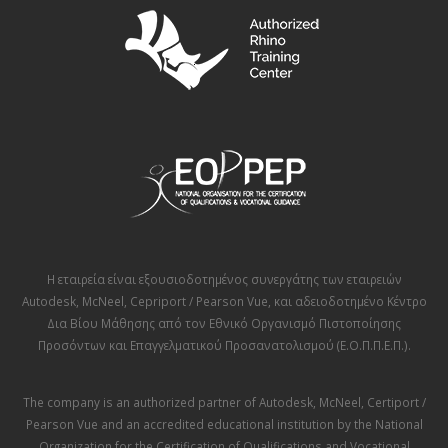
Η εταιρεία είναι εξουσιοδοτημένος συνεργάτης των εταιρειών
Autodesk
,
McNeel
,
Cepriport / Pearson Vue
, και αδειοδοτημένο Κέντρο
Δια Βίου Μάθησης από τον
Εθνικό Οργανισμό Πιστοποίησης
Προσόντων και Επαγγελματικού Προσανατολισμού (Ε.Ο.Π.Π.Ε.Π.)
.
The company is an authorized partner of
Autodesk
,
McNeel
,
Certiport /
Pearson Vue
and an accredited educational institution by the
National
Organization for the Certification of Qualifications and Vocational