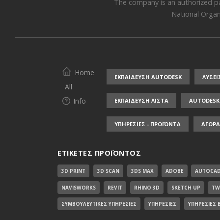
The company is an authorized p
National Organi
Home
ΕΚΠΑΙΔΕΥΣΗ AUTODESK
ΛΥΣΕΙ
All
Info
ΕΚΠΑΙΔΕΥΣΗ ΛΙΣΤΑ
AUTODESK 
ΥΠΗΡΕΣΙΕΣ - ΠΡΟΪΟΝΤΑ
ΑΓΟΡΑ
ΕΤΙΚΈΤΕΣ ΠΡΟΪΌΝΤΟΣ
3D PRINT
3D SCAN
3DS MAX
ADOBE
AUTOCA
NAVISWORKS
REVIT
RHINO 3D
SKETCH UP
TW
ΣΥΜΒΟΥΛΕΥΤΙΚΈΣ ΥΠΗΡΕΣΊΕΣ
ΥΠΗΡΕΣΊΕΣ
ΥΠΗΡΕΣΊΕΣ 