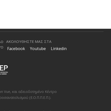
ΑΚΟΛΟΥΘΗΣΤΕ ΜΑΣ ΣΤΑ
Facebook
Youtube
Linkedin
on Vue
, και αδειοδοτημένο Κέντρο
οσανατολισμού (Ε.Ο.Π.Π.Ε.Π.)
.