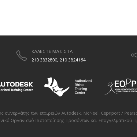
ΚΑΛΕΣΤΕ ΜΑΣ ΣΤΑ
210 3832800, 210 3824164
νος συνεργάτης των εταιρειών
Autodesk
,
McNeel
,
Cepriport / Pears
νικό Οργανισμό Πιστοποίησης Προσόντων και Επαγγελματικού Πρ