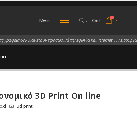
0
Menu
/
Cart
α
ς
γ
ρ
α
φ
ε
ί
α
δ
ε
ν
δ
ι
α
θ
έ
τ
ο
υ
ν
π
ρ
ο
σ
ω
ρ
ι
ν
ά
τ
η
λ
ε
φ
ω
ν
ί
α
κ
α
ι
I
n
t
e
r
n
e
t
.
Η
λ
ε
ι
τ
ο
υ
ρ
γ
ί
LINE
νομικό 3D Print On line
zed
3d print