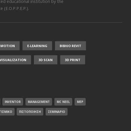
ed educational institution by the
 (E.O.P.P.E.P.)
.
NMOTION
E-LEARNING
ΒΙΒΛΙΟ REVIT
/ VISUALIZATION
3D SCAN
3D PRINT
INVENTOR
MANAGEMENT
MC NEEL
MEP
ΓΙΣΜΙΚΌ
ΠΙΣΤΟΠΟΊΗΣΗ
ΣΕΜΙΝΆΡΙΟ