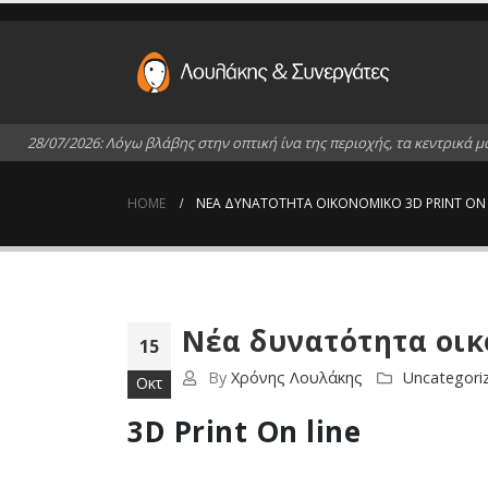
2
8
/
0
7
/
2
0
2
6
:
Λ
ό
γ
ω
β
λ
ά
β
η
ς
σ
τ
η
ν
ο
π
τ
ι
κ
ή
ί
ν
α
τ
η
ς
π
ε
ρ
ι
ο
χ
ή
ς
,
τ
α
κ
ε
ν
τ
ρ
ι
κ
ά
μ
HOME
ΝΈΑ ΔΥΝΑΤΌΤΗΤΑ ΟΙΚΟΝΟΜΙΚΌ 3D PRINT ON 
Νέα δυνατότητα οικο
15
By
Χρόνης Λουλάκης
Uncategori
Οκτ
3D Print On line