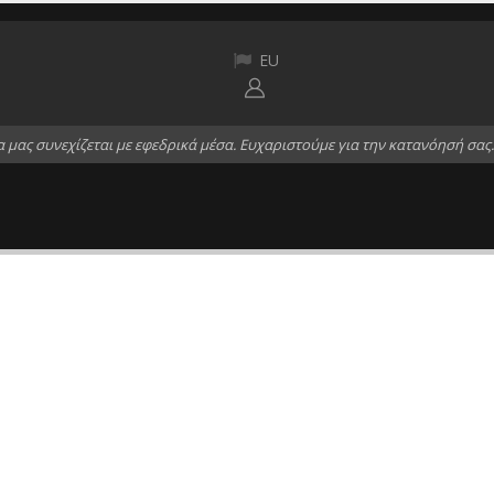
EU
α
μ
α
ς
σ
υ
ν
ε
χ
ί
ζ
ε
τ
α
ι
μ
ε
ε
φ
ε
δ
ρ
ι
κ
ά
μ
έ
σ
α
.
Ε
υ
χ
α
ρ
ι
σ
τ
ο
ύ
μ
ε
γ
ι
α
τ
η
ν
κ
α
τ
α
ν
ό
η
σ
ή
σ
α
ς
.