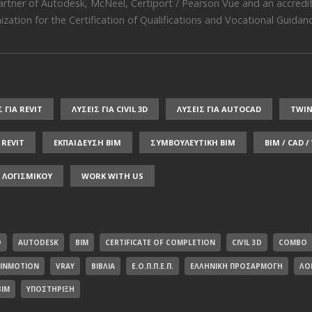
artner of
Autodesk
,
McNeel
,
Certiport / Pearson Vue
and an accredit
zation for the Certification of Qualifications and Vocational Guidance
Σ ΓΙΑ REVIT
ΛΥΣΕΙΣ ΓΙΑ CIVIL 3D
ΛΥΣΕΙΣ ΓΙΑ AUTOCAD
TWI
REVIT
ΕΚΠΑΙΔΕΥΣΗ ΒΙΜ
ΣΥΜΒΟΥΛΕΥΤΙΚΗ ΒΙΜ
BIM / CAD 
 ΛΟΓΙΣΜΙΚΟΥ
WORK WITH US
D
AUTODESK
BIM
CERTIFICATE OF COMPLETION
CIVIL 3D
COMBO
INMOTION
VRAY
ΒΙΒΛΊΑ
Ε.Ο.Π.Π.Ε.Π.
ΕΛΛΗΝΙΚΉ ΠΡΟΣΑΡΜΟΓΉ
ΛΟ
BIM
ΥΠΟΣΤΉΡΙΞΗ