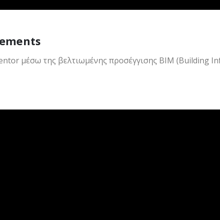
cements
nventor μέσω της βελτιωμένης προσέγγισης
BIM (Building I