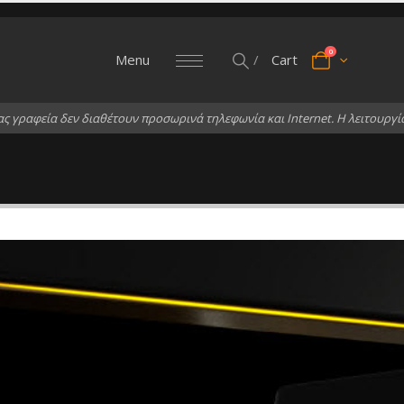
0
Menu
/
Cart
α
ς
γ
ρ
α
φ
ε
ί
α
δ
ε
ν
δ
ι
α
θ
έ
τ
ο
υ
ν
π
ρ
ο
σ
ω
ρ
ι
ν
ά
τ
η
λ
ε
φ
ω
ν
ί
α
κ
α
ι
I
n
t
e
r
n
e
t
.
Η
λ
ε
ι
τ
ο
υ
ρ
γ
ί