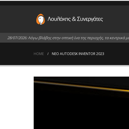
2
8
/
0
7
/
2
0
2
6
:
Λ
ό
γ
ω
β
λ
ά
β
η
ς
σ
τ
η
ν
ο
π
τ
ι
κ
ή
ί
ν
α
τ
η
ς
π
ε
ρ
ι
ο
χ
ή
ς
,
τ
α
κ
ε
ν
τ
ρ
ι
κ
ά
μ
HOME
ΝΈΟ AUTODESK INVENTOR 2023