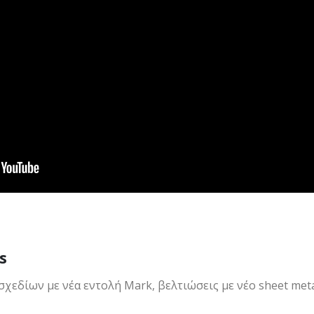
s
χεδίων με νέα εντολή Mark, βελτιώσεις με νέο
sheet meta